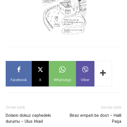
Facebook
X
WhatsApp
Viber
Önceki İçerik
Sonraki İçerik
Doların dokuz cephedeki
Biraz empati be dost – Halil
durumu – Ulus Irkad
Paşa