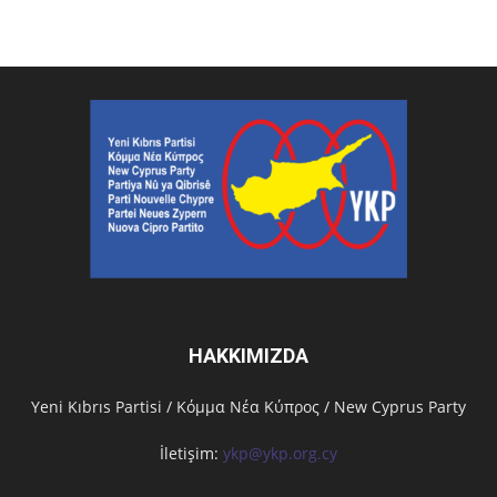
HAKKIMIZDA
Υeni Kıbrıs Partisi / Κόμμα Νέα Κύπρος / New Cyprus Party
İletişim:
ykp@ykp.org.cy