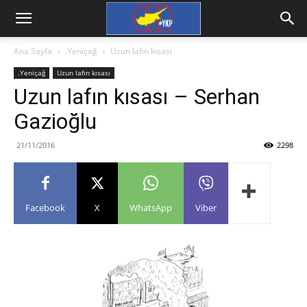
Ana Sayfa
.Yeniçağ
Uzun lafın kısası
.Yeniçağ
Uzun lafın kısası
Uzun lafın kısası – Serhan
Gazioğlu
21/11/2016
2298
Facebook
X
WhatsApp
Viber