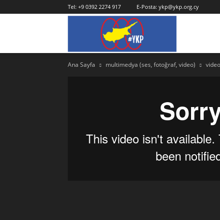
Tel:
+9 0392 2274 917
E-Posta:
ykp@ykp.org.cy
YKP
Ana Sayfa
multimedya (ses, fotoğraf, video)
vide