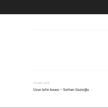
Facebook
X
WhatsA
Paylaş
Facebook
X
WhatsA
Paylaş
Önceki İçerik
Uzun lafın kısası – Serhan Gazioğlu