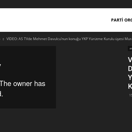
PARTI OR
o
VİDEO: AS TVde Mehmet Davulcu’nun konuğu YKP Yürütme Kurulu üyesi Mura
m
V
D
Y
K
1