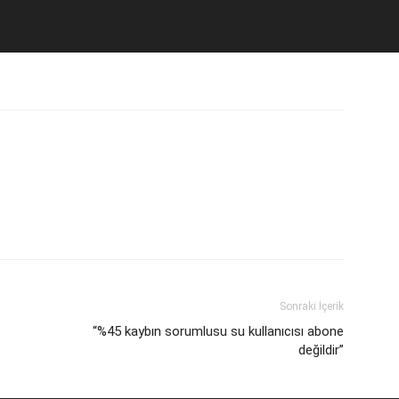
pp
Viber
Yazdır
Email
Telegram
pp
Viber
Yazdır
Email
Telegram
Sonraki İçerik
“%45 kaybın sorumlusu su kullanıcısı abone
değildir”