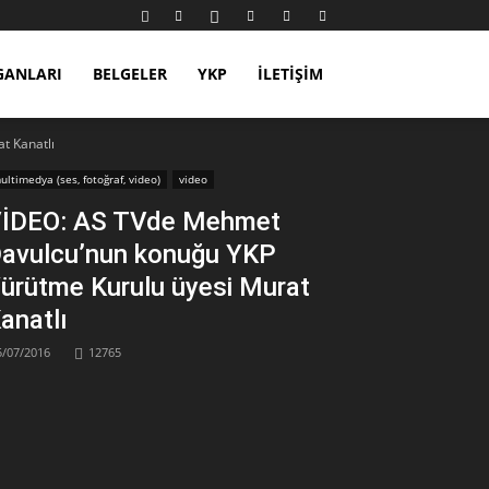
GANLARI
BELGELER
YKP
İLETIŞIM
t Kanatlı
ultimedya (ses, fotoğraf, video)
video
İDEO: AS TVde Mehmet
avulcu’nun konuğu YKP
ürütme Kurulu üyesi Murat
anatlı
5/07/2016
12765