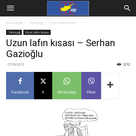
Ana Sayfa
.Yeniçağ
Uzun lafın kısası
.Yeniçağ
Uzun lafın kısası
Uzun lafın kısası – Serhan
Gazioğlu
27/06/2016
1212
Facebook
X
WhatsApp
Viber