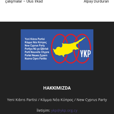
çalışmalar – Ulus Irkad
Alpay Durduran
HAKKIMIZDA
Υeni Kıbrıs Partisi / Κόμμα Νέα Κύπρος / New Cyprus Party
İletişim:
ykp@ykp.org.cy