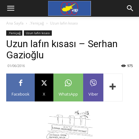
Ana Sayfa
.Yeniçağ
Uzun lafın kısası
.Yeniçağ
Uzun lafın kısası
Uzun lafın kısası – Serhan
Gazioğlu
01/06/2016
975
Facebook
X
WhatsApp
Viber