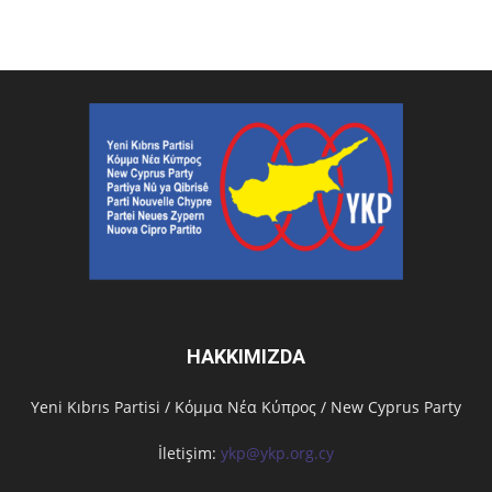
HAKKIMIZDA
Υeni Kıbrıs Partisi / Κόμμα Νέα Κύπρος / New Cyprus Party
İletişim:
ykp@ykp.org.cy