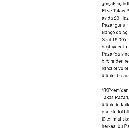
gerçekleştirdi
El ve Takas P
ay da 28 Haz
Pazar günü 
Bahçe’de açıl
Saat 16:00’d
başlayacak o
Pazar’da yin
birbirinden re
ikinci el ve e
ürünler ile a
YKP-fem’den y
Takas Pazarı, 
ürünlerin kul
pratiklerini b
tüketim alışk
herkesi bu Pa