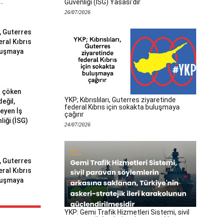
..
Güvenliği (İSG) Yasası’dır
26/07/2026
ı, Guterres
eral Kıbrıs
uluşmaya
a çöken
YKP; Kıbrıslıları, Guterres ziyaretinde
değil,
federal Kıbrıs için sokakta buluşmaya
meyen İş
çağırır
liği (İSG)
24/07/2026
ı, Guterres
eral Kıbrıs
uluşmaya
YKP: Gemi Trafik Hizmetleri Sistemi, sivil