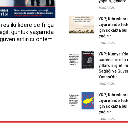
yapsın, işçilere.
30/07/2026
YKP; Kıbrıslılar
es iki lidere de fırça
ziyaretinde fed
için sokakta b
değil, günlük yaşamda
çağırır
r güven artırıcı önlem
27/07/2026
YKP: Kumyalı’d
sadece bir silo 
yıllardır işletil
Sağlığı ve Güven
Yasası’dır
26/07/2026
YKP; Kıbrıslılar
ziyaretinde fed
için sokakta b
çağırır
24/07/2026