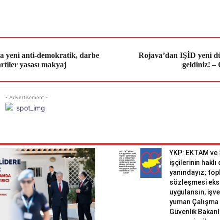
 yeni anti-demokratik, darbe
Rojava’dan IŞİD yeni d
partiler yasası makyaj
geldiniz! –
- Advertisement -
YKP: EKTAM ve
işçilerinin haklı
yanındayız; topl
sözleşmesi eks
uygulansın, işv
yuman Çalışma 
Güvenlik Bakanlı