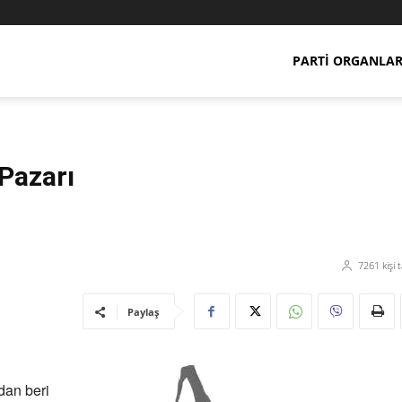
PARTI ORGANLAR
 Pazarı
7261
kişi 
Paylaş
ldan beri