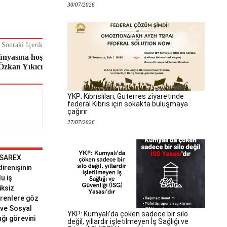
30/07/2026
Sonraki İçerik
ünyasına hoş
 Özkan Yıkıcı
YKP; Kıbrıslıları, Guterres ziyaretinde
federal Kıbrıs için sokakta buluşmaya
çağırır
27/07/2026
 SAREX
 direnişinin
u iş
iksiz
erenlere göz
ve Sosyal
YKP: Kumyalı’da çöken sadece bir silo
ğı görevini
değil, yıllardır işletilmeyen İş Sağlığı ve