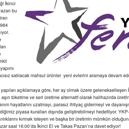
ği İkinci
azarı bu
iran
1984
ıyor.
e
lan
e
nkli
l yapımı
racısız satılacak mahsul ürünler yeni evlerini aramaya devam ed
apılan açıklamaya göre, her ay olmak üzere gelenekselleşen İk
aşırı tüketime ve seri üretime alternatif olarak halihazırda üretil
lanım hayatlarını uzatmayı, parasız ihtiyaç gidermeyi ve dayanı
ildiğimiz piyasa kuralları dışında geliştirebilmeyi hedefliyor. YKP
anlıklarını kırmak isteyen ve başka bir üretimin mümkün olduğu
zar saat 16:00’da İkinci El ve Takas Pazarı’na davet ediyor!