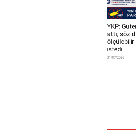
YKP: Guterr
attı; söz 
ölçülebili
istedi
31/07/2026