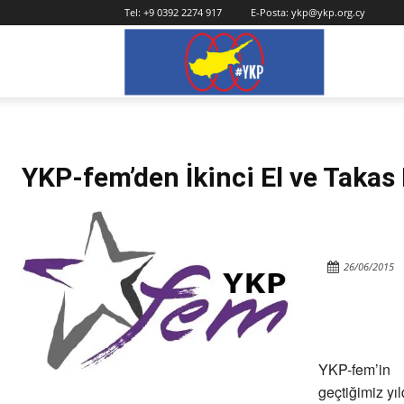
Tel:
+9 0392 2274 917
E-Posta:
ykp@ykp.org.cy
YKP
YKP-fem’den İkinci El ve Takas
26/06/2015
YKP-fem’in
geçtiğimiz yı