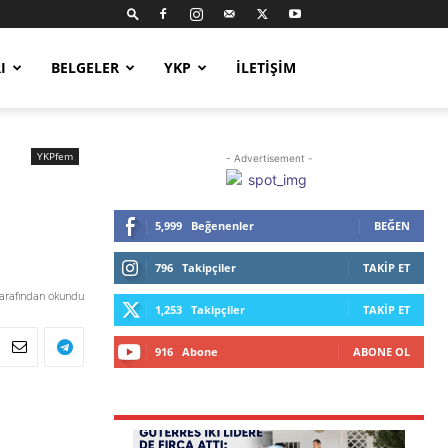
I
BELGELER
YKP
İLETIŞIM
YKPfem
- Advertisement -
5,999
Beğenenler
BEĞEN
796
Takipçiler
TAKIP ET
tarafından okundu
1,253
Takipçiler
TAKIP ET
916
Abone
ABONE OL