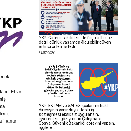
YKP: Guterres iki lidere de fırça attı; söz
değil, günlük yaşamda ölçülebilir güven
artırıcı önlem istedi
31/07/2026
ecek.
inci El ve
miş
şma
YKP: EKTAM ve SAREX işçilerinin haklı
direnişinin yanındayız; toplu iş
-fem,
sözleşmesi eksiksiz uygulansın,
işverenlere göz yuman Çalışma ve
na inanan
Sosyal Güvenlik Bakanlığı görevini yapsın,
işçilere...