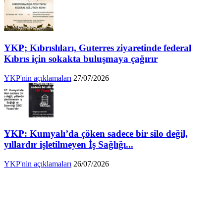
YKP; Kıbrıslıları, Guterres ziyaretinde federal
Kıbrıs için sokakta buluşmaya çağırır
YKP'nin açıklamaları
27/07/2026
YKP: Kumyalı’da çöken sadece bir silo değil,
yıllardır işletilmeyen İş Sağlığı...
YKP'nin açıklamaları
26/07/2026