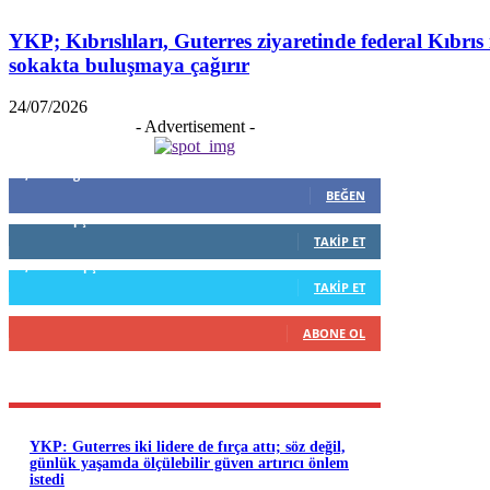
YKP; Kıbrıslıları, Guterres ziyaretinde federal Kıbrıs 
sokakta buluşmaya çağırır
24/07/2026
- Advertisement -
5,999
Beğenenler
BEĞEN
796
Takipçiler
TAKIP ET
1,253
Takipçiler
TAKIP ET
916
Abone
ABONE OL
YKP: Guterres iki lidere de fırça attı; söz değil,
günlük yaşamda ölçülebilir güven artırıcı önlem
istedi