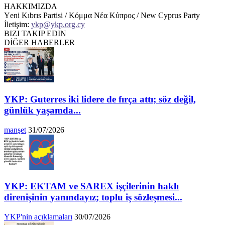
HAKKIMIZDA
Υeni Kıbrıs Partisi / Κόμμα Νέα Κύπρος / New Cyprus Party
İletişim:
ykp@ykp.org.cy
BIZI TAKIP EDIN
DİĞER HABERLER
YKP: Guterres iki lidere de fırça attı; söz değil,
günlük yaşamda...
manşet
31/07/2026
YKP: EKTAM ve SAREX işçilerinin haklı
direnişinin yanındayız; toplu iş sözleşmesi...
YKP'nin açıklamaları
30/07/2026