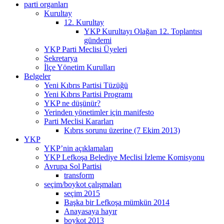
parti organları
Kurultay
12. Kurultay
YKP Kurultayı Olağan 12. Toplantısı
gündemi
YKP Parti Meclisi Üyeleri
Sekretarya
İlçe Yönetim Kurulları
Belgeler
Yeni Kıbrıs Partisi Tüzüğü
Yeni Kıbrıs Partisi Programı
YKP ne düşünür?
Yerinden yönetimler için manifesto
Parti Meclisi Kararları
Kıbrıs sorunu üzerine (7 Ekim 2013)
YKP
YKP’nin açıklamaları
YKP Lefkoşa Belediye Meclisi İzleme Komisyonu
Avrupa Sol Partisi
transform
seçim/boykot çalışmaları
seçim 2015
Başka bir Lefkoşa mümkün 2014
Anayasaya hayır
boykot 2013