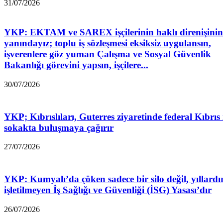
31/07/2026
YKP: EKTAM ve SAREX işçilerinin haklı direnişinin
yanındayız; toplu iş sözleşmesi eksiksiz uygulansın,
işverenlere göz yuman Çalışma ve Sosyal Güvenlik
Bakanlığı görevini yapsın, işçilere...
30/07/2026
YKP; Kıbrıslıları, Guterres ziyaretinde federal Kıbrıs 
sokakta buluşmaya çağırır
27/07/2026
YKP: Kumyalı’da çöken sadece bir silo değil, yıllardı
işletilmeyen İş Sağlığı ve Güvenliği (İSG) Yasası’dır
26/07/2026