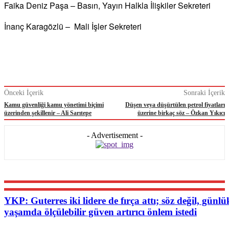
Faika Deniz Paşa – Basın, Yayın Halkla İlişkiler Sekreteri
İnanç Karagözlü – Mali İşler Sekreteri
Önceki İçerik
Sonraki İçerik
Kamu güvenliği kamu yönetimi biçimi
Düşen veya düşürtülen petrol fiyatları
üzerinden şekillenir – Ali Sarıtepe
üzerine birkaç söz – Özkan Yıkıcı
- Advertisement -
YKP: Guterres iki lidere de fırça attı; söz değil, günlü
yaşamda ölçülebilir güven artırıcı önlem istedi