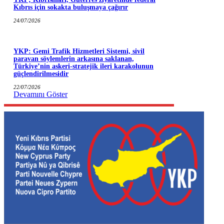
Kıbrıs için sokakta buluşmaya çağırır
24/07/2026
YKP: Gemi Trafik Hizmetleri Sistemi, sivil
paravan söylemlerin arkasına saklanan,
Türkiye’nin askeri-stratejik ileri karakolunun
güçlendirilmesidir
22/07/2026
Devamını Göster