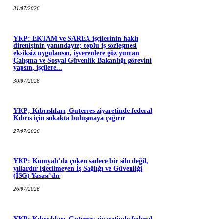
31/07/2026
YKP: EKTAM ve SAREX işçilerinin haklı
direnişinin yanındayız; toplu iş sözleşmesi
eksiksiz uygulansın, işverenlere göz yuman
Çalışma ve Sosyal Güvenlik Bakanlığı görevini
yapsın, işçilere...
30/07/2026
YKP; Kıbrıslıları, Guterres ziyaretinde federal
Kıbrıs için sokakta buluşmaya çağırır
27/07/2026
YKP: Kumyalı’da çöken sadece bir silo değil,
yıllardır işletilmeyen İş Sağlığı ve Güvenliği
(İSG) Yasası’dır
26/07/2026
YKP; Kıbrıslıları, Guterres ziyaretinde federal