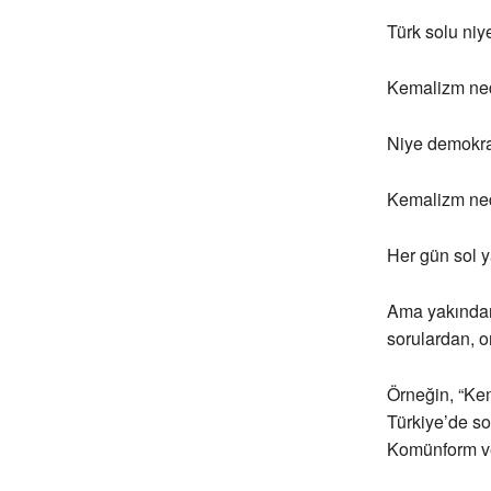
Türk solu niy
Kemalizm ned
Niye demokr
Kemalizm ne
Her gün sol y
Ama yakından
sorulardan, o
Örneğin, “Kem
Türkiye’de so
Komünform v