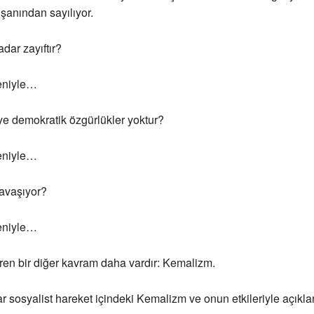
 şanından sayılıyor.
dar zayıftır?
eniyle…
ye demokratik özgürlükler yoktur?
eniyle…
savaşıyor?
eniyle…
ören bir diğer kavram daha vardır: Kemalizm.
r sosyalist hareket içindeki Kemalizm ve onun etkileriyle açıklan