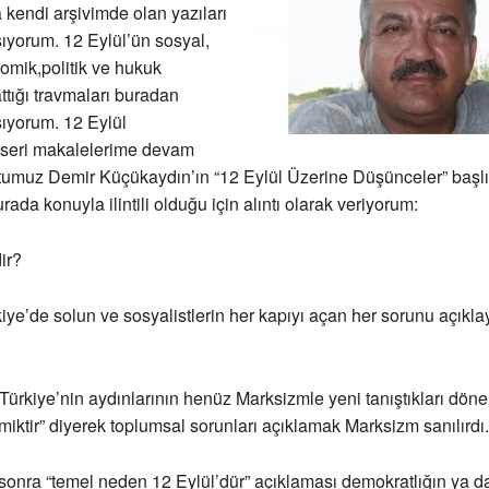
kendi arşivimde olan yazıları
şıyorum. 12 Eylül’ün sosyal,
nomik,politik ve hukuk
ttığı travmaları buradan
şıyorum. 12 Eylül
seri makalelerime devam
tumuz Demir Küçükaydın’ın “12 Eylül Üzerine Düşünceler” başlı
ada konuyla ilintili olduğu için alıntı olarak veriyorum:
ir?
kiye’de solun ve sosyalistlerin her kapıyı açan her sorunu açıklay
a, Türkiye’nin aydınlarının henüz Marksizmle yeni tanıştıkları dön
ktir” diyerek toplumsal sorunları açıklamak Marksizm sanılırdı.
sonra “temel neden 12 Eylül’dür” açıklaması demokratlığın ya d