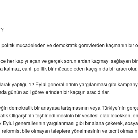
r?
i politik mücadeleden ve demokratik görevlerden kaçmanın bir ö
ce her kapıyı açan ve gerçek sorunlardan kaçmayı sağlayan bir s
a kalmaz, canlı politik bir mücadeleden kaçışın da bir aracı olur.
larak yaptığı, 12 Eylül generallerinin yargılanması gibi kampany
nda günün acil görevlerinden bir kaçışın aracıdırlar.
eğin demokratik bir anayasa tartışmasının veya Türkiye’nin ger
tik Oligarşi’nin teşhir edilmesinin bir vesilesi olabilecekken, en
2 Eylül generallerinin yargılanması gibi bir alana çekerek, sosyal
 reformist bile olmayan taleplere yönelmesinin ve tecrit olmasın