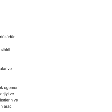
rtüsüdür.
ihirli
alar ve
çek egemeni
erjiyi ve
istlerin ve
ın aracı