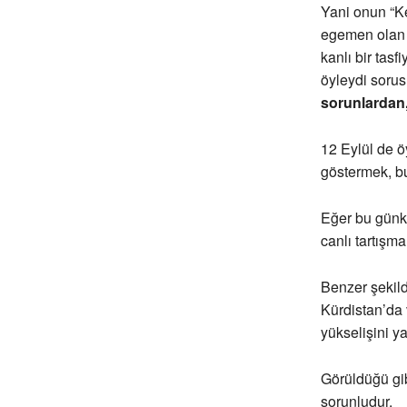
Yani onun “Ke
egemen olan p
kanlı bir tasf
öyleydi soru
sorunlardan,
12 Eylül de ö
göstermek, bu
Eğer bu günkü
canlı tartışma
Benzer şekild
Kürdistan’da 
yükselişini y
Görüldüğü gib
sorunludur.