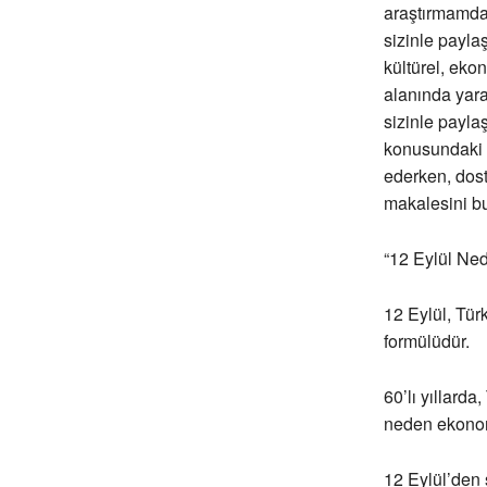
araştırmamda 
sizinle payla
kültürel, eko
alanında yara
sizinle payla
konusundaki 
ederken, dos
makalesini bur
“12 Eylül Ned
12 Eylül, Tür
formülüdür.
60’lı yıllard
neden ekonomi
12 Eylül’den 