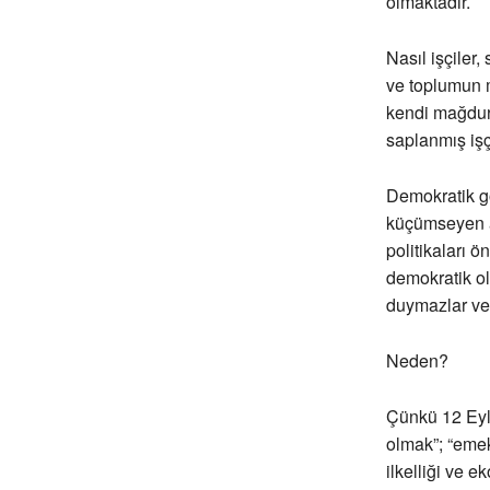
olmaktadır.
Nasıl işçiler,
ve toplumun m
kendi mağduri
saplanmış işçi
Demokratik gö
küçümseyen ad
politikaları 
demokratik ol
duymazlar ve 
Neden?
Çünkü 12 Eylü
olmak”; “emek
ilkelliği ve 