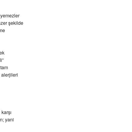
leyemezler
nzer şekilde
zme
rek
i”
 tam
lerjileri
 karşı
n; yani