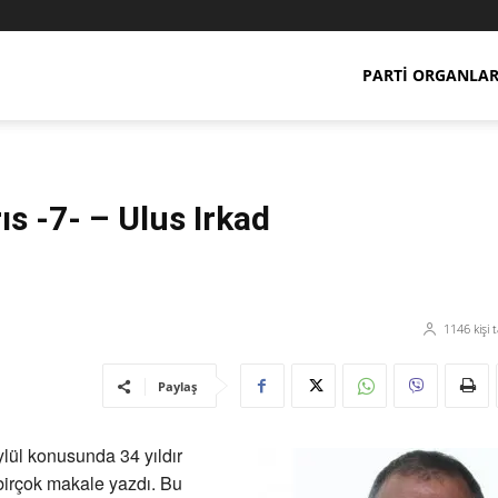
PARTI ORGANLAR
ıs -7- – Ulus Irkad
1146
kişi 
Paylaş
lül konusunda 34 yıldır
birçok makale yazdı. Bu