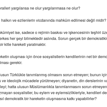
ralleri yargılansa ne olur yargılanmasa ne olur?
 halkın ve ezilenlerin vicdanında mahkûm edilmesi değil midir?
kûmiyet ise, sadece o rejimin baskısı ve işkencesinin teşhiri ü
rkes her şeyi bilmektedir aslında. Sorun gerçek bir demokratik
r kitle hareketi yaratmaktır.
eketin oluşması için önce sosyalistlerin kendilerinin net bir demo
lması gerekir.
lusun Türklükle tanımlanmış olmasını sorun etmeyen; bunun için 
k ve ideolojik mücadele yürütmeyen; diyanetin, din derslerinin va
leyi; hatta ulusun Müslümanlıkla tanımlanmasını sorun etmeyen
mayan sosyalistler, bu eylem ve eylemsizlikleriyle, kendileri d
asıl demokratik bir hareketin oluşmasına katkı yapabilirler?