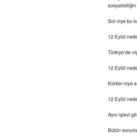
sosyalistliğin
Sol niye bu ka
12 Eylül ned
Türkiye’de ni
12 Eylül ned
Kürtler niye 
12 Eylül ned
Aynı işlevi g
Bütün sorunla