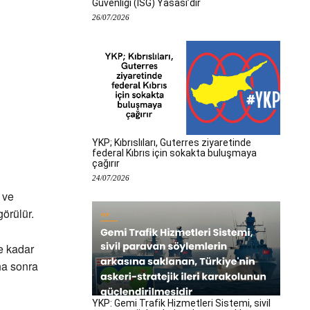
Güvenliği (İSG) Yasası’dır
26/07/2026
YKP; Kıbrıslıları, Guterres ziyaretinde
federal Kıbrıs için sokakta buluşmaya
çağırır
24/07/2026
 ve
örülür.
e kadar
ha sonra
YKP: Gemi Trafik Hizmetleri Sistemi, sivil