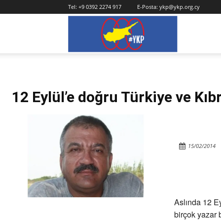
Tel:
+9 0392 2274 917
E-Posta:
ykp@ykp.org.cy
YKP
12 Eylül’e doğru Türkiye ve Kıbr
15/02/2014
Aslında 12 Ey
birçok yazar 