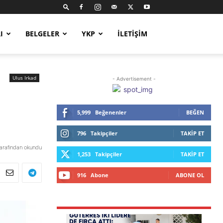
I
BELGELER
YKP
İLETIŞIM
Ulus Irkad
- Advertisement -
5,999
Beğenenler
BEĞEN
796
Takipçiler
TAKIP ET
tarafından okundu
1,253
Takipçiler
TAKIP ET
916
Abone
ABONE OL