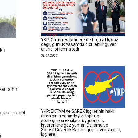
YKP: Guterres iki lidere de fırça attı; söz
değil, günlük yaşamda ölçülebilir güven
klı
artırıcı önlem istedi
31/07/2026
an sihirli
YKP: EKTAM ve SAREX işçilerinin haklı
emde, “temel
direnişinin yanındayız; toplu iş
sözleşmesi eksiksiz uygulansın,
işverenlere göz yuman Çalışma ve
Sosyal Güvenlik Bakanlığı görevini yapsın,
işçilere...
a