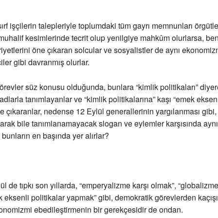
 sırf işçilerin talepleriyle toplumdaki tüm gayrı memnunları örgüt
uhalif kesimlerinde tecrit olup yenilgiye mahkûm olurlarsa, be
yetlerini öne çıkaran solcular ve sosyalistler de aynı ekonomi
ler gibi davranmış olurlar.
revler süz konusu olduğunda, bunlara “kimlik politikaları” diye
larla tanımlayanlar ve “kimlik politikalarına” kaşı “emek eksenl
öne çıkaranlar, nedense 12 Eylül generallerinin yargılanması gibi,
arak bile tanımlanamayacak slogan ve eylemler karşısında aynı a
bunların en başında yer alırlar?
l de tıpkı son yıllarda, “emperyalizme karşı olmak”, “globalizme
 eksenli politikalar yapmak” gibi, demokratik görevlerden kaçışı
ekonomizmi ebedileştirmenin bir gerekçesidir de ondan.