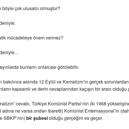
e böyle çok ulusalcı olmuştur?
eniyle.
atik mücadeleye önem vermez?
deniyle…
ayınlarda bunların onlarcası görülebilir.
 bakılınca aslında 12 Eylül ve Kemalizm’in gerçek sorunlardan
nların kapsamlı ve derin cevaplarından kaçışın bir aracı olduğu g
alizm” cevabı, Türkiye Komünist Partisi’nin (ki 1968 yükselişin
l adına ne varsa ondan ibaretti) Komünist Enternasyonal’in (da
e SBKP’nin)
bir şubesi
olduğu gerçeğini es geçer.