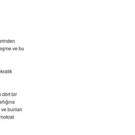
zerinden
leşme ve bu
kratik
dört bir
rlığına
 ve bunları
emokrat