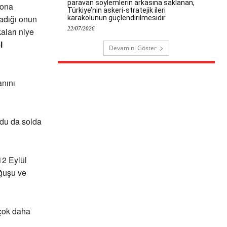
paravan söylemlerin arkasına saklanan,
 ona
Türkiye’nin askeri-stratejik ileri
madığı onun
karakolunun güçlendirilmesidir
22/07/2026
aları niye
l
Devamını Göster
anını
rdu da solda
12 Eylül
oğuşu ve
 çok daha