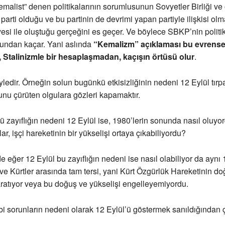
malist” denen politikalarının sorumlusunun Sovyetler Birliği ve
arti olduğu ve bu partinin de devrimi yapan partiyle ilişkisi ol
iyesi ile oluştuğu gerçeğini es geçer. Ve böylece SBKP’nin politik
sundan kaçar. Yani aslında
“Kemalizm” açıklaması bu evrense
 Stalinizmle bir hesaplaşmadan, kaçışın örtüsü olur
.
yledir. Örneğin solun bugünkü etkisizliğinin nedeni 12 Eylül tırp
nu çürüten olgulara gözleri kapamaktır.
 zayıflığın nedeni 12 Eylül ise, 1980’lerin sonunda nasıl oluyo
lar, işçi hareketinin bir yükselişi ortaya çıkabiliyordu?
e eğer 12 Eylül bu zayıflığın nedeni ise nasıl olabiliyor da aynı 
ve Kürtler arasında tam tersi, yani Kürt Özgürlük Hareketinin d
aratıyor veya bu doğuş ve yükselişi engelleyemiyordu.
i sorunların nedeni olarak 12 Eylül’ü göstermek sanıldığından