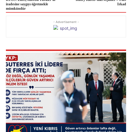
iradesine saygıyı öğretmekle
Irkad
mümkündür
- Advertisement -