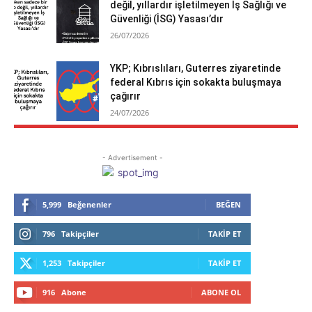
değil, yıllardır işletilmeyen İş Sağlığı ve
Güvenliği (İSG) Yasası’dır
26/07/2026
YKP; Kıbrıslıları, Guterres ziyaretinde
federal Kıbrıs için sokakta buluşmaya
çağırır
24/07/2026
- Advertisement -
5,999
Beğenenler
BEĞEN
796
Takipçiler
TAKIP ET
1,253
Takipçiler
TAKIP ET
916
Abone
ABONE OL