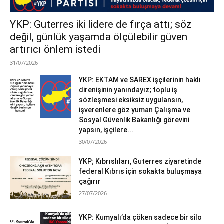
YKP: Guterres iki lidere de fırça attı; söz
değil, günlük yaşamda ölçülebilir güven
artırıcı önlem istedi
31/07/2026
YKP: EKTAM ve SAREX işçilerinin haklı
direnişinin yanındayız; toplu iş
sözleşmesi eksiksiz uygulansın,
işverenlere göz yuman Çalışma ve
Sosyal Güvenlik Bakanlığı görevini
yapsın, işçilere...
30/07/2026
YKP; Kıbrıslıları, Guterres ziyaretinde
federal Kıbrıs için sokakta buluşmaya
çağırır
27/07/2026
YKP: Kumyalı’da çöken sadece bir silo