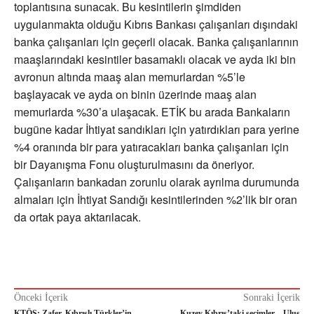
toplantısına sunacak. Bu kesintilerin şimdiden
uygulanmakta olduğu Kıbrıs Bankası çalışanları dışındaki
banka çalışanları için geçerli olacak. Banka çalışanlarının
maaşlarındaki kesintiler basamaklı olacak ve ayda iki bin
avronun altında maaş alan memurlardan %5’le
başlayacak ve ayda on binin üzerinde maaş alan
memurlarda %30’a ulaşacak. ETİK bu arada Bankaların
bugüne kadar İhtiyat sandıkları için yatırdıkları para yerine
%4 oranında bir para yatıracakları banka çalışanları için
bir Dayanışma Fonu oluşturulmasını da öneriyor.
Çalışanların bankadan zorunlu olarak ayrılma durumunda
almaları için İhtiyat Sandığı kesintilerinden %2’lik bir oran
da ortak paya aktarılacak.
Önceki İçerik
Sonraki İçerik
KTÖS: Zafer, Kıbrıslı Türkler’in
Kuzey Kıbrıs’taki seçimler – Ulus