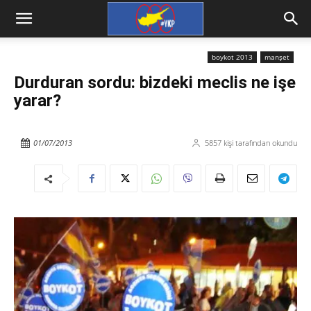
boykot 2013
manşet
Durduran sordu: bizdeki meclis ne işe
yarar?
01/07/2013
5857
kişi tarafından okundu