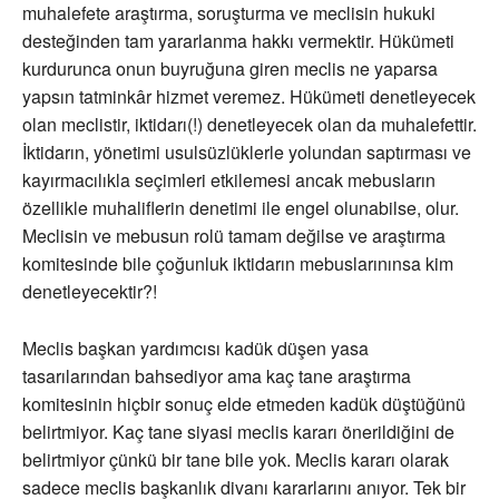
muhalefete araştırma, soruşturma ve meclisin hukuki
desteğinden tam yararlanma hakkı vermektir. Hükümeti
kurdurunca onun buyruğuna giren meclis ne yaparsa
yapsın tatminkâr hizmet veremez. Hükümeti denetleyecek
olan meclistir, iktidarı(!) denetleyecek olan da muhalefettir.
İktidarın, yönetimi usulsüzlüklerle yolundan saptırması ve
kayırmacılıkla seçimleri etkilemesi ancak mebusların
özellikle muhaliflerin denetimi ile engel olunabilse, olur.
Meclisin ve mebusun rolü tamam değilse ve araştırma
komitesinde bile çoğunluk iktidarın mebuslarınınsa kim
denetleyecektir?!
Meclis başkan yardımcısı kadük düşen yasa
tasarılarından bahsediyor ama kaç tane araştırma
komitesinin hiçbir sonuç elde etmeden kadük düştüğünü
belirtmiyor. Kaç tane siyasi meclis kararı önerildiğini de
belirtmiyor çünkü bir tane bile yok. Meclis kararı olarak
sadece meclis başkanlık divanı kararlarını anıyor. Tek bir