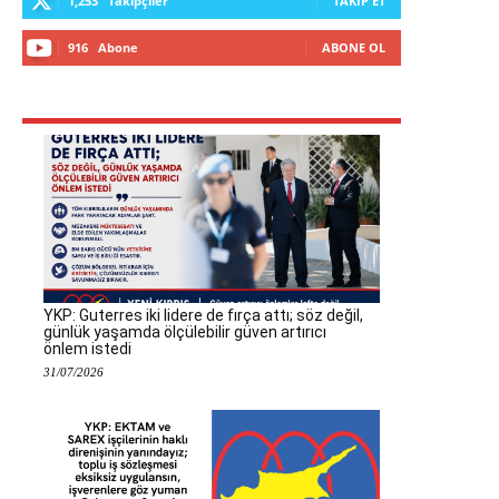
1,253
Takipçiler
TAKIP ET
916
Abone
ABONE OL
YKP: Guterres iki lidere de fırça attı; söz değil,
günlük yaşamda ölçülebilir güven artırıcı
önlem istedi
31/07/2026