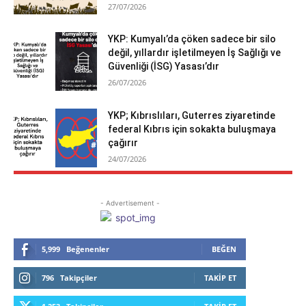
27/07/2026
YKP: Kumyalı’da çöken sadece bir silo
değil, yıllardır işletilmeyen İş Sağlığı ve
Güvenliği (İSG) Yasası’dır
26/07/2026
YKP; Kıbrıslıları, Guterres ziyaretinde
federal Kıbrıs için sokakta buluşmaya
çağırır
24/07/2026
- Advertisement -
5,999
Beğenenler
BEĞEN
796
Takipçiler
TAKIP ET