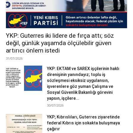
YKP: Guterres iki lidere de fırça attı; söz
değil, günlük yaşamda ölçülebilir güven
artırıcı önlem istedi
31/07/2026
YKP: EKTAM ve SAREX işçilerinin haklı
direnişinin yanındayız; toplu iş
sözleşmesi eksiksiz uygulansın,
işverenlere göz yuman Çalışma ve
Sosyal Güvenlik Bakanlığı görevini
yapsın, işçilere...
30/07/2026
YKP; Kıbrıslıları, Guterres ziyaretinde
federal Kıbrıs için sokakta buluşmaya
çağırır