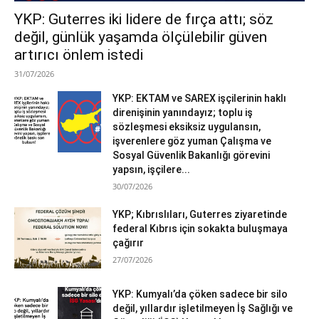
YKP: Guterres iki lidere de fırça attı; söz
değil, günlük yaşamda ölçülebilir güven
artırıcı önlem istedi
31/07/2026
YKP: EKTAM ve SAREX işçilerinin haklı
direnişinin yanındayız; toplu iş
sözleşmesi eksiksiz uygulansın,
işverenlere göz yuman Çalışma ve
Sosyal Güvenlik Bakanlığı görevini
yapsın, işçilere...
30/07/2026
YKP; Kıbrıslıları, Guterres ziyaretinde
federal Kıbrıs için sokakta buluşmaya
çağırır
27/07/2026
YKP: Kumyalı’da çöken sadece bir silo
değil, yıllardır işletilmeyen İş Sağlığı ve