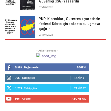
Güvenliği (İSG) Yasası’dır
26/07/2026
YKP; Kıbrıslıları, Guterres ziyaretinde
federal Kıbrıs için sokakta buluşmaya
çağırır
24/07/2026
- Advertisement -
5,999
Beğenenler
BEĞEN
796
Takipçiler
TAKIP ET
1,253
Takipçiler
TAKIP ET
916
Abone
ABONE OL