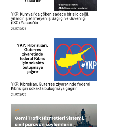
YKP: Kumyalı’da çöken sadece bir silo değil,
yıllardır işletilmeyen İş Sağlığı ve Güvenliği
(İSG) Yasası’dır
26/07/2026
YKP; Kıbrıslıları, Guterres ziyaretinde federal
Kıbrıs için sokakta buluşmaya çağırır
24/07/2026