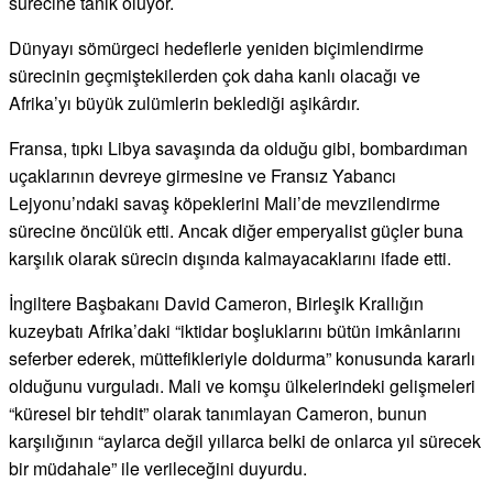
sürecine tanık oluyor.
Dünyayı sömürgeci hedeflerle yeniden biçimlendirme
sürecinin geçmiştekilerden çok daha kanlı olacağı ve
Afrika’yı büyük zulümlerin beklediği aşikârdır.
Fransa, tıpkı Libya savaşında da olduğu gibi, bombardıman
uçaklarının devreye girmesine ve Fransız Yabancı
Lejyonu’ndaki savaş köpeklerini Mali’de mevzilendirme
sürecine öncülük etti. Ancak diğer emperyalist güçler buna
karşılık olarak sürecin dışında kalmayacaklarını ifade etti.
İngiltere Başbakanı David Cameron, Birleşik Krallığın
kuzeybatı Afrika’daki “iktidar boşluklarını bütün imkânlarını
seferber ederek, müttefikleriyle doldurma” konusunda kararlı
olduğunu vurguladı. Mali ve komşu ülkelerindeki gelişmeleri
“küresel bir tehdit” olarak tanımlayan Cameron, bunun
karşılığının “aylarca değil yıllarca belki de onlarca yıl sürecek
bir müdahale” ile verileceğini duyurdu.