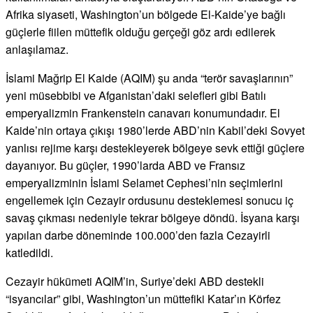
Afrika siyaseti, Washington’un bölgede El-Kaide’ye bağlı
güçlerle fiilen müttefik olduğu gerçeği göz ardı edilerek
anlaşılamaz.
İslami Mağrip El Kaide (AQIM) şu anda “terör savaşlarının”
yeni müsebbibi ve Afganistan’daki selefleri gibi Batılı
emperyalizmin Frankenstein canavarı konumundadır. El
Kaide’nin ortaya çıkışı 1980’lerde ABD’nin Kabil’deki Sovyet
yanlısı rejime karşı destekleyerek bölgeye sevk ettiği güçlere
dayanıyor. Bu güçler, 1990’larda ABD ve Fransız
emperyalizminin İslami Selamet Cephesi’nin seçimlerini
engellemek için Cezayir ordusunu desteklemesi sonucu iç
savaş çıkması nedeniyle tekrar bölgeye döndü. İsyana karşı
yapılan darbe döneminde 100.000’den fazla Cezayirli
katledildi.
Cezayir hükümeti AQIM’in, Suriye’deki ABD destekli
“isyancılar” gibi, Washington’un müttefiki Katar’ın Körfez