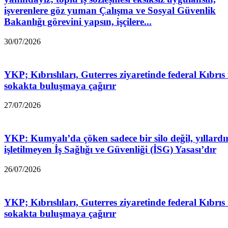
işverenlere göz yuman Çalışma ve Sosyal Güvenlik
Bakanlığı görevini yapsın, işçilere...
30/07/2026
YKP; Kıbrıslıları, Guterres ziyaretinde federal Kıbrıs 
sokakta buluşmaya çağırır
27/07/2026
YKP: Kumyalı’da çöken sadece bir silo değil, yıllardı
işletilmeyen İş Sağlığı ve Güvenliği (İSG) Yasası’dır
26/07/2026
YKP; Kıbrıslıları, Guterres ziyaretinde federal Kıbrıs 
sokakta buluşmaya çağırır