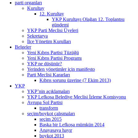
parti organları
Kurultay
12. Kurultay
YKP Kurultayı Olağan 12. Toplantısı
gündemi
YKP Parti Meclisi Üyeleri
Sekretarya
İlçe Yönetim Kurulları
Belgeler
Yeni Kıbrıs Partisi Tüzüğü
Yeni Kıbrıs Partisi Programı
YKP ne düşünür?
Yerinden yönetimler için manifesto
Parti Meclisi Kararları
Kıbrıs sorunu üzerine (7 Ekim 2013)
YKP
YKP’nin açıklamaları
YKP Lefkoşa Belediye Meclisi İzleme Komisyonu
Avrupa Sol Partisi
transform
seçim/boykot çalışmaları
seçim 2015
Başka bir Lefkoşa mümkün 2014
Anayasaya hayır
boykot 2013