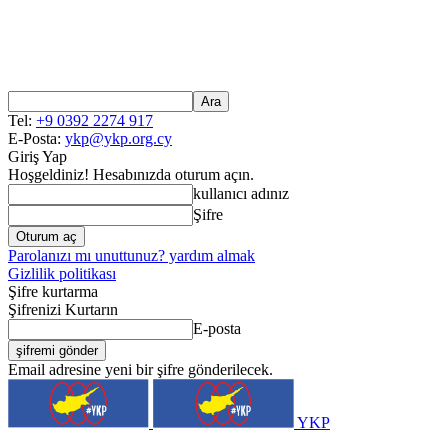
Tel:
+9 0392 2274 917
E-Posta:
ykp@ykp.org.cy
Giriş Yap
Hoşgeldiniz! Hesabınızda oturum açın.
kullanıcı adınız
Şifre
Parolanızı mı unuttunuz? yardım almak
Gizlilik politikası
Şifre kurtarma
Şifrenizi Kurtarın
E-posta
Email adresine yeni bir şifre gönderilecek.
YKP