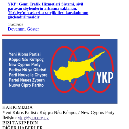
YKP: Gemi Trafik Hizmetleri Sistemi, sivil
paravan söylemlerin arkasına saklanan,
Türkiye’nin askeri-stratejik ileri karakolunun
güçlendirilmesidir
22/07/2026
Devamını Göster
HAKKIMIZDA
Υeni Kıbrıs Partisi / Κόμμα Νέα Κύπρος / New Cyprus Party
İletişim:
ykp@ykp.org.cy
BIZI TAKIP EDIN
DİĞER HABERLER