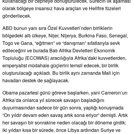
kullanacağı bir cepheye dönüştürülecek. Sürecin ilk aşaması
olarak bölgeye insansız hava araçları ve Hellfire füzeleri
gönderilecek.
ABD bunun yanı sıra Özel Kuvvetleri’nden birliklerin
bölgedeki altı ülkeye, Nijer, Nijerya, Burkina Faso, Senegal,
Togo ve Gana, “eğitmen” ve “danışman” sıfatlarıyla sevk
edileceğini ve burada Batı Afrika Devletleri Ekonomik
Topluluğu (ECOWAS) aracılığıyla Afrika’daki kuvvetlerden,
emperyalist müdahale güçlerini temsil edecek, bir birlik
oluşturulacağı açıkladı. Bu birlik aynı zamanda Mali için
havadan destek de sağlayacak.
Obama pazartesi günü göreve başlarken, yani Cameron’un
Afrika’da onlarca yıl sürecek savaşın başladığını
duyurmasından sadece bir gün sonra, yaptığı konuşmada
“On yıldır devam eden savaş artık sona eriyor” demişti. Artık
her savaşın bir sonrakine neden olacağı bir döneme girdik:
iki yıldan kısa bir sürede, önce Libya ardından Suriye ve