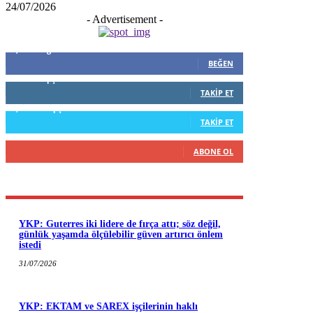
24/07/2026
- Advertisement -
5,999
Beğenenler
BEĞEN
796
Takipçiler
TAKIP ET
1,253
Takipçiler
TAKIP ET
916
Abone
ABONE OL
YKP: Guterres iki lidere de fırça attı; söz değil,
günlük yaşamda ölçülebilir güven artırıcı önlem
istedi
31/07/2026
YKP: EKTAM ve SAREX işçilerinin haklı