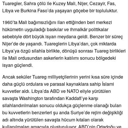
Tuaregler, Sahra çölü ile Kuzey Mali, Nijer, Cezayir, Fas,
Libya ve Burkina Faso’da yaşayan göçebe bir topluluktur.
1960’ta Mali bağımsızlığını ilan ettiğinden beri merkezi
hükümetin uyguladığı baskılar ve ihmalkâr politikalar
sebebiyle dört büyük isyan meydana geldi. Benzer bir süreç
Nijer’de de yaşandı. Tuareglerin Libya’dan, çok miktarda
Libya’ya özgü silahla birlikte, dönüşü sonrası Tuareg birlikleri
ile Mali ordusundan askerlerin katılımı sonucu bölgedeki
isyan güçlendi.
Ancak seküler Tuareg milliyetçilerinin yerini kısa süre içinde
daha güçlü ordulara ve parasal kaynaklara sahip İslami
kuvvetler aldı. Libya’da ABD ve NATO eliyle yürütülen
savaşta Washington tarafından Kaddafi’ye karşı
silahlandırılmaları sonucu oldukça güçlenme olanağı bulan
bu kuvvetlerin benzerleri şu anda Suriye’de rejim değişikliği
adı altında yürütülen savaşta hücum kıtaları olarak
kullanılmaları amacıyla oluşturuluyor. ABD’nin Ortadoğu ve