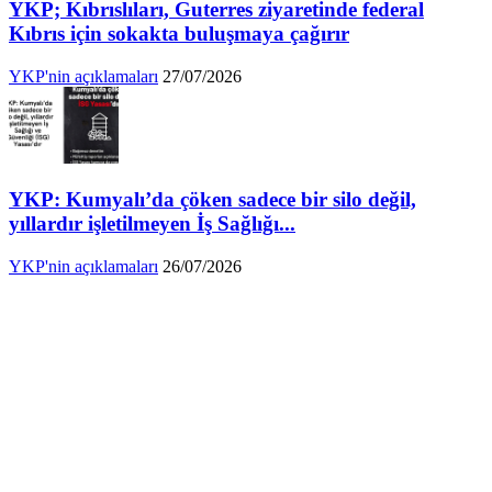
YKP; Kıbrıslıları, Guterres ziyaretinde federal
Kıbrıs için sokakta buluşmaya çağırır
YKP'nin açıklamaları
27/07/2026
YKP: Kumyalı’da çöken sadece bir silo değil,
yıllardır işletilmeyen İş Sağlığı...
YKP'nin açıklamaları
26/07/2026