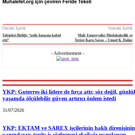
Muhalefet.org için çeviren Feride Tekeli
Önceki İçerik
Sonraki İçerik
Tabipleri Birliği: “polis hatasını kabül
Mali: Emperyalist Müdahalecilik ve
etti”
Teröre Karşı Savaş – Umud K. Dalgıç
- Advertisement -
YKP: Guterres iki lidere de fırça attı; söz değil, günlü
yaşamda ölçülebilir güven artırıcı önlem istedi
31/07/2026
YKP: EKTAM ve SAREX işçilerinin haklı direnişinin
yanındayız; toplu iş sözleşmesi eksiksiz uygulansın,