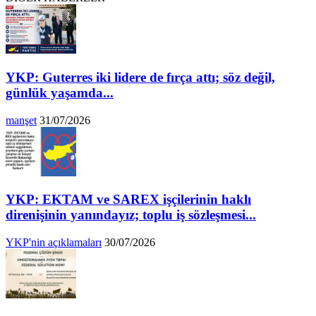
YKP: Guterres iki lidere de fırça attı; söz değil,
günlük yaşamda...
manşet
31/07/2026
YKP: EKTAM ve SAREX işçilerinin haklı
direnişinin yanındayız; toplu iş sözleşmesi...
YKP'nin açıklamaları
30/07/2026