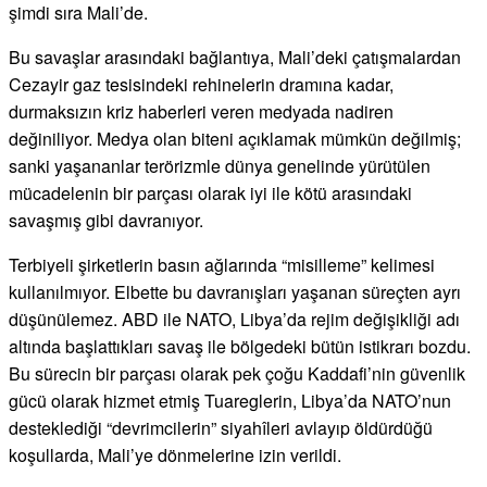
şimdi sıra Mali’de.
Bu savaşlar arasındaki bağlantıya, Mali’deki çatışmalardan
Cezayir gaz tesisindeki rehinelerin dramına kadar,
durmaksızın kriz haberleri veren medyada nadiren
değiniliyor. Medya olan biteni açıklamak mümkün değilmiş;
sanki yaşananlar terörizmle dünya genelinde yürütülen
mücadelenin bir parçası olarak iyi ile kötü arasındaki
savaşmış gibi davranıyor.
Terbiyeli şirketlerin basın ağlarında “misilleme” kelimesi
kullanılmıyor. Elbette bu davranışları yaşanan süreçten ayrı
düşünülemez. ABD ile NATO, Libya’da rejim değişikliği adı
altında başlattıkları savaş ile bölgedeki bütün istikrarı bozdu.
Bu sürecin bir parçası olarak pek çoğu Kaddafi’nin güvenlik
gücü olarak hizmet etmiş Tuareglerin, Libya’da NATO’nun
desteklediği “devrimcilerin” siyahîleri avlayıp öldürdüğü
koşullarda, Mali’ye dönmelerine izin verildi.