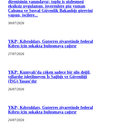
direnişinin yanındayız; toplu iş sözleşmesi
eksiksiz uygulansın, işverenlere göz yuman
Çalışma ve Sosyal Güvenlik Bakanlığı görevini
yapsın, işçilere...
30/07/2026
YKP; Kıbrıslıları, Guterres ziyaretinde federal
Kıbrıs için sokakta buluşmaya çağırır
27/07/2026
YKP: Kumyalı’da çöken sadece bir silo değil,
yıllardır işletilmeyen İş Sağlığı ve Güvenliği
(İSG) Yasası’dır
26/07/2026
YKP; Kıbrıslıları, Guterres ziyaretinde federal
Kıbrıs için sokakta buluşmaya çağırır
24/07/2026