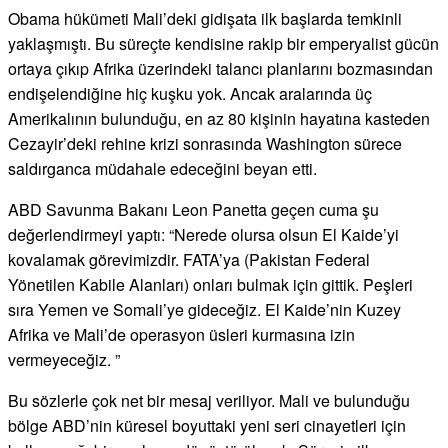
Obama hükümeti Mali’deki gidişata ilk başlarda temkinli
yaklaşmıştı. Bu süreçte kendisine rakip bir emperyalist gücün
ortaya çıkıp Afrika üzerindeki talancı planlarını bozmasından
endişelendiğine hiç kuşku yok. Ancak aralarında üç
Amerikalının bulunduğu, en az 80 kişinin hayatına kasteden
Cezayir’deki rehine krizi sonrasında Washington sürece
saldırganca müdahale edeceğini beyan etti.
ABD Savunma Bakanı Leon Panetta geçen cuma şu
değerlendirmeyi yaptı: “Nerede olursa olsun El Kaide’yi
kovalamak görevimizdir. FATA’ya (Pakistan Federal
Yönetilen Kabile Alanları) onları bulmak için gittik. Peşleri
sıra Yemen ve Somali’ye gideceğiz. El Kaide’nin Kuzey
Afrika ve Mali’de operasyon üsleri kurmasına izin
vermeyeceğiz. ”
Bu sözlerle çok net bir mesaj veriliyor. Mali ve bulunduğu
bölge ABD’nin küresel boyuttaki yeni seri cinayetleri için