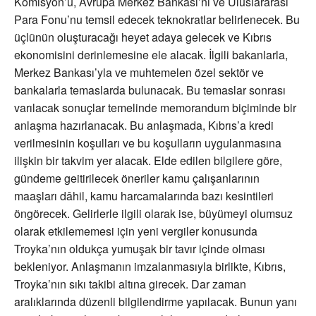
Komisyon’u, Avrupa Merkez Bankası’nı ve Uluslararası
Para Fonu’nu temsil edecek teknokratlar belirlenecek. Bu
üçlünün oluşturacağı heyet adaya gelecek ve Kıbrıs
ekonomisini derinlemesine ele alacak. İlgili bakanlarla,
Merkez Bankası’yla ve muhtemelen özel sektör ve
bankalarla temaslarda bulunacak. Bu temaslar sonrası
varılacak sonuçlar temelinde memorandum biçiminde bir
anlaşma hazırlanacak. Bu anlaşmada, Kıbrıs’a kredi
verilmesinin koşulları ve bu koşulların uygulanmasına
ilişkin bir takvim yer alacak. Elde edilen bilgilere göre,
gündeme geitirilecek öneriler kamu çalışanlarının
maaşları dâhil, kamu harcamalarında bazı kesintileri
öngörecek. Gelirlerle ilgili olarak ise, büyümeyi olumsuz
olarak etkilememesi için yeni vergiler konusunda
Troyka’nın oldukça yumuşak bir tavır içinde olması
bekleniyor. Anlaşmanın imzalanmasıyla birlikte, Kıbrıs,
Troyka’nın sıkı takibi altına girecek. Dar zaman
aralıklarında düzenli bilgilendirme yapılacak. Bunun yanı