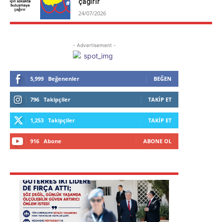
çağırır
24/07/2026
- Advertisement -
5,999
Beğenenler
BEĞEN
796
Takipçiler
TAKIP ET
1,253
Takipçiler
TAKIP ET
916
Abone
ABONE OL