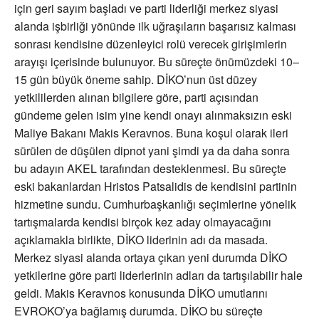
için geri sayım başladı ve parti liderliği merkez siyasi
alanda işbirliği yönünde ilk uğraşıların başarısız kalması
sonrası kendisine düzenleyici rolü verecek girişimlerin
arayışı içerisinde bulunuyor. Bu süreçte önümüzdeki 10–
15 gün büyük öneme sahip. DİKO’nun üst düzey
yetkililerden alınan bilgilere göre, parti açısından
gündeme gelen isim yine kendi onayı alınmaksızın eski
Maliye Bakanı Makis Keravnos. Buna koşul olarak ileri
sürülen de düşülen dipnot yani şimdi ya da daha sonra
bu adayın AKEL tarafından desteklenmesi. Bu süreçte
eski bakanlardan Hristos Patsalidis de kendisini partinin
hizmetine sundu. Cumhurbaşkanlığı seçimlerine yönelik
tartışmalarda kendisi birçok kez aday olmayacağını
açıklamakla birlikte, DİKO liderinin adı da masada.
Merkez siyasi alanda ortaya çıkan yeni durumda DİKO
yetkilerine göre parti liderlerinin adları da tartışılabilir hale
geldi. Makis Keravnos konusunda DİKO umutlarını
EVROKO’ya bağlamış durumda. DİKO bu süreçte