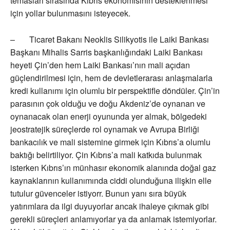
temasları sırasında Kıbrıs ekonomisinin desteklenmesi
için yollar bulunmasını isteyecek.
– Ticaret Bakanı Neoklis Silikyotis ile Laiki Bankası
Başkanı Mihalis Sarris başkanlığındaki Laiki Bankası
heyeti Çin’den hem Laiki Bankası’nın mali açıdan
güçlendirilmesi için, hem de devletlerarası anlaşmalarla
kredi kullanımı için olumlu bir perspektifle döndüler. Çin’in
parasının çok olduğu ve doğu Akdeniz’de oynanan ve
oynanacak olan enerji oyununda yer almak, bölgedeki
jeostratejik süreçlerde rol oynamak ve Avrupa Birliği
bankacılık ve mali sistemine girmek için Kıbrıs’a olumlu
baktığı belirtiliyor. Çin Kıbrıs’a mali katkıda bulunmak
isterken Kıbrıs’ın münhasır ekonomik alanında doğal gaz
kaynaklarının kullanımında ciddi olunduğuna ilişkin elle
tutulur güvenceler istiyorr. Bunun yanı sıra büyük
yatırımlara da ilgi duyuyorlar ancak ihaleye çıkmak gibi
gerekli süreçleri anlamıyorlar ya da anlamak istemiyorlar.