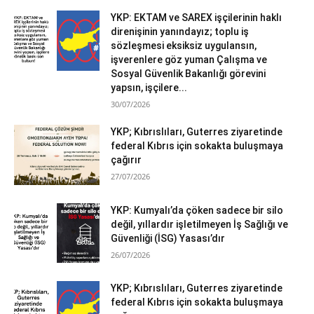
YKP: EKTAM ve SAREX işçilerinin haklı
direnişinin yanındayız; toplu iş
sözleşmesi eksiksiz uygulansın,
işverenlere göz yuman Çalışma ve
Sosyal Güvenlik Bakanlığı görevini
yapsın, işçilere...
30/07/2026
YKP; Kıbrıslıları, Guterres ziyaretinde
federal Kıbrıs için sokakta buluşmaya
çağırır
27/07/2026
YKP: Kumyalı’da çöken sadece bir silo
değil, yıllardır işletilmeyen İş Sağlığı ve
Güvenliği (İSG) Yasası’dır
26/07/2026
YKP; Kıbrıslıları, Guterres ziyaretinde
federal Kıbrıs için sokakta buluşmaya