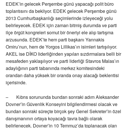
EDEK’in gelecek Perşembe günü yapacağı polit büro
toplantısını da bekliyor. EDEK gelecek Perşembe günü
2013 Cumhurbaşkanlığı seçimlerinde izleyeceği yolu
belirleyecek. EDEK için zaman bitmiş durumda ve parti
ilçe örgüt kongreleri somut bir öneriyi ele alıp tartışma
arzusunda. EDEK’te hem parti başkanı Yannakis
Omiru’nun, hem de Yorgos Lillikas’ın isimleri tartışılıyor.
AKEL ise DİKO liderliğinden yapılan sızdırmalara belli bir
mesafeden yaklaşılıyor ve parti liderliği Stavros Malas’ın
adaylığının parti tabanında merkez komitesindeki
orandan daha yüksek bir oranda onay alacağı beklentisi
içerisinde.
– Kıbrıs sorununda bundan sonraki adım Aleksander
Dovner’in Güvenlik Konseyini bilgilendirmesi olacak ve
bundan sonraki süreçte birçok şey Genel Sekreter’in özel
danışmanının ortaya koyacağı tavra bağlı olarak
belirlenecek. Dovner’in 10 Temmuz’da toplanacak olan