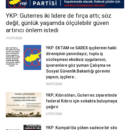
YKP: Guterres iki lidere de fırça attı; söz
değil, günlük yaşamda ölçülebilir güven
artırıcı önlem istedi
31/07/2026
YKP: EKTAM ve SAREX işçilerinin haklı
direnişinin yanındayız; toplu iş
sözleşmesi eksiksiz uygulansın,
işverenlere göz yuman Çalışma ve
Sosyal Güvenlik Bakanlığı görevini
yapsın, işçilere...
30/07/2026
YKP; Kıbrıslıları, Guterres ziyaretinde
federal Kıbrıs için sokakta buluşmaya
çağırır
27/07/2026
YKP: Kumyalı’da çöken sadece bir silo