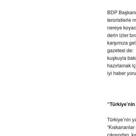
BDP Başkanı 
teroristlerle
nereye koyac
derin izler b
karşımıza gel
gazetesi de:
kuşkuyla bakı
hazırlamak i
iyi haber yor
“Türkiye’nin 
Türkiye’nin y
”Kıskananlar 
çıkışından, k