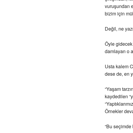
vuruşundan et
bizim için müb
Değil, ne yaz
Öyle gidecek 
damlayan o a
Usta kalem Ca
dese de, en ya
“Yaşam tarzın
kaydedilen “y
“Yaptıklarımı
Örnekler deva
“Bu seçimde b