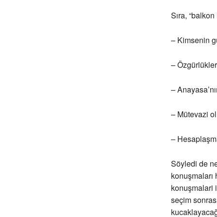
Sıra, “balkon
– Kimsenin g
– Özgürlükler
– Anayasa’nın 
– Mütevazi ol
– Hesaplaşmay
Söyledi de ne
konuşmaları h
konuşmalari i
seçim sonrası
kucaklayacağ