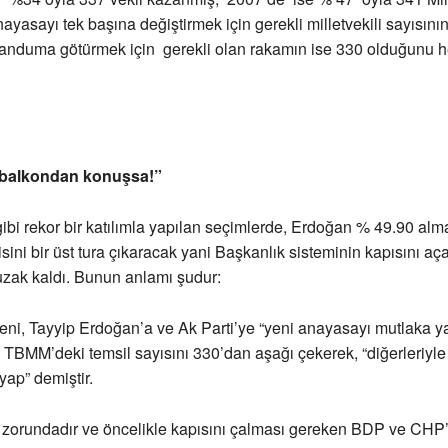
nayasayı tek başına değiştirmek için gerekli milletvekili sayısını
eranduma götürmek için gerekli olan rakamın ise 330 olduğunu
balkondan konuşsa!”
bi rekor bir katılımla yapılan seçimlerde, Erdoğan % 49.90 alm
ini bir üst tura çıkaracak yani Başkanlık sisteminin kapısını aç
uzak kaldı. Bunun anlamı şudur:
ni, Tayyip Erdoğan’a ve Ak Parti’ye “yeni anayasayı mutlaka ya
 TBMM’deki temsil sayısını 330’dan aşağı çekerek, “diğerleriyl
yap” demiştir.
zorundadır ve öncelikle kapısını çalması gereken BDP ve CHP’d