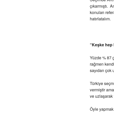
çıkarmıştı. A
konuları ref
hatırlatalım.
“Keşke hep 
Yüzde % 87 gi
rağmen kendis
sayıdan çok 
Türkiye seçme
vermiştir ama
ve uzlaşarak 
Öyle yapmak 