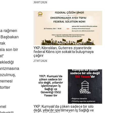
30/07/2026
ına rağmen
de Başbakan
arak
YKP; Kıbrıslıları, Guterres ziyaretinde
la son bir
federal Kıbrıs için sokakta buluşmaya
at”
çağırır
eklediği
27/07/2026
anizmasına
bozulmuş,
ememesi
oriter
enel
YKP: Kumyalı’da çöken sadece bir silo
değil, yıllardır işletilmeyen İş Sağlığı ve
etvekili