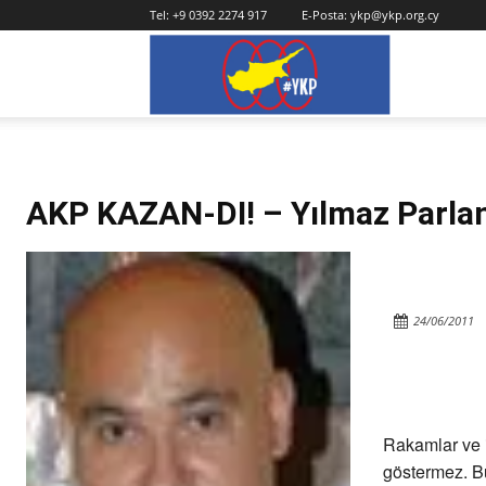
Tel:
+9 0392 2274 917
E-Posta:
ykp@ykp.org.cy
YKP
AKP KAZAN-DI! – Yılmaz Parla
24/06/2011
Rakamlar ve i
göstermez. Bu,