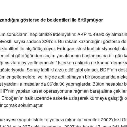
andığını gösterse de beklentileri ile örtüşmüyor
çim sonuclarını hep birlikte irdeleyelim: AKP % 49.90 oy almas
letvekili sayısı sadece 326’dır. Bu rakam kazandığını gösterse 
lentileri ile hiç örtüşmüyor. Erdoğan, sinsi kurt bir siyasetçi ol
metini gördüğünden seçim yasaklarının başlamasına bir gün ka
ğımsızlara oy verilmemesini” isterken aslında ne kadar “demokr
österiyordu! Sonuç tabii ki arzu ettiği gibi olmadı. BDP’nin dest
tüm engellemelere ve hiç de adil olmayan bir propaganda mek
t yardımı almasalar da 36’da 36 yapmışlardır. Bütün hesaplar 
MHP’nin yapılan kaset operasyonuna rağmen baraj altına çekil
 Erdoğan’ın halk üzerinde askerle uzlaşarak kurmaya çalıştığı ot
bir çomak sokulmuştur.
ukayese yapabilsinler diye bazı rakamlar verelim: 2002’deki G
%34 oyla 337 vekil kazanmış, 2007’de ise % 47 oyla 341 Mill