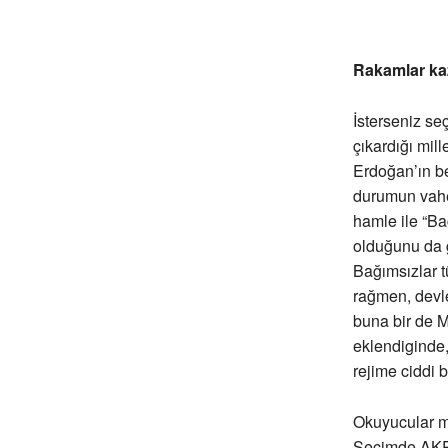
Rakamlar kaz
İsterseniz se
çıkardığı mil
Erdoğan’ın bek
durumun vahe
hamle ile “Ba
olduğunu da g
Bağımsızlar 
rağmen, devle
buna bir de 
eklendiginde,
rejime ciddi 
Okuyucular m
Seçimde AKP 