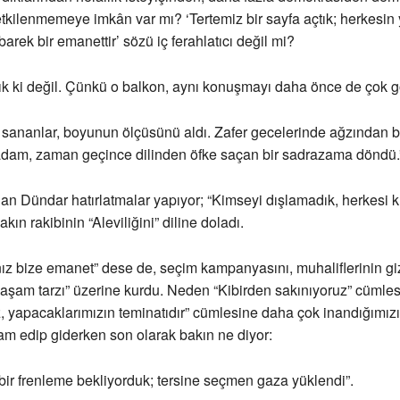
kilenmemeye imkân var mı? ‘Tertemiz bir sayfa açtık; herkesin 
arek bir emanettir’ sözü iç ferahlatıcı değil mi?
ık ki değil. Çünkü o balkon, aynı konuşmayı daha önce de çok g
sananlar, boyunun ölçüsünü aldı. Zafer gecelerinde ağzından b
dam, zaman geçince dilinden öfke saçan bir sadrazama döndü.
n Dündar hatırlatmalar yapıyor; “Kimseyi dışlamadık, herkesi k
kın rakibinin “Aleviliğini” diline doladı.
ız bize emanet” dese de, seçim kampanyasını, muhaliflerinin gi
aşam tarzı” üzerine kurdu. Neden “Kibirden sakınıyoruz” cümles
z, yapacaklarımızın teminatıdır” cümlesine daha çok inandığımız
m edip giderken son olarak bakın ne diyor:
ir frenleme bekliyorduk; tersine seçmen gaza yüklendi”.