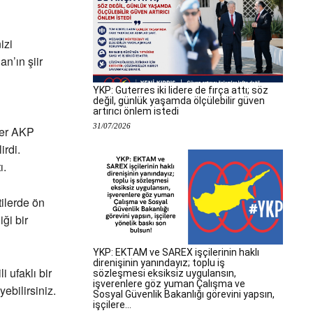
izi
n’ın şiir
YKP: Guterres iki lidere de fırça attı; söz
değil, günlük yaşamda ölçülebilir güven
artırıcı önlem istedi
31/07/2026
ler AKP
irdi.
ı.
ilerde ön
ği bir
YKP: EKTAM ve SAREX işçilerinin haklı
direnişinin yanındayız; toplu iş
 ufaklı bir
sözleşmesi eksiksiz uygulansın,
işverenlere göz yuman Çalışma ve
ebilirsiniz.
Sosyal Güvenlik Bakanlığı görevini yapsın,
işçilere...