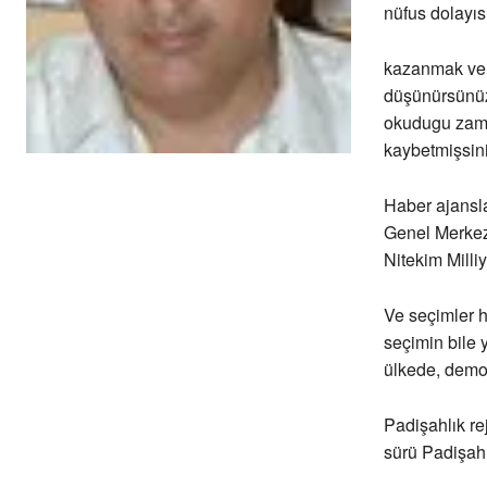
nüfus dolayısı
kazanmak ve k
düşünürsünüz 
okudugu zama
kaybetmişsini
Haber ajansla
Genel Merkezi
Nitekim Milliy
Ve seçimler 
seçimin bile 
ülkede, demo
Padişahlık rej
sürü Padişahl