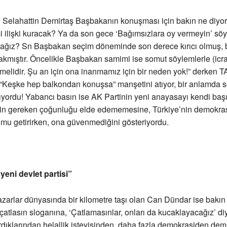
Selahattin Demirtaş Başbakanın konuşması için bakın ne diyor:
 mi ilişki kuracak? Ya da son gece ‘Bağımsızlara oy vermeyin’ sö
ağız? Sn Başbakan seçim döneminde son derece kırıcı olmuş, 
ırakmıştır. Öncelikle Başbakan samimi ise somut söylemlerle (icra
melidir. Şu an için ona inanmamız için bir neden yok!” derken
 “Keşke hep balkondan konuşsa” manşetini atıyor, bir anlamda 
yordu! Yabancı basın ise AK Partinin yeni anayasayı kendi baş
çin gereken çoğunluğu elde edememesine, Türkiye’nin demokras
umu getirirken, ona güvenmediğini gösteriyordu.
yeni devlet partisi”
azarlar dünyasında bir kilometre taşı olan Can Dündar ise bakın 
çatlasın sloganına, ‘Çatlamasınlar, onları da kucaklayacağız’ di
ırdıklarından helallik isteyişinden, daha fazla demokrasiden dem