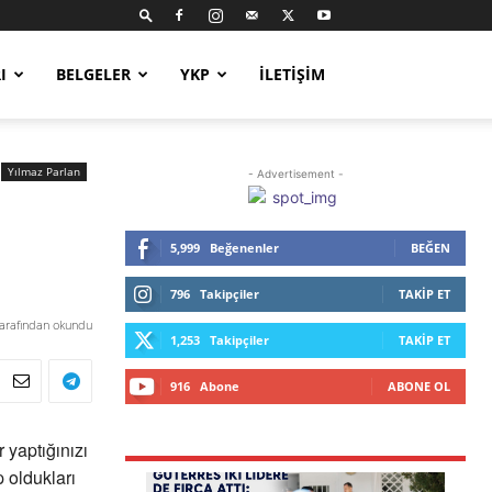
I
BELGELER
YKP
İLETIŞIM
Yılmaz Parlan
- Advertisement -
5,999
Beğenenler
BEĞEN
796
Takipçiler
TAKIP ET
tarafından okundu
1,253
Takipçiler
TAKIP ET
916
Abone
ABONE OL
 yaptığınızı
p oldukları