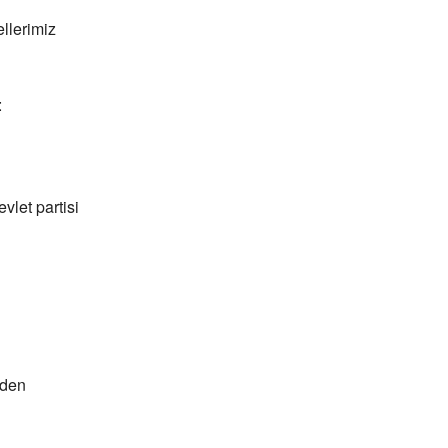
llerimiz
:
vlet partisi
eden