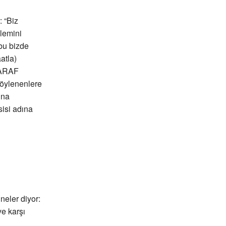
 “Biz
ylemini
bu bizde
atla)
 TARAF
söylenenlere
ına
isi adına
neler diyor:
ye karşı