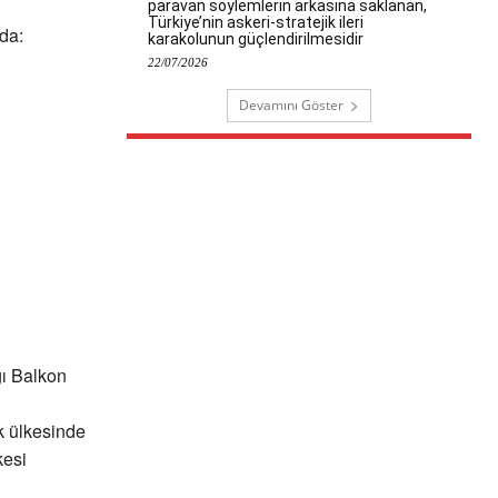
paravan söylemlerin arkasına saklanan,
Türkiye’nin askeri-stratejik ileri
da:
karakolunun güçlendirilmesidir
22/07/2026
Devamını Göster
ğı Balkon
k ülkesinde
kesi