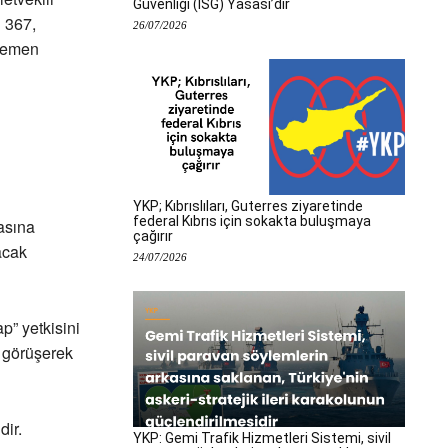
Güvenliği (İSG) Yasası’dır
n 367,
26/07/2026
 hemen
YKP; Kıbrıslıları, Guterres ziyaretinde
federal Kıbrıs için sokakta buluşmaya
asına
çağırır
acak
24/07/2026
p” yetkisini
e görüşerek
ir.
YKP: Gemi Trafik Hizmetleri Sistemi, sivil