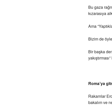
Bu gaza rağme
kızarasıya al
Ama “Yaptıkla
Bizim de öyl
Bir başka den
yakıştırması” 
Roma’ya git
Rakamlar Erd
bakalım ve ne