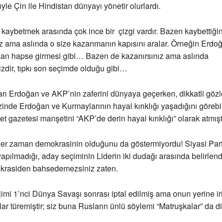
yle Çin ile Hindistan dünyayı yönetir olurlardı.
aybetmek arasında çok ince bir çizgi vardır. Bazen kaybettiğin
ama aslında o size kazanmanın kapısını aralar. Örneğin Erdoğa
n hapse girmesi gibi… Bazen de kazanırsınız ama aslında
zdir, tıpkı son seçimde olduğu gibi…
rı Erdoğan ve AKP’nin zaferini dünyaya geçerken, dikkatli göz
nde Erdoğan ve Kurmaylarının hayal kırıklığı yaşadığını görebil
et gazetesi manşetini “AKP’de derin hayal kırıklığı” olarak atmışt
her zaman demokrasinin olduğunu da göstermiyordu! Siyasi Part
yapılmadığı, aday seçiminin Liderin iki dudağı arasında belirlendi
krasiden bahsedemezsiniz zaten.
imi 1’nci Dünya Savaşı sonrası iptal edilmiş ama onun yerine irili
ar türemiştir; siz buna Rusların ünlü söylemi “Matruşkalar” da diy