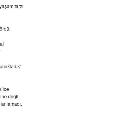
yaşam tarzı
ördü.
al
”
ucakladık”
zlice
ine değil,
ı anlamadı.