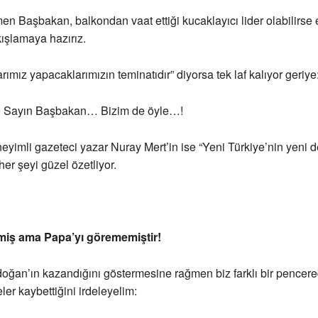
n Başbakan, balkondan vaat ettiği kucaklayıcı lider olabilirse e
kışlamaya hazırız.
rımız yapacaklarımızın teminatıdır” diyorsa tek laf kalıyor geriye
e Sayın Başbakan… Bizim de öyle…!
eyimli gazeteci yazar Nuray Mert’in ise “Yeni Türkiye’nin yeni de
her şeyi güzel özetliyor.
miş ama Papa’yı görememiştir!
oğan’ın kazandığını göstermesine rağmen biz farklı bir pencer
ler kaybettiğini irdeleyelim: