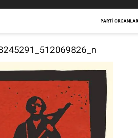
PARTI ORGANLAR
8245291_512069826_n