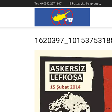
Tel:
+9 0392 2274 917
E-Posta:
ykp@ykp.org.cy
YKP
1620397_1015375318