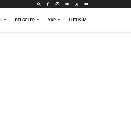
I
BELGELER
YKP
İLETIŞIM