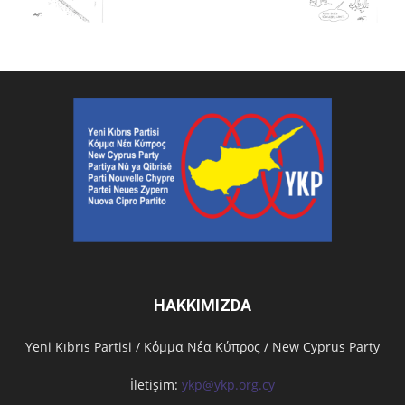
HAKKIMIZDA
Υeni Kıbrıs Partisi / Κόμμα Νέα Κύπρος / New Cyprus Party
İletişim:
ykp@ykp.org.cy