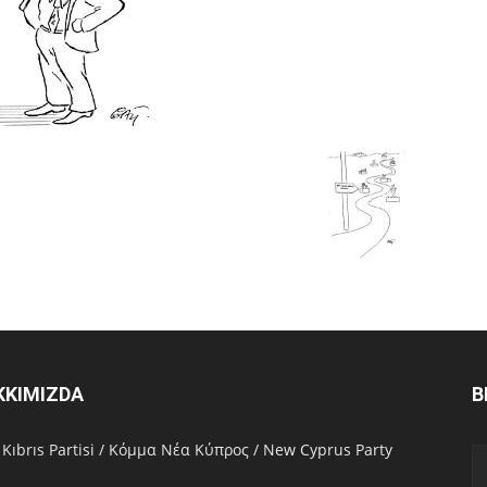
KKIMIZDA
B
 Kıbrıs Partisi / Κόμμα Νέα Κύπρος / New Cyprus Party