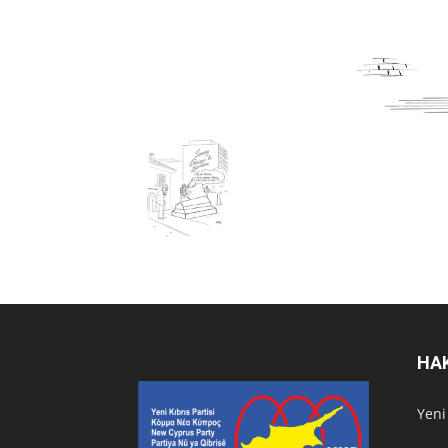
HA
Υeni