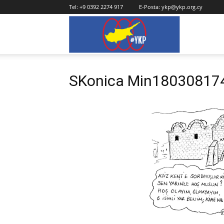
Tel:
+9 0392 2274 917
E-Posta:
ykp@ykp.org.cy
YKP
SKonica Min18030817