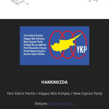
HAKKIMIZDA
Υeni Kıbrıs Partisi / Κόμμα Νέα Κύπρος / New Cyprus Party
İletişim:
ykp@ykp.org.cy