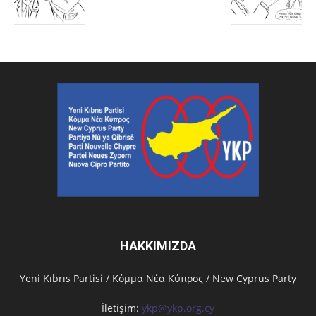
HAKKIMIZDA
Υeni Kıbrıs Partisi / Κόμμα Νέα Κύπρος / New Cyprus Party
İletişim:
ykp@ykp.org.cy