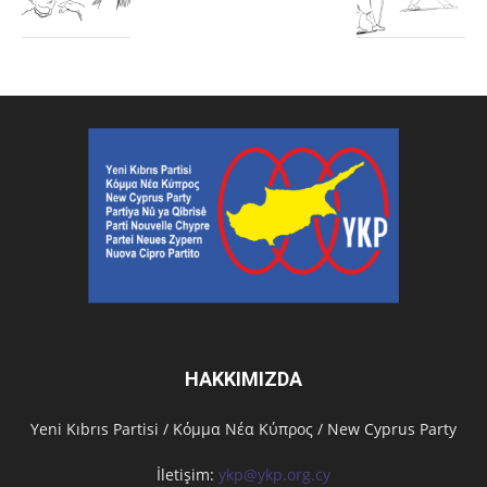
HAKKIMIZDA
Υeni Kıbrıs Partisi / Κόμμα Νέα Κύπρος / New Cyprus Party
İletişim:
ykp@ykp.org.cy