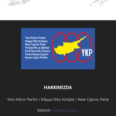
HAKKIMIZDA
Υeni Kıbrıs Partisi / Κόμμα Νέα Κύπρος / New Cyprus Party
İletişim:
ykp@ykp.org.cy