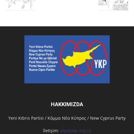
HAKKIMIZDA
Υeni Kıbrıs Partisi / Κόμμα Νέα Κύπρος / New Cyprus Party
İletişim:
ykp@ykp.org.cy