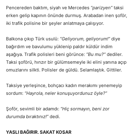
Pencereden baktım, siyah ve Mercedes
“parizyen”
taksi
erken gelip kapının önünde durmuş. Arabadan inen şoför,
iki trafik polisine bir şeyler anlatmaya çalışıyor.
Balkona çıkıp Türk usulü:
“Geliyorum, geliyorum!”
diye
bağırdım ve bavulumu yüklenip paldır küldür indim
aşağıya. Trafik polisleri beni görünce:
“Bu mu?”
dediler.
Taksi şoförü, hınzır bir gülümsemeyle iki elini yanına açıp
omuzlarını silkti. Polisler de güldü. Selamlaştık. Gittiler.
Taksiye yerleşince, bohçacı kadın merakımı yenemeyip
sordum:
“Hayrola, neler konuşuyordunuz öyle?”
Şoför, sevimli bir adamdı:
“Hiç sormayın, beni zor
durumda bıraktınız!”
dedi.
YAŞLI BAĞIRIR, SAKAT KOŞAR