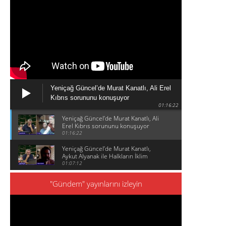
Yeniçağ Güncel’de Murat Kanatlı, Ali Erel
Kıbrıs sorununu konuşuyor
01:16:22
Yeniçağ Güncel’de Murat Kanatlı, Ali
Erel Kıbrıs sorununu konuşuyor
01:16:22
Yeniçağ Güncel’de Murat Kanatlı,
Aykut Alyanak ile Halkların İklim
Zirvesini konuşuyor
01:07:12
"Gündem" yayınlarını izleyin