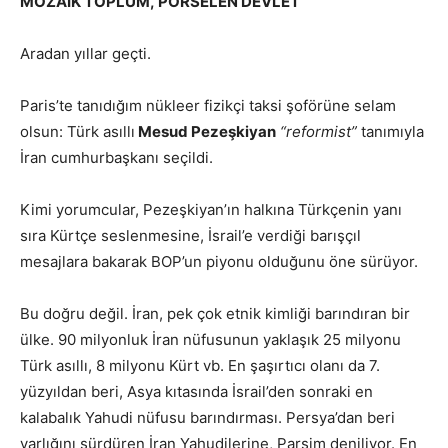
MOZAİK TOPLUM, PORSELEN DEVLET
Aradan yıllar geçti.
Paris’te tanıdığım nükleer fizikçi taksi şoförüne selam
olsun: Türk asıllı
Mesud Pezeşkiyan
“reformist”
tanımıyla
İran cumhurbaşkanı seçildi.
Kimi yorumcular, Pezeşkiyan’ın halkına Türkçenin yanı
sıra Kürtçe seslenmesine, İsrail’e verdiği barışçıl
mesajlara bakarak BOP’un piyonu olduğunu öne sürüyor.
Bu doğru değil. İran, pek çok etnik kimliği barındıran bir
ülke. 90 milyonluk İran nüfusunun yaklaşık 25 milyonu
Türk asıllı, 8 milyonu Kürt vb. En şaşırtıcı olanı da 7.
yüzyıldan beri, Asya kıtasında İsrail’den sonraki en
kalabalık Yahudi nüfusu barındırması. Persya’dan beri
varlığını sürdüren İran Yahudilerine, Parsim deniliyor. En