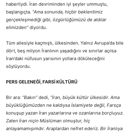
haberliydi. İran devriminden iyi şeyler ummuştu,
başlangıçta.
“Ama sonunda, hiçbir beklentimiz
gerçekleşmediği gibi, özgürlüğümüzü de aldılar
elimizden”
diyordu.
Tüm ailesiyle kaçmıştı, ülkesinden. Yalnız Avrupa’da bile
dört, beş milyon İranlının yaşadığını ve sınırlar açılsa
İran’daki nüfusun yarısının yollara döküleceğini
söylüyordu.
PERS GELENEĞİ, FARSİ KÜLTÜRÜ
Bir ara:
“Bakın”
dedi,
“İran, büyük kültür ülkesidir. Ama
büyüklüğümüzden ne kaldıysa İslamiyete değil, Farsça
konuşup yazan İran yazarlarına ve ozanlarına borçluyuz.
Zaten İran niçin Müslüman olmuştur, hiç
anlayamamışımdır. Araplardan nefret ederiz. Bir İranlıya