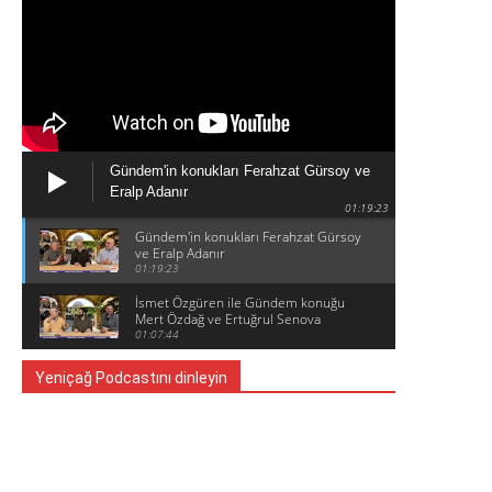
Gündem'in konukları Ferahzat Gürsoy ve
Eralp Adanır
01:19:23
Gündem'in konukları Ferahzat Gürsoy
ve Eralp Adanır
01:19:23
İsmet Özgüren ile Gündem konuğu
Mert Özdağ ve Ertuğrul Senova
01:07:44
Yeniçağ Podcastını dinleyin