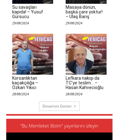
Su savaşları
Masaya dönün,
kapıda! – Yusuf
başka çare yoktur!
Gürsucu
– Ulaş Barış
29/08/2024
29/08/2024
Korsanlıktan
Lefkara nakışı da
kaçakçılığa –
TC’ye teslim… –
Özkan Yıkıcı
Hasan Kahvecioğlu
28/08/2024
28/08/2024
Devamını Göster
"Bu Memleket Bizim" yayınlarını izleyin