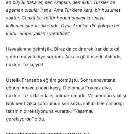
en büyük hakaret, sen Arapsın, demektir. Türkler de
egemen oldular İran’a. Ama Türklere karşı bir husumet
yoktur. Çünkü bir kültür hegemonyası kurmaya
kalkmamışlardır ülkemde. Oysa Araplar, din yoluyla bir
kültür emperyalizmi yarattılar.”
Havaalanına gelmiştik. Biraz da çekinerek İran’da taksi
şoförü müydü diye sordum. Acı acı gülümsedi. Aslında,
nükleer fizikçiydi!
Üstelik Fransa’da eğitim görmüştü. Sonra anavatana
dönüş. Anavatandan kaçış. Diploması Fransız diye,
nükleer fizik dalında iş bulmak umudu. Ve umudun yıkılışı.
Nükleer fizikçi şoförümün son sözü, sahibi bile olmadığı
taksinin direksiyonuna vurarak:
“Yaşamak
gerekiyordu”
oldu.