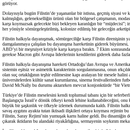
görüyor.
Dolayısıyla bugün Filistin’de yaşananlar bir istisna, geçmiş siyasi ve k
kalmışlığın, gelenekselliğin ürünü olan bir bölgesel çatışmanın, moda
karşı koymazsak gelecekte bizi bekleyen karanlığın bir “müjdecisi”; 
her yönüyle sömürgeleştirilmiş, kolonize edilmiş bir geleceğin arketipi
Filistin halkıyla dayanışmak, sömürgeciliğe karşı Filistin direnişinin
damgalanmaya çalışılan bu dayanışma hareketinin giderek büyümesi, ra
ABD’yi bir meşruiyet kriziyle karşı karşıya bıraktı. 7 Ekim sonrasınd
gerekse Macron gibi Avrupa liderlerinin kendilerini giderek daha fa
Filistin halkıyla dayanışma hareketi Ortadoğu’dan Avrupa ve Amerika’ya
sistemin eşitsiz ve asimetrik karakterinin sorgulanmasına, onun ırkçı
olan suç ortaklığının teşhir edilmesine kapı aralayan bir mesele halini
üniversitelerden kültür sanat kurumlarına, sinema festivallerinden fut
David McNally bu durumu aktarırken mevcut konjonktürde “bir Viet
Türkiye’de Filistin meselesini kendi toplumsal tabanı için bir seferber
Başlangıçta İsrail’e dönük öfkeyi kendi lehine kullanabileceğini, onu 
büyük bir şaşkınlık ve öfkeyle izlemek durumunda kaldı. Filistin halkıy
savaş aygıtını ayakta tutan iktisadi ilişkileri ortaya koyması rejimin 
Filistin, Saray Rejimi’nin yumuşak karnı haline geldi. Bu dinamiğin de
çıkarak iktidarın bu alandaki riyakârlığına, sermayenin soykırım mekani