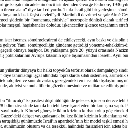
sömürge karşıtı mücadelenin öncü isimlerinden George Padmore, 1936 yıl
n üreme alanı” diye tarif ediyordu. Tıpkı İsrail gibi bir yerleşimci sömür
dünyanın klasik faşist devleti”ydi. Martinikli devrimci ve şair Aimé Cés
eci şiddetin bir “bumerang etkisiyle” metropole dönüşü olarak tarif e
olar meşgul, hapishaneler doludur, işkenceciler işkence tezgahının etra
 ister istemez sömürgeleştireni de etkileyeceği, aynı baskı ve disiplin 
a geliyor. Yani, sömürgeciliğin gündeme getirdiği yönetme-tahakküm-di
geçerli olmaya başlıyor. Bu yaklaşıma göre 20. yüzyıl ortasında Nazizm
hiş politikalarının Avrupa kıtasının içine taşınmasından ibaretti. Aynı b
.
uzun yıllardır dünyaya bir halkı topyekûn terörist olarak damgalayıp sind
diye tanımladığı işgal altındaki topraklarda silah sistemleri, asimetrik 
eknolojileri ve sınır duvarları, gezegendeki en insanlık dışılaştırılmış n
nde, aktivist ve muhaliflerin gözetlenmesinde ve militarize edilmiş polis
u “ihracatçı” kapasitesi düşünüldüğünde gelecek için son derece tehlike
klim zirvesinde tam da bu tehlikeye işaret eden bir konuşma yaptı. Pet
sı” sayılmalıydı. Küresel güneyde iklim krizinin kurbanı olup göç etme
, Gazze’deki dehşet yaygınlaşarak bu kez iklim krizinin kurbanlarına yön
 tartışıldığı günümüzde İsrail’in apartheid’ının bir model teşkil etmesi hi
, günümüzün oluşum ya da teşekkül halindeki faşizmleri için adeta bir s