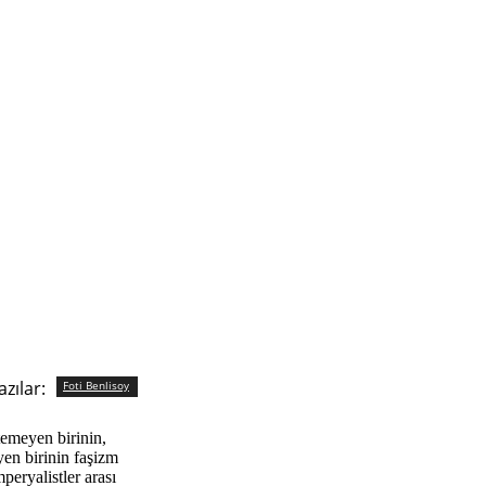
azılar:
Foti Benlisoy
temeyen birinin,
en birinin faşizm
peryalistler arası