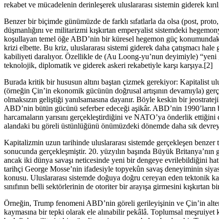
rekabet ve mücadelenin derinleşerek uluslararası sistemin giderek kırılg
Benzer bir biçimde günümüzde de farklı sıfatlarla da olsa (post, proto,
düşmanlığını ve militarizmi kışkırtan emperyalist sistemdeki hegemo
koşullayan temel öğe ABD’nin bir küresel hegemon güç konumundaki 
krizi elbette. Bu kriz, uluslararası sistemi giderek daha çatışmacı hal
kabiliyeti daralıyor. Özellikle de (Au Loong-yu’nun deyimiyle) “yeni
teknolojik, diplomatik ve giderek askeri rekabetiyle karşı karşıya.[2]
Burada kritik bir hususun altını baştan çizmek gerekiyor: Kapitalist ulu
(örneğin Çin’in ekonomik gücünün doğrusal artışının devamıyla) gerçe
olmaksızın geliştiği yanılsamasına dayanır. Böyle keskin bir jeostrate
ABD’nin bütün gücünü seferber edeceği aşikâr. ABD’nin 1990’ların ba
harcamaların yarısını gerçekleştirdiğini ve NATO’ya önderlik ettiğin
alandaki bu göreli üstünlüğünü önümüzdeki dönemde daha sık devrey
Kapitalizmin uzun tarihinde uluslararası sistemde gerçekleşen benzer t
sonucunda gerçekleşmiştir. 20. yüzyılın başında Büyük Britanya’nın ger
ancak iki dünya savaşı neticesinde yeni bir dengeye evrilebildiğini hat
tarihçi George Mosse’nin ifadesiyle topyekûn savaş deneyiminin siyasa
konusu. Uluslararası sistemde doğuya doğru cereyan eden tektonik kay
sınıfının belli sektörlerinin de otoriter bir arayışa girmesini kışkırtan bi
Örneğin, Trump fenomeni ABD’nin göreli gerileyişinin ve Çin’in alte
kaymasına bir tepki olarak ele alınabilir pekâlâ. Toplumsal meşruiyet