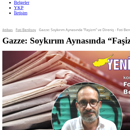
Belgeler
YKP
İletişim
iktibas
Foti Benlisoy
Gazze: Soykırım Aynasında “Faşizm” ve Direniş - Foti Ben
Gazze: Soykırım Aynasında “Faşiz