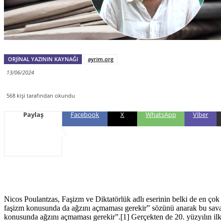
ORJINAL YAZININ KAYNAĞI
ayrim.org
13/06/2024
568
kişi tarafından okundu
Paylaş
Facebook
X
WhatsApp
Viber
Nicos Poulantzas, Faşizm ve Diktatörlük adlı eserinin belki de en çok
faşizm konusunda da ağzını açmaması gerekir” sözünü anarak bu sava 
konusunda ağzını açmaması gerekir”.[1] Gerçekten de 20. yüzyılın ilk