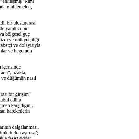
 “ehlileşmiş” kimi
rada muhtemelen,
il bir uluslararası
e yanıltıcı bir
eya bölgesel güç
izm ve milliyetçiliği
abetçi ve dolayısıyla
monlar ve hegemon
 içerisinde
rada”, uzakta,
ri ve düğümün nasıl
rası bir girişim”
kabul edilip
çmen karşıtlığını,
izan hareketlerin
arının dalgalanması,
imlerinden aşırı sağ
le faşist şiddet