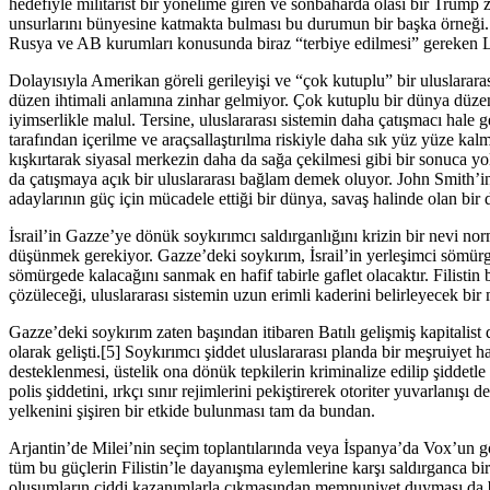
hedefiyle militarist bir yönelime giren ve sonbaharda olası bir Trump 
unsurlarını bünyesine katmakta bulması bu durumun bir başka örneği.
Rusya ve AB kurumları konusunda biraz “terbiye edilmesi” gereken L
Dolayısıyla Amerikan göreli gerileyişi ve “çok kutuplu” bir uluslararas
düzen ihtimali anlamına zinhar gelmiyor. Çok kutuplu bir dünya düzeni
iyimserlikle malul. Tersine, uluslararası sistemin daha çatışmacı hal
tarafından içerilme ve araçsallaştırılma riskiyle daha sık yüz yüze kal
kışkırtarak siyasal merkezin daha da sağa çekilmesi gibi bir sonuca yo
da çatışmaya açık bir uluslararası bağlam demek oluyor. John Smith’i
adaylarının güç için mücadele ettiği bir dünya, savaş halinde olan bi
İsrail’in Gazze’ye dönük soykırımcı saldırganlığını krizin bir nevi nor
düşünmek gerekiyor. Gazze’deki soykırım, İsrail’in yerleşimci sömürge
sömürgede kalacağını sanmak en hafif tabirle gaflet olacaktır. Filist
çözüleceği, uluslararası sistemin uzun erimli kaderini belirleyecek bir
Gazze’deki soykırım zaten başından itibaren Batılı gelişmiş kapitalist de
olarak gelişti.[5] Soykırımcı şiddet uluslararası planda bir meşruiyet h
desteklenmesi, üstelik ona dönük tepkilerin kriminalize edilip şiddetle
polis şiddetini, ırkçı sınır rejimlerini pekiştirerek otoriter yuvarlanış
yelkenini şişiren bir etkide bulunması tam da bundan.
Arjantin’de Milei’nin seçim toplantılarında veya İspanya’da Vox’un gös
tüm bu güçlerin Filistin’le dayanışma eylemlerine karşı saldırganca bi
oluşumların ciddi kazanımlarla çıkmasından memnuniyet duyması da bu 