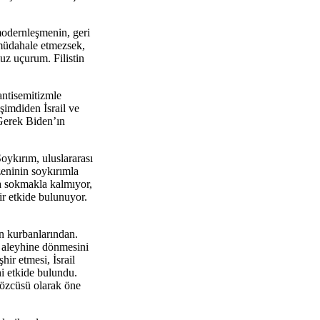
 modernleşmenin, geri
 müdahale etmezsek,
uz uçurum. Filistin
antisemitizmle
şimdiden İsrail ve
 Gerek Biden’ın
oykırım, uluslararası
zeninin soykırımla
ma sokmakla kalmıyor,
ir etkide bulunuyor.
in kurbanlarından.
i aleyhine dönmesini
hir etmesi, İsrail
hi etkide bulundu.
 sözcüsü olarak öne