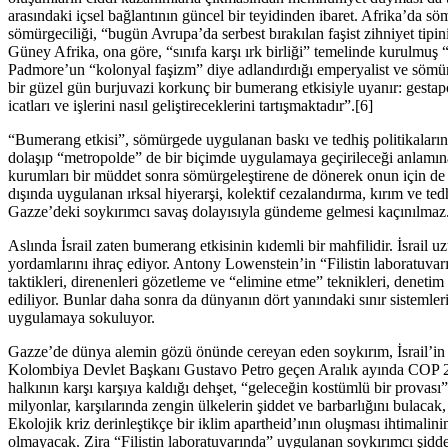
arasındaki içsel bağlantının güncel bir teyidinden ibaret. Afrika’da 
sömürgeciliği, “bugün Avrupa’da serbest bırakılan faşist zihniyet tipini
Güney Afrika, ona göre, “sınıfa karşı ırk birliği” temelinde kurulmuş “
Padmore’un “kolonyal faşizm” diye adlandırdığı emperyalist ve sömürg
bir güzel gün burjuvazi korkunç bir bumerang etkisiyle uyanır: gestap
icatları ve işlerini nasıl geliştireceklerini tartışmaktadır”.[6]
“Bumerang etkisi”, sömürgede uygulanan baskı ve tedhiş politikalarının
dolaşıp “metropolde” de bir biçimde uygulamaya geçirileceği anlamın
kurumları bir müddet sonra sömürgeleştirene de dönerek onun için de 
dışında uygulanan ırksal hiyerarşi, kolektif cezalandırma, kırım ve ted
Gazze’deki soykırımcı savaş dolayısıyla gündeme gelmesi kaçınılmaz
Aslında İsrail zaten bumerang etkisinin kıdemli bir mahfilidir. İsrail 
yordamlarını ihraç ediyor. Antony Lowenstein’in “Filistin laboratuvarı” 
taktikleri, direnenleri gözetleme ve “elimine etme” teknikleri, denetim t
ediliyor. Bunlar daha sonra da dünyanın dört yanındaki sınır sistemleri
uygulamaya sokuluyor.
Gazze’de dünya alemin gözü önünde cereyan eden soykırım, İsrail’in b
Kolombiya Devlet Başkanı Gustavo Petro geçen Aralık ayında COP 28 i
halkının karşı karşıya kaldığı dehşet, “geleceğin kostümlü bir prova
milyonlar, karşılarında zengin ülkelerin şiddet ve barbarlığını bulacak
Ekolojik kriz derinleştikçe bir iklim apartheid’ının oluşması ihtimalinin
olmayacak. Zira “Filistin laboratuvarında” uygulanan soykırımcı şiddet