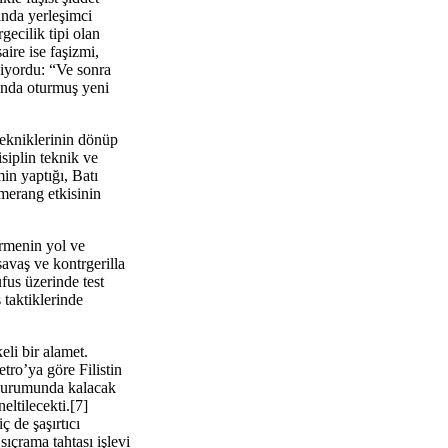
ında yerleşimci
gecilik tipi olan
aire ise faşizmi,
diyordu: “Ve sonra
fında oturmuş yeni
tekniklerinin dönüp
siplin teknik ve
in yaptığı, Batı
umerang etkisinin
irmenin yol ve
savaş ve kontrgerilla
üfus üzerinde test
 taktiklerinde
li bir alamet.
ro’ya göre Filistin
k durumunda kalacak
eltilecekti.[7]
ç de şaşırtıcı
ıçrama tahtası işlevi