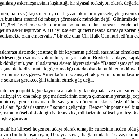
anlaşıp askerileşmesinin kışkırttığı bir siyasal reaksiyon olarak değerlend
 neo, para vs.) faşizmlerin ya da faşizan akımların yükselişiyle şoveniz
nya bunalımı arasındaki rabıtayı görmemek mümkün değil. Günümüzde ulus
“göreli” gerileme ve bu durumun sonucunda uluslararası sistemde be
e getirip askerileştiriyor. ABD “yükselen” güçleri hesaba katmaya zorlanı
 gelişmekte olan emperyalist” bir güç olan Çin Halk Cumhuriyeti’nin ek
slararası sistemde jeostratejik bir kaymanın şiddetli sarsıntılar olmaksız
kleşeceğini sanmak vahim bir yanlış olacaktır. Böyle bir anlayış, kapi
jik dönüşümü, yani uluslararası sistem hiyerarşisinde “Batısızlaşmayı” e
şındaki kadir-i mutlak güç olmadığı ortada olsa da bu ülkenin dünyad
i de unutmamak gerek. Amerika’nın potansiyel rakiplerinin önünü kesmek
e sokması gerekeceğini tahmin etmek güç değil.
ipte her jeopolitik güç kayması ancak büyük çatışmalar ve uzun süren şid
ileyişi ve ona rakip güç merkezlerinin ortaya çıkmasının yarattığı jeopol
ırlatmaya gerek olmamalı. İki savaş arası dönemin “klasik faşizmi” bu sa
l alanı “gaddarlaştırması” sonucu gelişmişti. Benzer bir potansiyel bug
manın müsebbibi olduğu istikrarsızlık, militarizmin yükselişini teşvik
r işlev görüyor.
rnatif bir küresel hegemon adayı olarak temayüz etmesinin neden olduğ
 krizini bir türlü aşamayan, Ukrayna savaşı bağlamında bir “savaş ekon