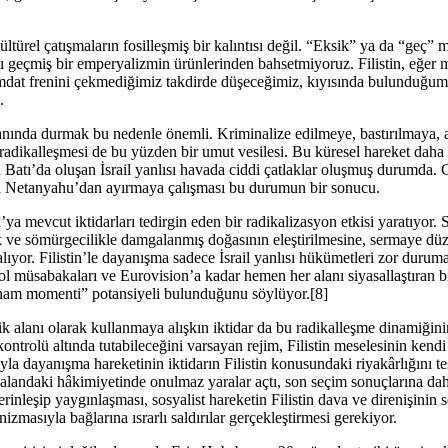
ültürel çatışmaların fosilleşmiş bir kalıntısı değil. “Eksik” ya da “geç”
sı geçmiş bir emperyalizmin ürünlerinden bahsetmiyoruz. Filistin, eğer
imdat frenini çekmediğimiz takdirde düşeceğimiz, kıyısında bulunduğum
.
 yanında durmak bu nedenle önemli. Kriminalize edilmeye, bastırılmaya, 
dikalleşmesi de bu yüzden bir umut vesilesi. Bu küresel hareket daha 
a Batı’da oluşan İsrail yanlısı havada ciddi çatlaklar oluşmuş durumda.
zla Netanyahu’dan ayırmaya çalışması bu durumun bir sonucu.
 mevcut iktidarları tedirgin eden bir radikalizasyon etkisi yaratıyor. S
lık ve sömürgecilikle damgalanmış doğasının eleştirilmesine, sermaye dü
 alıyor. Filistin’le dayanışma sadece İsrail yanlısı hükümetleri zor duru
bol müsabakaları ve Eurovision’a kadar hemen her alanı siyasallaştıran b
nam momenti” potansiyeli bulunduğunu söylüyor.[8]
lik alanı olarak kullanmaya alışkın iktidar da bu radikalleşme dinamiğin
kontrolü altında tutabileceğini varsayan rejim, Filistin meselesinin kend
la dayanışma hareketinin iktidarın Filistin konusundaki riyakârlığını teş
bu alandaki hâkimiyetinde onulmaz yaralar açtı, son seçim sonuçlarına da
rinleşip yaygınlaşması, sosyalist hareketin Filistin dava ve direnişinin
zmasıyla bağlarına ısrarlı saldırılar gerçekleştirmesi gerekiyor.