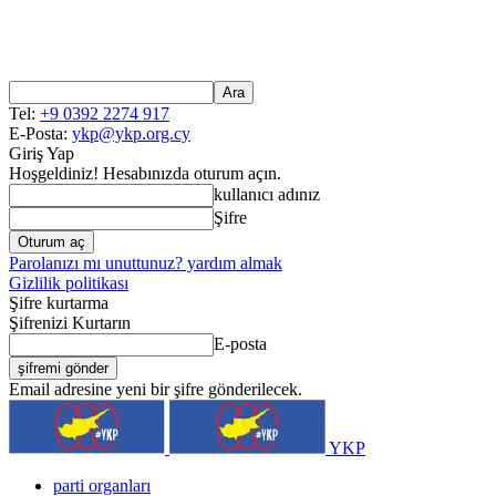
Tel:
+9 0392 2274 917
E-Posta:
ykp@ykp.org.cy
Giriş Yap
Hoşgeldiniz! Hesabınızda oturum açın.
kullanıcı adınız
Şifre
Parolanızı mı unuttunuz? yardım almak
Gizlilik politikası
Şifre kurtarma
Şifrenizi Kurtarın
E-posta
Email adresine yeni bir şifre gönderilecek.
YKP
parti organları