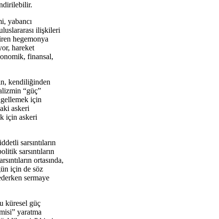
irilebilir.
mi, yabancı
lararası ilişkileri
liren hegemonya
yor, hareket
onomik, finansal,
ın, kendiliğinden
talizmin “güç”
ngellemek için
aki askeri
 için askeri
detli sarsıntıların
itik sarsıntıların
rsıntıların ortasında,
ün için de söz
 ederken sermaye
u küresel güç
omisi” yaratma