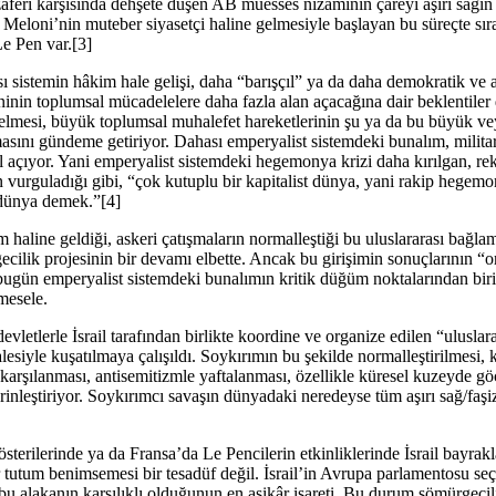
zaferi karşısında dehşete düşen AB müesses nizamının çareyi aşırı sağın
 Meloni’nin muteber siyasetçi haline gelmesiyle başlayan bu süreçte sı
e Pen var.[3]
ı sistemin hâkim hale gelişi, daha “barışçıl” ya da daha demokratik ve ad
nin toplumsal mücadelelere daha fazla alan açacağına dair beklentiler d
e gelmesi, büyük toplumsal muhalefet hareketlerinin şu ya da bu büyük v
masını gündeme getiriyor. Dahası emperyalist sistemdeki bunalım, militar
l açıyor. Yani emperyalist sistemdeki hegemonya krizi daha kırılgan, rek
n vurguladığı gibi, “çok kutuplu bir kapitalist dünya, yani rakip hege
r dünya demek.”[4]
m haline geldiği, askeri çatışmaların normalleştiği bu uluslararası bağlam
cilik projesinin bir devamı elbette. Ancak bu girişimin sonuçlarının “o
in bugün emperyalist sistemdeki bunalımın kritik düğüm noktalarından bi
 mesele.
vletlerle İsrail tarafından birlikte koordine ve organize edilen “uluslara
alesiyle kuşatılmaya çalışıldı. Soykırımın bu şekilde normalleştirilmesi, 
 karşılanması, antisemitizmle yaftalanması, özellikle küresel kuzeyde gö
ı derinleştiriyor. Soykırımcı savaşın dünyadaki neredeyse tüm aşırı sağ/faş
terilerinde ya da Fransa’da Le Pencilerin etkinliklerinde İsrail bayrakl
r tutum benimsemesi bir tesadüf değil. İsrail’in Avrupa parlamentosu seç
alakanın karşılıklı olduğunun en aşikâr işareti. Bu durum sömürgecilik