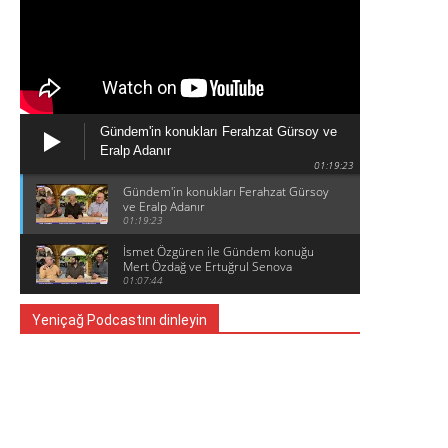
Gündem'in konukları Ferahzat Gürsoy ve
Eralp Adanır
01:19:23
Gündem'in konukları Ferahzat Gürsoy
ve Eralp Adanır
01:19:23
İsmet Özgüren ile Gündem konuğu
Mert Özdağ ve Ertuğrul Senova
01:07:44
Yeniçağ Podcastını dinleyin