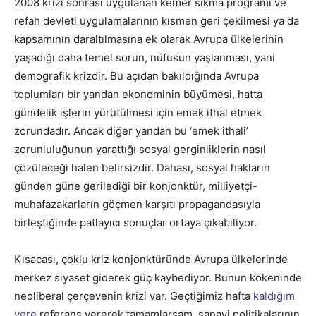
2008 krizi sonrası uygulanan kemer sıkma programı ve
refah devleti uygulamalarının kısmen geri çekilmesi ya da
kapsamının daraltılmasına ek olarak Avrupa ülkelerinin
yaşadığı daha temel sorun, nüfusun yaşlanması, yani
demografik krizdir. Bu açıdan bakıldığında Avrupa
toplumları bir yandan ekonominin büyümesi, hatta
gündelik işlerin yürütülmesi için emek ithal etmek
zorundadır. Ancak diğer yandan bu ‘emek ithali’
zorunluluğunun yarattığı sosyal gerginliklerin nasıl
çözüleceği halen belirsizdir. Dahası, sosyal hakların
günden güne gerilediği bir konjonktür, milliyetçi-
muhafazakarların göçmen karşıtı propagandasıyla
birleştiğinde patlayıcı sonuçlar ortaya çıkabiliyor.
Kısacası, çoklu kriz konjonktüründe Avrupa ülkelerinde
merkez siyaset giderek güç kaybediyor. Bunun kökeninde
neoliberal çerçevenin krizi var. Geçtiğimiz hafta
kaldığım
yere
referans vererek tamamlarsam, sanayi politikalarının