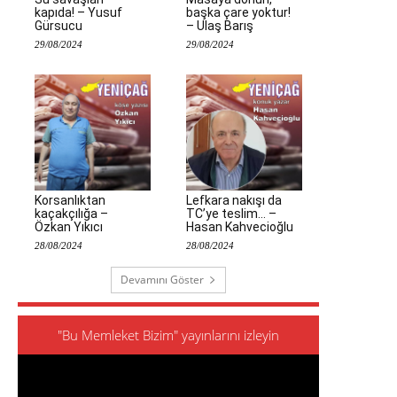
kapıda! – Yusuf
başka çare yoktur!
Gürsucu
– Ulaş Barış
29/08/2024
29/08/2024
Korsanlıktan
Lefkara nakışı da
kaçakçılığa –
TC’ye teslim… –
Özkan Yıkıcı
Hasan Kahvecioğlu
28/08/2024
28/08/2024
Devamını Göster
"Bu Memleket Bizim" yayınlarını izleyin