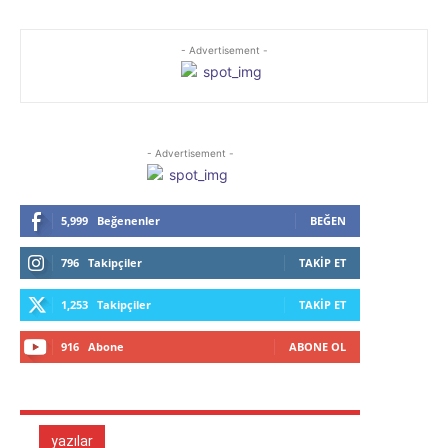
- Advertisement -
- Advertisement -
5,999
Beğenenler
BEĞEN
796
Takipçiler
TAKIP ET
1,253
Takipçiler
TAKIP ET
916
Abone
ABONE OL
yazılar