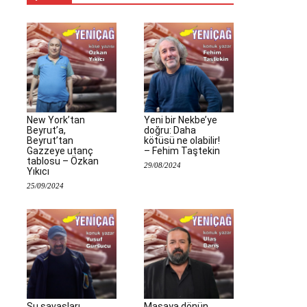
New York’tan
Yeni bir Nekbe’ye
Beyrut’a,
doğru: Daha
Beyrut’tan
kötüsü ne olabilir!
Gazzeye utanç
– Fehim Taştekin
tablosu – Özkan
29/08/2024
Yıkıcı
25/09/2024
Su savaşları
Masaya dönün,