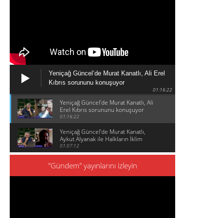
Yeniçağ Güncel’de Murat Kanatlı, Ali Erel
Kıbrıs sorununu konuşuyor
01:16:22
Yeniçağ Güncel’de Murat Kanatlı, Ali
Erel Kıbrıs sorununu konuşuyor
01:16:22
Yeniçağ Güncel’de Murat Kanatlı,
Aykut Alyanak ile Halkların İklim
Zirvesini konuşuyor
01:07:12
"Gündem" yayınlarını izleyin