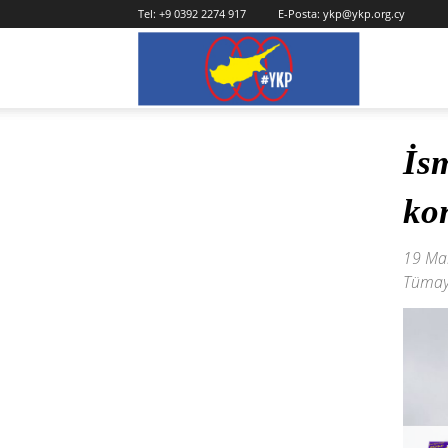
Tel:
+9 0392 2274 917
E-Posta:
ykp@ykp.org.cy
YKP
İs
ko
19 Mar
Tümay