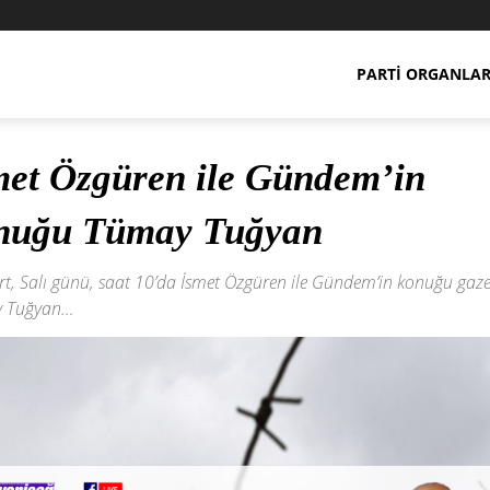
PARTI ORGANLAR
met Özgüren ile Gündem’in
nuğu Tümay Tuğyan
t, Salı günü, saat 10’da İsmet Özgüren ile Gündem’in konuğu gaze
 Tuğyan…