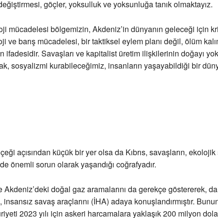
 değiştirmesi, göçler, yoksulluk ve yoksunluğa tanık olmaktayız.
oji mücadelesi bölgemizin, Akdeniz’in dünyanın geleceği için kr
oji ve barış mücadelesi, bir taktiksel eylem planı değil, ölüm kal
ifadesidir. Savaşları ve kapitalist üretim ilişkilerinin doğayı yo
, sosyalizmi kurabileceğimiz, insanların yaşayabildiği bir dün
eği açısından küçük bir yer olsa da Kıbrıs, savaşların, ekolojik 
de önemli sorun olarak yaşandığı coğrafyadır.
Akdeniz’deki doğal gaz aramalarını da gerekçe göstererek, da
, insansız savaş araçlarını (İHA) adaya konuşlandırmıştır. Bunu
iyeti 2023 yılı için askeri harcamalara yaklaşık 200 milyon dola