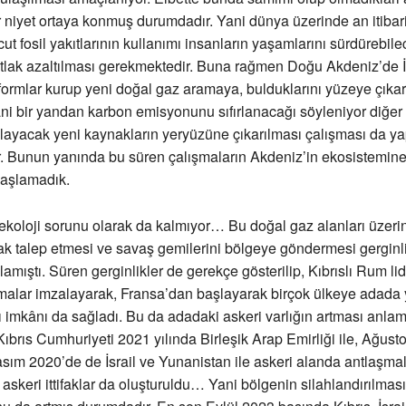
 niyet ortaya konmuş durumdadır. Yani dünya üzerinde an itibar
t fosil yakıtlarının kullanımı insanların yaşamlarını sürdürebilec
tlak azaltılması gerekmektedir. Buna rağmen Doğu Akdeniz’de İs
tformlar kurup yeni doğal gaz aramaya, bulduklarını yüzeye çık
ani bir yandan karbon emisyonunu sıfırlanacağı söyleniyor diğe
layacak yeni kaynakların yeryüzüne çıkarılması çalışması da y
 Bunun yanında bu süren çalışmaların Akdeniz’in ekosistemine 
aşlamadık.
ekoloji sorunu olarak da kalmıyor… Bu doğal gaz alanları üzeri
ak talep etmesi ve savaş gemilerini bölgeye göndermesi gerginl
amıştı. Süren gerginlikler de gerekçe gösterilip, Kıbrıslı Rum lid
malar imzalayarak, Fransa’dan başlayarak birçok ülkeye adada y
imkânı da sağladı. Bu da adadaki askeri varlığın artması anla
Kıbrıs Cumhuriyeti 2021 yılında Birleşik Arap Emirliği ile, Ağus
asım 2020’de de İsrail ve Yunanistan ile askeri alanda antlaşmal
askeri ittifaklar da oluşturuldu… Yani bölgenin silahlandırılması