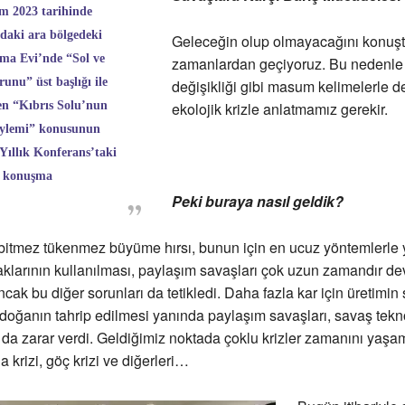
m 2023 tarihinde
daki ara bölgedeki
Geleceğin olup olmayacağını konu
ma Evi’nde “Sol ve
zamanlardan geçiyoruz. Bu nedenle 
runu” üst başlığı ile
değişikliği gibi masum kelimelerle d
en “Kıbrıs Solu’nun
ekolojik krizle anlatmamız gerekir.
ylemi” konusunun
. Yıllık Konferans’taki
konuşma
Peki buraya nasıl geldik?
bitmez tükenmez büyüme hırsı, bunun için en ucuz yöntemlerle y
klarının kullanılması, paylaşım savaşları çok uzun zamandır d
cak bu diğer sorunları da tetikledi. Daha fazla kar için üretimin 
a doğanın tahrip edilmesi yanında paylaşım savaşları, savaş tekno
a zarar verdi. Geldiğimiz noktada çoklu krizler zamanını yaşa
da krizi, göç krizi ve diğerleri…