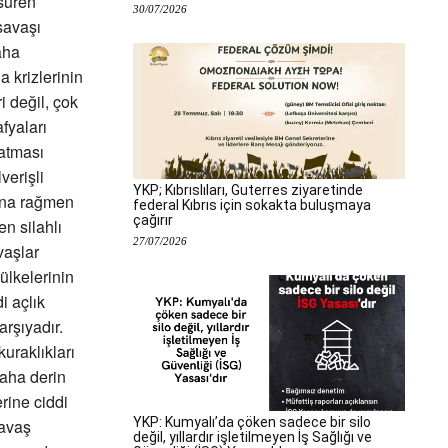
 süren
30/07/2026
savaşı
aha
a krizlerinin
i değil, çok
fyaları
latması
verişli
YKP; Kıbrıslıları, Guterres ziyaretinde
ına rağmen
federal Kıbrıs için sokakta buluşmaya
çağırır
en silahlı
27/07/2026
vaşlar
ülkelerinin
i açlık
karşıyadır.
kuraklıkları
daha derin
rine ciddi
YKP: Kumyalı’da çöken sadece bir silo
savaş
değil, yıllardır işletilmeyen İş Sağlığı ve