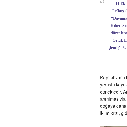
14 Eki
Lefkoşa’
“Dayanış
Kıbrıs So
düzenlen
Ortak E
işlendiği 5
Kapitalizmin 
yerüstü kayna
etmektedir. An
artırılmasıyl
doğaya daha d
İklim krizi, gı