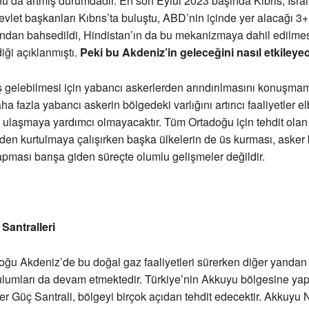
nu da artmış durumdadır. En son Eylül 2023 başında Kıbrıs, İsrai
vlet başkanları Kıbrıs’ta buluştu, ABD’nin içinde yer alacağı 3
dan bahsedildi, Hindistan’ın da bu mekanizmaya dahil edilmes
iği açıklanmıştı.
Peki bu Akdeniz’in geleceğini nasıl etkileye
 gelebilmesi için yabancı askerlerden arındırılmasını konuşma
a fazla yabancı askerin bölgedeki varlığını artırıcı faaliyetler el
ulaşmaya yardımcı olmayacaktır. Tüm Ortadoğu için tehdit olan 
inden kurtulmaya çalışırken başka ülkelerin de üs kurması, aske
pması barışa giden süreçte olumlu gelişmeler değildir.
Santralleri
ğu Akdeniz’de bu doğal gaz faaliyetleri sürerken diğer yandan
ulumları da devam etmektedir. Türkiye’nin Akkuyu bölgesine yap
er Güç Santrali, bölgeyi birçok açıdan tehdit edecektir. Akkuyu 