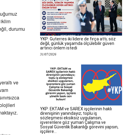
ştuğumuz
iklim
eğil, durumu
YKP: Guterres iki lidere de fırça attı; söz
değil, günlük yaşamda ölçülebilir güven
artırıcı önlem istedi
31/07/2026
eraltı ve
evam
sınırsızca
lojileri
YKP: EKTAM ve SAREX işçilerinin haklı
maktayız.
direnişinin yanındayız; toplu iş
sözleşmesi eksiksiz uygulansın,
işverenlere göz yuman Çalışma ve
Sosyal Güvenlik Bakanlığı görevini yapsın,
işçilere...