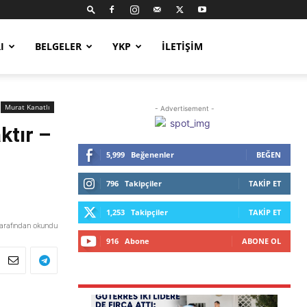
I
BELGELER
YKP
İLETIŞIM
Murat Kanatlı
- Advertisement -
ktır –
5,999
Beğenenler
BEĞEN
796
Takipçiler
TAKIP ET
1,253
Takipçiler
TAKIP ET
tarafından okundu
916
Abone
ABONE OL