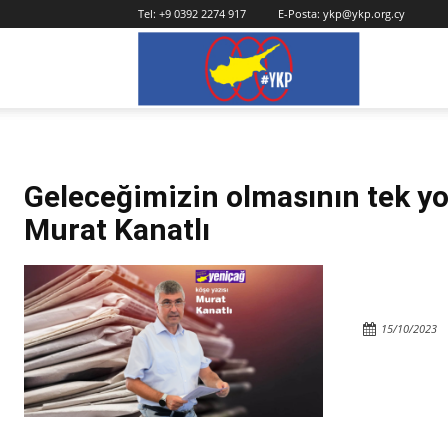
Tel:
+9 0392 2274 917
E-Posta:
ykp@ykp.org.cy
YKP
Geleceğimizin olmasının tek yolu
Murat Kanatlı
15/10/2023