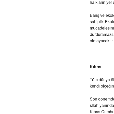
halkların yer
Barış ve ekol
sahiptir. Ekol
mücadelesinin 
durduramazsak
olmayacaktır.
Kıbrıs
Tüm dünya ölç
kendi ölçeğin
Son dönemde 
silah yanında
Kıbrıs Cumhur