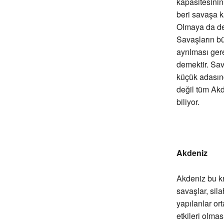
kapasitesinin
beri savaşa k
Olmaya da dev
Savaşların bü
ayrılması ger
demektir. Sav
küçük adasınd
değil tüm Akd
biliyor.
Akdeniz
Akdeniz bu k
savaşlar, sila
yapılanlar or
etkileri olma