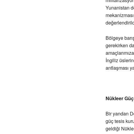
militarizasyo
Yunanistan de
mekanizmasın
değerlendirild
Bölgeye barış
gerekirken dah
amaçlarımıza 
İngiliz üsler
antlaşması ya
Nükleer Güç 
Bir yandan Do
güç tesis kur
geldiği Nükle