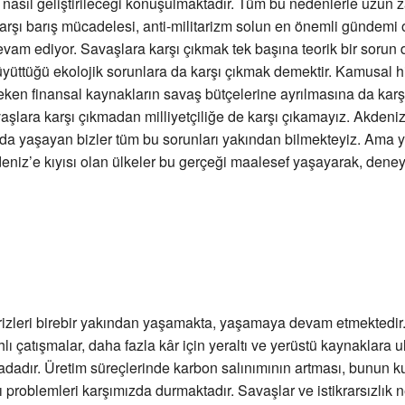
 nasıl geliştirileceği konuşulmaktadır. Tüm bu nedenlerle uzu
arşı barış mücadelesi, anti-militarizm solun en önemli gündemi 
am ediyor. Savaşlara karşı çıkmak tek başına teorik bir sorun d
yüttüğü ekolojik sorunlara da karşı çıkmak demektir. Kamusal h
eken finansal kaynakların savaş bütçelerine ayrılmasına da kar
aşlara karşı çıkmadan milliyetçiliğe de karşı çıkamayız. Akdeniz
a yaşayan bizler tüm bu sorunları yakından bilmekteyiz. Ama y
eniz’e kıyısı olan ülkeler bu gerçeği maalesef yaşayarak, dene
rizleri birebir yakından yaşamakta, yaşamaya devam etmektedir
hlı çatışmalar, daha fazla kâr için yeraltı ve yerüstü kaynaklara 
tadadır. Üretim süreçlerinde karbon salınımının artması, bunun ku
sı problemleri karşımızda durmaktadır. Savaşlar ve istikrarsızlık 