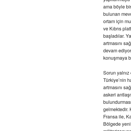
ama böyle bir
bulunan mevcu
ortam için mu
ve Kıbrıs pla
başladılar. Y
artmasını sağ
devam ediyor.
konuşmaya b
Sorun yalnız 
Türkiye’nin h
artmasını sağl
askeri antlaş
bulundurması 
gelmektedir. 
Fransa ile, K
Bölgede yeni 