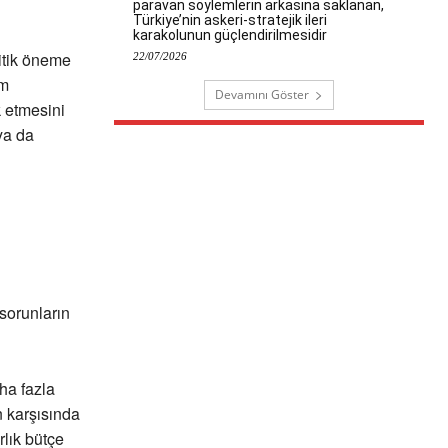
paravan söylemlerin arkasına saklanan,
Türkiye’nin askeri-stratejik ileri
karakolunun güçlendirilmesidir
itik öneme
22/07/2026
ım
Devamını Göster
k etmesini
ya da
sorunların
ha fazla
n karşısında
rlık bütçe