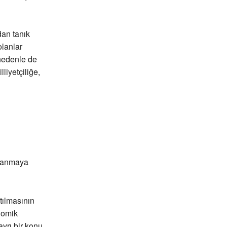
dan tanık
olanlar
 nedenle de
liyetçiliğe,
aşanmaya
tılmasının
nomik
yrı bir konu