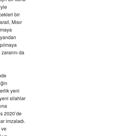
iyle
ekleri bir
rail, Mısır
armaya
r yandan
apılmaya
zararını da
nde
iğin
erlik yeni
eni silahlar
mına
tos 2020’de
ar imzaladı.
 ve