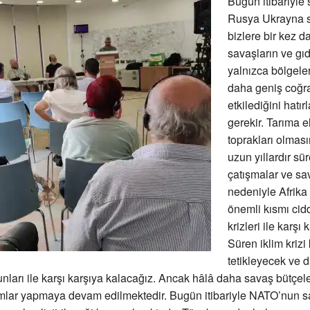
Bugün itibariyle
Rusya Ukrayna 
bizlere bir kez d
savaşların ve gıd
yalnızca bölgeler
daha geniş coğra
etkilediğini hatır
gerekir. Tarıma el
toprakları olmas
uzun yıllardır sür
çatışmalar ve sa
nedeniyle Afrika 
önemli kısmı cidd
krizleri ile karşı 
Süren iklim krizi 
tetikleyecek ve 
runları ile karşı karşıya kalacağız. Ancak hâlâ daha savaş bütçele
rımlar yapmaya devam edilmektedir. Bugün itibariyle NATO’nun 