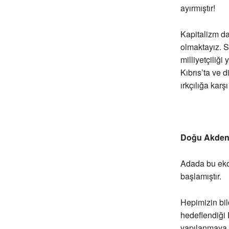
ayırmıştır!
Kapitalizm da
olmaktayız. S
milliyetçiliğ
Kıbrıs’ta ve d
ırkçılığa kar
Doğu Akdeni
Adada bu eko
başlamıştır.
Hepimizin bil
hedeflendiği 
yapılanmaya u