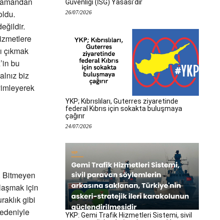
n zamandan
Güvenliği (İSG) Yasası’dır
oldu.
26/07/2026
eğildir.
izmetlere
şı çıkmak
’in bu
alnız biz
yimleyerek
YKP; Kıbrıslıları, Guterres ziyaretinde
federal Kıbrıs için sokakta buluşmaya
çağırır
24/07/2026
. Bitmeyen
ulaşmak için
raklık gibi
nedeniyle
YKP: Gemi Trafik Hizmetleri Sistemi, sivil