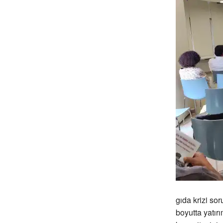
gıda krizi so
boyutta yatı