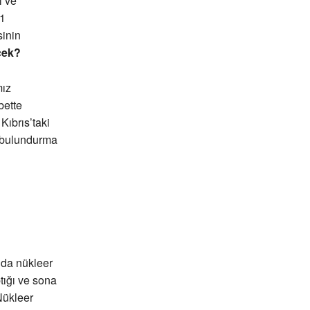
l ve
+1
inin
cek?
mız
bette
Kıbrıs’taki
r bulundurma
 da nükleer
tığı ve sona
Nükleer