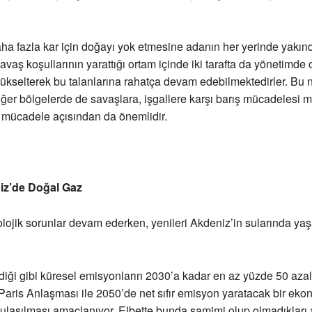
ha fazla kar için doğayı yok etmesine adanın her yerinde yakın
avaş koşullarının yarattığı ortam içinde iki tarafta da yönetimde 
i yükselterek bu talanlarına rahatça devam edebilmektedirler. Bu
iğer bölgelerde de savaşlara, işgallere karşı barış mücadelesi mil
şı mücadele açısından da önemlidir.
z’de Doğal Gaz
lojik sorunlar devam ederken, yenileri Akdeniz’in sularında y
diği gibi küresel emisyonların 2030’a kadar en az yüzde 50 azal
Paris Anlaşması ile 2050’de net sıfır emisyon yaratacak bir eko
laşılması amaçlanıyor. Elbette bunda samimi olup olmadıkları a