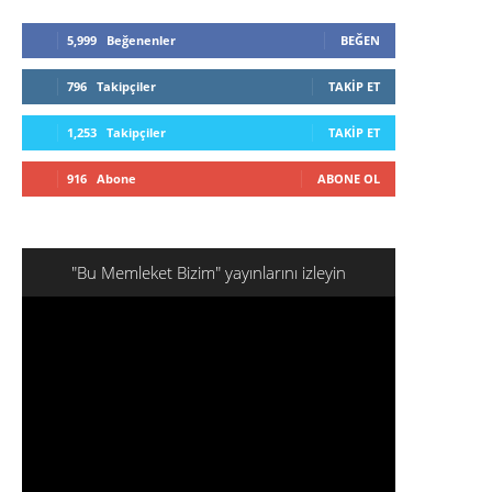
5,999
Beğenenler
BEĞEN
796
Takipçiler
TAKIP ET
1,253
Takipçiler
TAKIP ET
916
Abone
ABONE OL
"Bu Memleket Bizim" yayınlarını izleyin