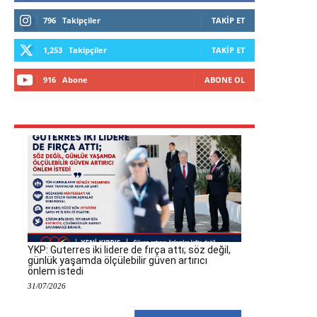
796
Takipçiler
TAKIP ET
1,253
Takipçiler
TAKIP ET
916
Abone
ABONE OL
YKP: Guterres iki lidere de fırça attı; söz değil,
günlük yaşamda ölçülebilir güven artırıcı
önlem istedi
31/07/2026