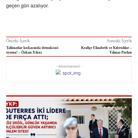
geçen gün azalıyor.
Önceki İçerik
Sonraki İçerik
Talimatlar kıskacında demokrasi
Kraliçe Elizabeth ve Kıbrıslılar –
oyunu! – Özkan Yıkıcı
Yılmaz Parlan
- Advertisement -