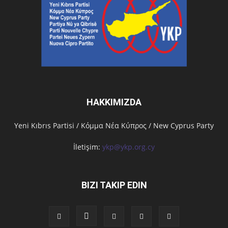
HAKKIMIZDA
Υeni Kıbrıs Partisi / Κόμμα Νέα Κύπρος / New Cyprus Party
İletişim:
ykp@ykp.org.cy
BIZI TAKIP EDIN