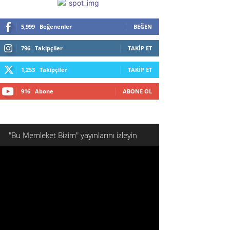
5,999
Beğenenler
BEĞEN
796
Takipçiler
TAKIP ET
1,253
Takipçiler
TAKIP ET
916
Abone
ABONE OL
"Bu Memleket Bizim" yayınlarını izleyin