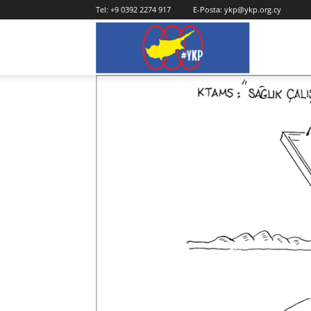
Tel:
+9 0392 2274 917
E-Posta:
ykp@ykp.org.cy
YKP