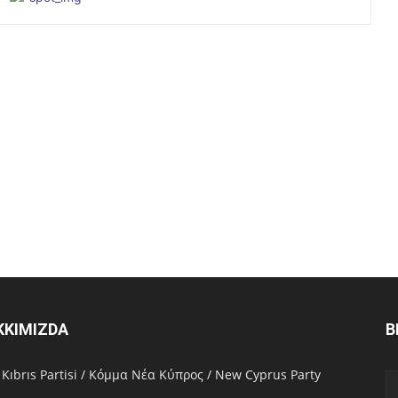
KKIMIZDA
B
 Kıbrıs Partisi / Κόμμα Νέα Κύπρος / New Cyprus Party