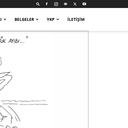
I
BELGELER
YKP
İLETIŞIM