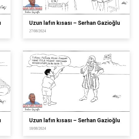
u
Uzun lafın kısası – Serhan Gazioğlu
27/08/2024
u
Uzun lafın kısası – Serhan Gazioğlu
18/08/2024