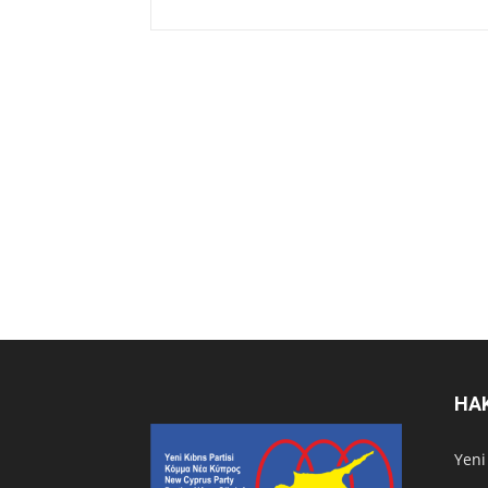
HA
Υeni