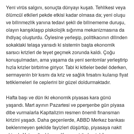
Yeni virüs salgını, sonuçta dünyayı kuşatı. Tehlikesi veya
ölümcül etkileri pekde etkisi kadar olmasa da; yeni oluşu
ve bilinmezlik yanına tedavi şekli de bilinememe duruşu,
olayın karışıklaşıp piskolojik sığınma mekanizmasına da
ihdiyaç oluşturdu. Öylesine yerleşip, politikacının dilinden
sokaktaki telaşa yansıdı ki sistemin başta ekonomik
sarsıcı krizleri de teyet geçmek zorunda kaldı. Çoğu
konuşulmadan, ama yaşama da yeni sentomlar yerleştirip
hızla krizler birbirine giriyor. Tabi ki kitleler bedel öderken,
sermayenin bir kısmı da kriz ve sağlık fırsatını kulanıp fiyat
tetiklemeleri ile ceplerini bir güzel doldurmaktadır.
Hafta başı ve dün iki ekonomik piyasas kara günü
yaşandı. Mart ayının Pazartesi ve pperşenbe gün piyasa
dibe vurmalarla Kapitalizim resmen önemli finansman
kirizini yaşadı. Daha geçenlerde, ABBD Merkez bankası
beklenmeyen şekilde fayizleri düşürtüp, piyasaya nakit