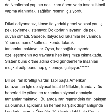
de Neolierbal yapının nasıl kara önem verip insanı ikincil
yapma alanındaki sağlığın resmini çiziyordu.
Dikat ediyorsanız, kimse italyadaki genel yapısal yanlışı
pek söylemek istemiyor. Doktorların isyanını da pek
duyan olmadı. Sadece, italyadaki rakamlar ile yanında
“önemsememe” kelimesi kondurtularak
tamamlanmaktaydılar. Oysa, her sağlık olayında
özelleştirmenin acı travması hep karşımıza çıkmaktadır.
Sistem bunu örtme adına öteki gündemlerle insanları
meşkul edip bunu hep gizlemeye çalışıyor.******
Bir de iran ibretliği vardır! Tabi başta Amerikan
borazanları için de siyasal fırsat tı! Nitekim, iranda virüs
haberleri ile yükselen rakamlara siyasal damıtıyla
tamamlanmaktaydı. Bu arada iran rejimindeki dini bakışın
da olumsuz açıklamaları hemen karşıtlık düşmanlığında
kondurtuluyordu. Örneğin, Türkiyede dahi hala Cuma