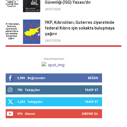
Güvenliği (İSG) Yasası’dır
26/07/2026
YKP; Kıbrıslıları, Guterres ziyaretinde
federal Kıbrıs için sokakta buluşmaya
çağırır
24/07/2026
- Advertisement -
5,999
Beğenenler
BEĞEN
796
Takipçiler
TAKIP ET
1,253
Takipçiler
TAKIP ET
916
Abone
ABONE OL