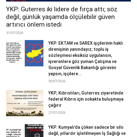
YKP: Guterres iki lidere de fırça attı; söz
değil, günlük yaşamda ölçülebilir güven
artırıcı önlem istedi
31/07/2026
YKP: EKTAM ve SAREX işçilerinin haklı
direnişinin yanındayız; toplu iş
sözleşmesi eksiksiz uygulansın,
işverenlere göz yuman Çalışma ve
Sosyal Güvenlik Bakanlığı görevini
yapsın, işçilere...
30/07/2026
YKP; Kıbrıslıları, Guterres ziyaretinde
federal Kıbrıs için sokakta buluşmaya
çağırır
27/07/2026
YKP: Kumyalı’da çöken sadece bir silo
değil, yıllardır işletilmeyen İş Sağlığı ve