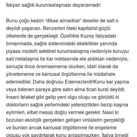
İtalyan sağlık kurumsalaşması dayanamadı!
Bunu çoğu kesim “dikae almadılar” deseler de salt o
deyildi yaşanan. Benzerleri öteki kapitalist güçlü
ülkelerde de gerçekleşti. Özellikle Kuzey italyadaki
tırmanmada, sağlık sistemindeki eksiklikler yanında
piyasa modelli sektörel kurumsalaşma nedeniyle konuyu
salt metalaşma ile kar noktasında ele aldıkları nedeniyle,
sonuçta önce önemsememe olurken, idari olarak da
yönetememe ve kamusal örgütlenme ile müdahale
edemediler. Daha doğrusu Edemezlerdi!Konu kar yapma
veya ödenen paraya göre satın alma ticari kural deyildi.
İnsani felaket gibi gelip yeni olgu oluşu ve görüldü ki
doktorların sağlık yerlerindeki yetersizlikten bezip kaşma
eylimleri, elbet mesajı doğru vermek gerekir. Nasıl ki
bozulan ekolojik gerçekten gelişen virüslerin gerçekliği
ve bunları ancak kamusal örgütlenme ile engeleme
olgusu yok saydırtarak konu anlaşılmazken, İtalya örneği