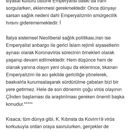
siyasal kültürü üstüne Emperyalist baskı da iranı
sorgularken, eklenmesi gerekmektedir. Onca dünyayı
sarsan sağlık nedeni dahi Emperyalizmin smürgecilik
hırsını giderememektedir. İ
İtalya sistemsel Neoliberal sağlık politikası,iran ise
Emperyalist anbargo ile gerici İslam rejimli siyasetlerin
aynası olarak Koronavirüs sürecinin örnekleri olarak
yaşanıp devam edilmektedir. Hem düşünce hem de
olanak yanına olayın yeni oluşu da eklenince, tıkanan
Emperyalizim ile acı şekilde gericiliğe yönelerek,
baskıalrla kurumsalaşarak sürdürülme çabaları bizi bir
yere getirmez. Hele de son dönemin çoğu virüs olayının
Çİnden başlaması da araştırılması gereken önemli başka
konudur.*****
Kısaca; tüm dünya gibi, K. Kıbrısta da Kovim19 virüs
korkusuyla ordan oraya savrulurken, gerçekler de