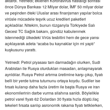
aktardı. Yetmedi; eklenen Koronavirüs hastalığı sonrası
önce Dünya Bankası 12 Milyar dolar, İMF 50 milyar dolar
ve peşinden öteki Uluslar arası finanjsman yapılar bolca
virüsle mücadele teşvik ucuz kredileri paketleri
açıkladılar. Nitekim, bunun rüzgarıyla Türkiyede Salı
Gecesi TC Sağlık bakanı, gündüz kabulenmek
istenmediği ülkedeki Virüs tesbitini hem de gece yarısı
açıklayarak adeta “acaba bu kaynaklar için mi yaptı”
kuşkusunu yarattı.
Yetmedi: Petrol piyasası tam darmadağın olurken, Sudi
Arabistan ile Rusya oturdukları masadan, anlaşmayarak
ayrıldılar. Rusya Petrol artırma üretimine karşı çıkıp, fiyatı
belli bir yerde tutma tutumunu ortaya koydu. Sudiler ise
fırsatı kulanıp daha fazla üretim ile başta Rusya ve iran
ekonomilerinin darbe vurma silahına sarıldı. Böylelikle
petrol varel fiyatı 62 Dolardan 30 fiyata hızla düştü.ilaç
tekeleri fırsata sarılıp asronomik rakama fiyatı tetiklerken,