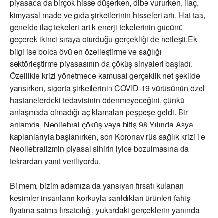
piyasada da birçok hisse düşerken, dibe vururken, ilaç,
kimyasal made ve gıda şirketlerinin hisseleri artı. Hat taa,
genelde ilaç tekeleri artık enerji tekelerinin gücünü
geçerek ikinci sıraya oturduğu gerçekliği de netleşti.Ek
bilgi ise bolca övülen özelleştirme ve sağlığı
sektörleştirme piyasasının da çöküş sinyaleri başladı.
Özellikle krizi yönetmede kamusal gerçeklik net şekilde
yansırken, sigorta şirketlerinin COVID-19 vürüsünün özel
hastanelerdeki tedavisinin ödenmeyeceğini, çünkü
anlaşmada olmadığı açıklamaları peşpeşe geldi. Bir
anlamda, Neoliebral çöküş veya bitiş 98 Yılında Asya
kaplanlarıyla başlanırken, son Koronavirüs sağlık krizi ile
Neoliebralizmin piyasal sihirin iyice bozulmasına da
tekrardan yanıt veriliyordu.
Bilmem, bizim adamıza da yansıyan fırsatı kulanan
kesimler insanların korkuyla sarıldıkları ürünleri fahiş
fiyatına satma fırsatcılığı, yukardaki gerçeklerin yanında