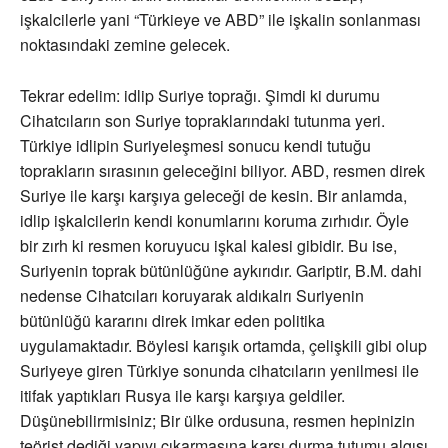
işkalcilerle yani “Türkieye ve ABD” ile işkalin sonlanması
noktasındaki zemine gelecek.
Tekrar edelim: idlip Suriye toprağı. Şimdi ki durumu
Cihatcıların son Suriye topraklarındaki tutunma yeri.
Türkiye idlipin Suriyeleşmesi sonucu kendi tutuğu
toprakların sırasının geleceğini biliyor. ABD, resmen direk
Suriye ile karşı karşıya geleceği de kesin. Bir anlamda,
idlip işkalcilerin kendi konumlarını koruma zırhıdır. Öyle
bir zırh ki resmen koruyucu işkal kalesi gibidir. Bu ise,
Suriyenin toprak bütünlüğüne aykırıdır. Gariptir, B.M. dahi
nedense Cihatcıları koruyarak aldıkalrı Suriyenin
bütünlüğü kararını direk imkar eden politika
uygulamaktadır. Böylesi karışık ortamda, çelişkili gibi olup
Suriyeye giren Türkiye sonunda cihatcıların yenilmesi ile
itifak yaptıkları Rusya ile karşı karşıya geldiler.
Düşünebilirmisiniz; Bir ülke ordusuna, resmen hepinizin
teörist dediği yapıyı çıkarmasına karşı durma tutumu algısı