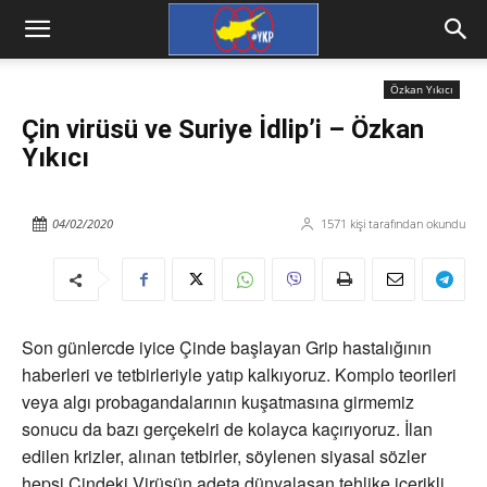
Özkan Yıkıcı
Çin virüsü ve Suriye İdlip’i – Özkan
Yıkıcı
04/02/2020
1571
kişi tarafından okundu
Son günlercde iyice Çinde başlayan Grip hastalığının
haberleri ve tetbirleriyle yatıp kalkıyoruz. Komplo teorileri
veya algı probagandalarının kuşatmasına girmemiz
sonucu da bazı gerçekelri de kolayca kaçırıyoruz. İlan
edilen krizler, alınan tetbirler, söylenen siyasal sözler
hepsi Çindeki Virüsün adeta dünyalaşan tehlike içerikli