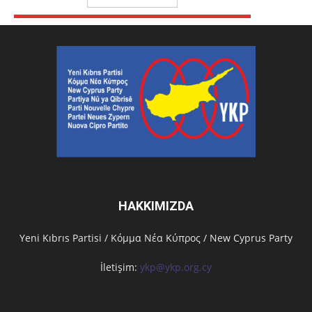
HAKKIMIZDA
Υeni Kıbrıs Partisi / Κόμμα Νέα Κύπρος / New Cyprus Party
İletişim:
ykp@ykp.org.cy