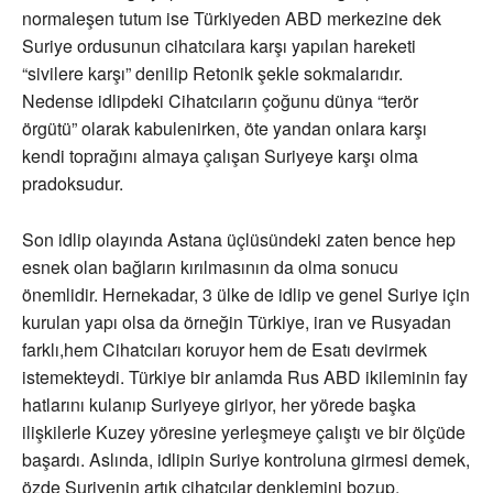
normaleşen tutum ise Türkiyeden ABD merkezine dek
Suriye ordusunun cihatcılara karşı yapılan hareketi
“sivilere karşı” denilip Retonik şekle sokmalarıdır.
Nedense idlipdeki Cihatcıların çoğunu dünya “terör
örgütü” olarak kabulenirken, öte yandan onlara karşı
kendi toprağını almaya çalışan Suriyeye karşı olma
pradoksudur.
Son idlip olayında Astana üçlüsündeki zaten bence hep
esnek olan bağların kırılmasının da olma sonucu
önemlidir. Hernekadar, 3 ülke de idlip ve genel Suriye için
kurulan yapı olsa da örneğin Türkiye, iran ve Rusyadan
farklı,hem Cihatcıları koruyor hem de Esatı devirmek
istemekteydi. Türkiye bir anlamda Rus ABD ikileminin fay
hatlarını kulanıp Suriyeye giriyor, her yörede başka
ilişkilerle Kuzey yöresine yerleşmeye çalıştı ve bir ölçüde
başardı. Aslında, idlipin Suriye kontroluna girmesi demek,
özde Suriyenin artık cihatcılar denklemini bozup,