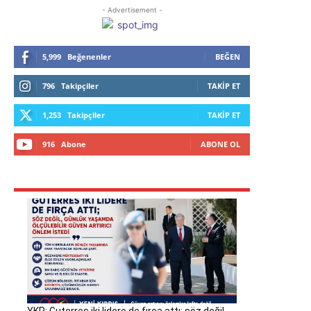
- Advertisement -
5,999
Beğenenler
BEĞEN
796
Takipçiler
TAKIP ET
1,253
Takipçiler
TAKIP ET
916
Abone
ABONE OL
YKP: Guterres iki lidere de fırça attı; söz değil,