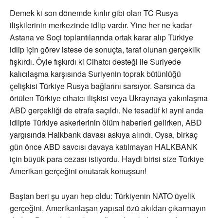
Demek ki son dönemde kırılır gibi olan TC Rusya
ilişkilerinin merkezinde idlip vardır. Yine her ne kadar
Astana ve Soçi toplantılarında ortak karar alıp Türkiye
idlip için görev istese de sonuçta, taraf olunan gerçeklik
fışkırdı. Öyle fışkırdı ki Cihatcı desteği ile Suriyede
kalıcılaşma karşısında Suriyenin toprak bütünlüğü
çelişkisi Türkiye Rusya bağlarını sarsıyor. Sarsınca da
örtülen Türkiye cihatcı ilişkisi veya Ukraynaya yakınlaşma
ABD gerçekliği de etrafa saçıldı. Ne tesadüf ki ayni anda
idlipte Türkiye askerlerinin ölüm haberleri gelirken, ABD
yargısında Halkbank davası askıya alındı. Oysa, birkaç
gün önce ABD savcısı davaya katılmayan HALKBANK
için büyük para cezası istiyordu. Haydi birisi size Türkiye
Amerikan gerçeğini onutarak konuşsun!
Baştan beri şu uyarı hep oldu: Türkiyenin NATO üyelik
gerçeğini, Amerikanlaşan yapısal özü akıldan çıkarmayın