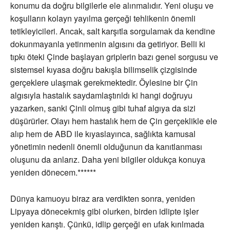
konumu da doğru bilgilerle ele alınmalıdır. Yeni oluşu ve
koşulların kolayn yayılma gerçeği tehlikenin önemli
tetikleyicileri. Ancak, salt karşıtla sorgulamak da kendine
dokunmayanla yetinmenin algısını da getiriyor. Belli ki
tıpkı öteki Çinde başlayan griplerin bazı genel sorgusu ve
sistemsel kıyasa doğru bakışla bilimselik çizgisinde
gerçeklere ulaşmak gerekmektedir. Öylesine bir Çin
algısıyla hastalık saydamlaştırıldı ki hangi doğruyu
yazarken, sanki Çinli olmuş gibi tuhaf algıya da sizi
düşürürler. Olayı hem hastalık hem de Çin gerçeklikle ele
alıp hem de ABD ile kıyaslayınca, sağlıkta kamusal
yönetimin nedenli önemli olduğunun da kanıtlanması
oluşunu da anlarız. Daha yeni bilgiler oldukça konuya
yeniden dönecem.******
Dünya kamuoyu biraz ara verdikten sonra, yeniden
Lipyaya dönecekmiş gibi olurken, birden idlipte işler
yeniden karıştı. Çünkü, idlip gerçeği en ufak kırılmada