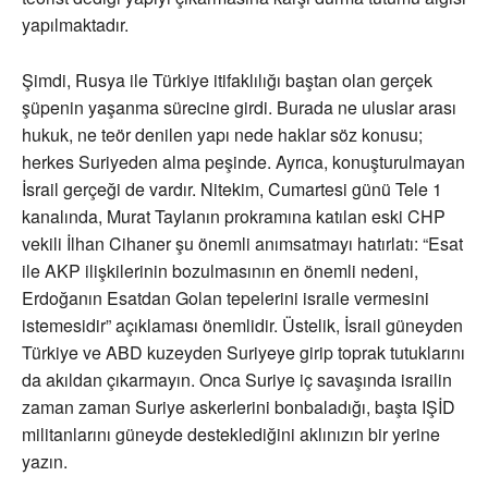
yapılmaktadır.
Şimdi, Rusya ile Türkiye itifaklılığı baştan olan gerçek
şüpenin yaşanma sürecine girdi. Burada ne uluslar arası
hukuk, ne teör denilen yapı nede haklar söz konusu;
herkes Suriyeden alma peşinde. Ayrıca, konuşturulmayan
İsrail gerçeği de vardır. Nitekim, Cumartesi günü Tele 1
kanalında, Murat Taylanın prokramına katılan eski CHP
vekili İlhan Cihaner şu önemli anımsatmayı hatırlatı: “Esat
ile AKP ilişkilerinin bozulmasının en önemli nedeni,
Erdoğanın Esatdan Golan tepelerini israile vermesini
istemesidir” açıklaması önemlidir. Üstelik, İsrail güneyden
Türkiye ve ABD kuzeyden Suriyeye girip toprak tutuklarını
da akıldan çıkarmayın. Onca Suriye iç savaşında israilin
zaman zaman Suriye askerlerini bonbaladığı, başta IŞİD
militanlarını güneyde desteklediğini aklınızın bir yerine
yazın.