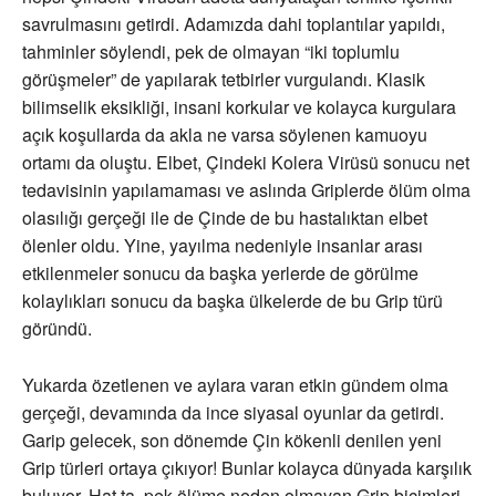
savrulmasını getirdi. Adamızda dahi toplantılar yapıldı,
tahminler söylendi, pek de olmayan “iki toplumlu
görüşmeler” de yapılarak tetbirler vurgulandı. Klasik
bilimselik eksikliği, insani korkular ve kolayca kurgulara
açık koşullarda da akla ne varsa söylenen kamuoyu
ortamı da oluştu. Elbet, Çindeki Kolera Virüsü sonucu net
tedavisinin yapılamaması ve aslında Griplerde ölüm olma
olasılığı gerçeği ile de Çinde de bu hastalıktan elbet
ölenler oldu. Yine, yayılma nedeniyle insanlar arası
etkilenmeler sonucu da başka yerlerde de görülme
kolaylıkları sonucu da başka ülkelerde de bu Grip türü
göründü.
Yukarda özetlenen ve aylara varan etkin gündem olma
gerçeği, devamında da ince siyasal oyunlar da getirdi.
Garip gelecek, son dönemde Çin kökenli denilen yeni
Grip türleri ortaya çıkıyor! Bunlar kolayca dünyada karşılık
buluyor. Hat ta, pek ölüme neden olmayan Grip biçimleri