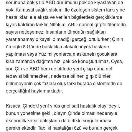
sorununa bakış ile ABD durumunu pek de kıyaslayan da
yok. Kamusal sağlık sistemi ile özeleşen sistem farkı yine
hastalıkları ele alışta ve verilen bilgilerdeki gerçkliklerde
kıyas kaldıran farktır. Nitekim, ABD normal girpte ölenlerin
sayısı netleşemez, insanların tümünün sağlıktan
yararlanamayıp kayıtlı olmadığı gerçeği örtülürken; Çinin
örneğin 8 Günde hastalıkla alakalı büyük hastane
yapılması veya Yüz milyonlarca maskanein çocuklara
kısa zamanda dağıtma hızı pek de konuşturulmaz. Oysa,
son Çin ve ABD hem de birinde yeni çıkıp daha net
tedavisi bilinmezken, nedense bilinen girp ölümleri
bilinmeyenin çok fazlası oluş farkı burada sistemlerin de
gerçekliğini haykırmaktadır.
Kısaca, Çindeki yeni virüs gripi salt hastalık olayı deyil,
bunun yönetilme şekli, olayın Çinde olması nedeniyle
ekonomik karşıt bakışların da birlikte sorgulanması
gerekmektedir. Tabi ki hastalığın özü ve bunun gerçek