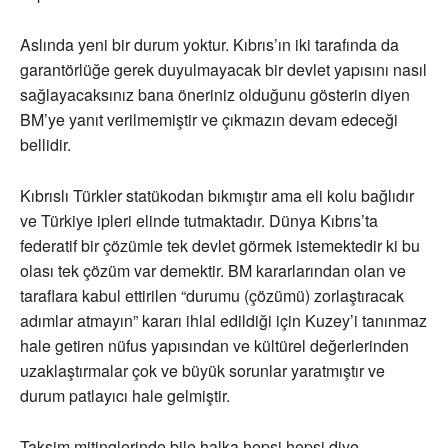
Aslında yeni bir durum yoktur. Kıbrıs’ın iki tarafında da
garantörlüğe gerek duyulmayacak bir devlet yapısını nasıl
sağlayacaksınız bana öneriniz olduğunu gösterin diyen
BM’ye yanıt verilmemiştir ve çıkmazın devam edeceği
bellidir.
Kıbrıslı Türkler statükodan bıkmıştır ama eli kolu bağlıdır
ve Türkiye ipleri elinde tutmaktadır. Dünya Kıbrıs’ta
federatif bir çözümle tek devlet görmek istemektedir ki bu
olası tek çözüm var demektir. BM kararlarından olan ve
taraflara kabul ettirilen “durumu (çözümü) zorlaştıracak
adımlar atmayın” kararı ihlal edildiği için Kuzey’i tanınmaz
hale getiren nüfus yapısından ve kültürel değerlerinden
uzaklaştırmalar çok ve büyük sorunlar yaratmıştır ve
durum patlayıcı hale gelmiştir.
Taksim mitinglerinde bile halka hepsi hepsi diye