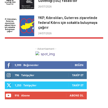
Güvenliği (İSG) Yasası’dır
26/07/2026
YKP; Kıbrıslıları, Guterres ziyaretinde
federal Kıbrıs için sokakta buluşmaya
çağırır
24/07/2026
- Advertisement -
5,999
Beğenenler
BEĞEN
796
Takipçiler
TAKIP ET
1,253
Takipçiler
TAKIP ET
916
Abone
ABONE OL