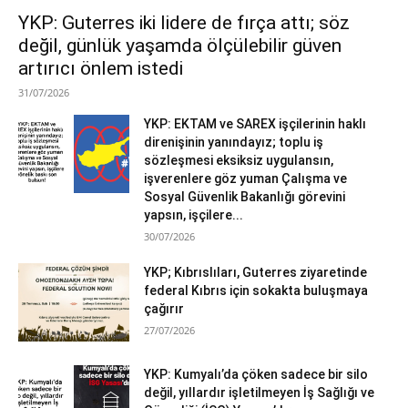
YKP: Guterres iki lidere de fırça attı; söz
değil, günlük yaşamda ölçülebilir güven
artırıcı önlem istedi
31/07/2026
YKP: EKTAM ve SAREX işçilerinin haklı
direnişinin yanındayız; toplu iş
sözleşmesi eksiksiz uygulansın,
işverenlere göz yuman Çalışma ve
Sosyal Güvenlik Bakanlığı görevini
yapsın, işçilere...
30/07/2026
YKP; Kıbrıslıları, Guterres ziyaretinde
federal Kıbrıs için sokakta buluşmaya
çağırır
27/07/2026
YKP: Kumyalı’da çöken sadece bir silo
değil, yıllardır işletilmeyen İş Sağlığı ve