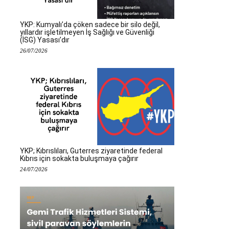
YKP: Kumyalı’da çöken sadece bir silo değil,
yıllardır işletilmeyen İş Sağlığı ve Güvenliği
(İSG) Yasası’dır
26/07/2026
YKP; Kıbrıslıları, Guterres ziyaretinde federal
Kıbrıs için sokakta buluşmaya çağırır
24/07/2026