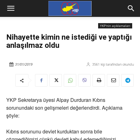
YKP'nin açıklamaları
Nihayette kimin ne istediği ve yaptığı
anlaşılmaz oldu
31/01/2019
3561
kişi tarafından okundu
YKP Sekretarya üyesi Alpay Durduran Kıbrıs
sorunundaki son gelişmeleri değerlendirdi. Açıklama
şöyle:
Kıbrıs sorununu devlet kurduktan sonra bile
çözmediğimizi çünkü devleti kabul edemediğimizi