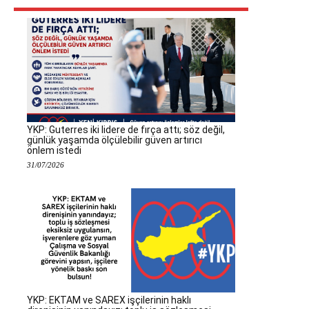
YKP: Guterres iki lidere de fırça attı; söz değil,
günlük yaşamda ölçülebilir güven artırıcı
önlem istedi
31/07/2026
YKP: EKTAM ve SAREX işçilerinin haklı