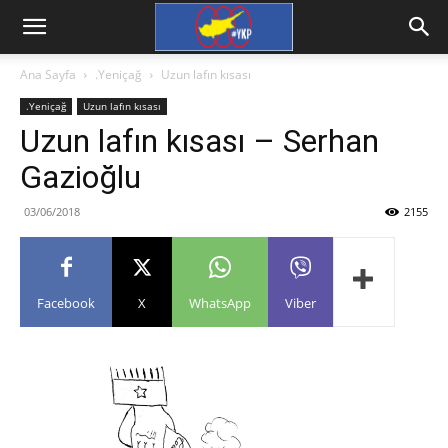
Ana Sayfa
.Yeniçağ
Uzun lafın kısası
.Yeniçağ
Uzun lafın kısası
Uzun lafın kısası – Serhan
Gazioğlu
03/06/2018
2155
Facebook
X
WhatsApp
Viber