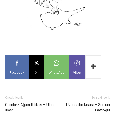
Facebook
X
WhatsApp
Viber
Önceki İçerik
Sonraki İçerik
Cümbez Ağacı İttifakı – Ulus
Uzun lafın kısası – Serhan
Irkad
Gazioğlu