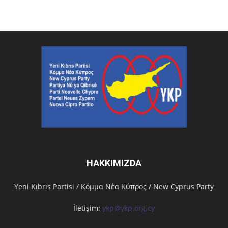
HAKKIMIZDA
Υeni Kıbrıs Partisi / Κόμμα Νέα Κύπρος / New Cyprus Party
İletişim:
ykp@ykp.org.cy