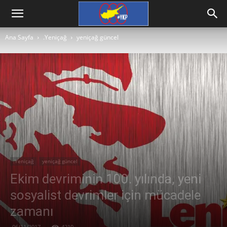
Ana Sayfa
.Yeniçağ
yeniçağ güncel
.Yeniçağ
yeniçağ güncel
Ekim devriminin 100. yılında, yeni
sosyalist devrimler için mücadele
zamanı
06/11/2017
4210