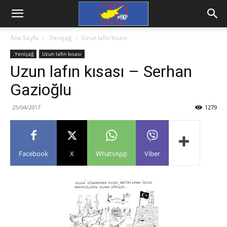
Ana Sayfa
.Yeniçağ
Uzun lafın kısası
.Yeniçağ
Uzun lafın kısası
Uzun lafın kısası – Serhan
Gazioğlu
25/04/2017
1279
Facebook
X
WhatsApp
Viber