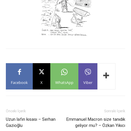
Facebook
X
WhatsApp
Viber
Önceki İçerik
Sonraki İçerik
Uzun lafın kısası – Serhan
Emmanuel Macron size tanıdık
Gazioğlu
geliyor mu? – Özkan Yıkıcı