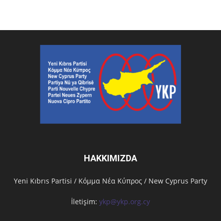
HAKKIMIZDA
Υeni Kıbrıs Partisi / Κόμμα Νέα Κύπρος / New Cyprus Party
İletişim:
ykp@ykp.org.cy