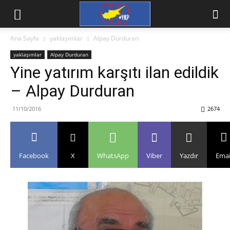
Ana Sayfa
yaklaşımlar
Alpay Durduran
yaklaşımlar
Alpay Durduran
Yine yatırım karşıtı ilan edildik
– Alpay Durduran
11/10/2016
2674
Facebook
X
WhatsApp
Viber
Yazdır
Emai