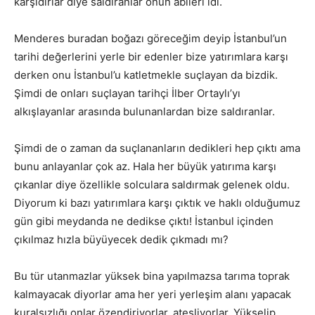
karşıdırlar diye saldıranlar onun abileri idi.
Menderes buradan boğazı göreceğim deyip İstanbul’un
tarihi değerlerini yerle bir edenler bize yatırımlara karşı
derken onu İstanbul’u katletmekle suçlayan da bizdik.
Şimdi de onları suçlayan tarihçi İlber Ortaylı’yı
alkışlayanlar arasında bulunanlardan bize saldıranlar.
Şimdi de o zaman da suçlananların dedikleri hep çıktı ama
bunu anlayanlar çok az. Hala her büyük yatırıma karşı
çıkanlar diye özellikle solculara saldırmak gelenek oldu.
Diyorum ki bazı yatırımlara karşı çıktık ve haklı olduğumuz
gün gibi meydanda ne dedikse çıktı! İstanbul içinden
çıkılmaz hızla büyüyecek dedik çıkmadı mı?
Bu tür utanmazlar yüksek bina yapılmazsa tarıma toprak
kalmayacak diyorlar ama her yeri yerleşim alanı yapacak
kuralsızlığı onlar özendiriyorlar, ateşliyorlar. Yükselip