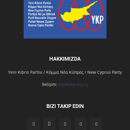
HAKKIMIZDA
Υeni Kıbrıs Partisi / Κόμμα Νέα Κύπρος / New Cyprus Party
İletişim:
ykp@ykp.org.cy
BIZI TAKIP EDIN