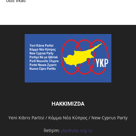
Ulus Irkad
HAKKIMIZDA
Υeni Kıbrıs Partisi / Κόμμα Νέα Κύπρος / New Cyprus Party
İletişim:
ykp@ykp.org.cy