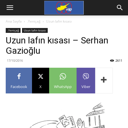
Ana Sayfa
.Yeniçağ
Uzun lafın kısası
.Yeniçağ
Uzun lafın kısası
Uzun lafın kısası – Serhan
Gazioğlu
17/10/2016
2611
Facebook
X
WhatsApp
Viber