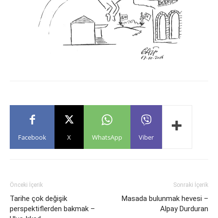
Facebook
X
WhatsApp
Viber
Önceki İçerik
Sonraki İçerik
Tarihe çok değişik
Masada bulunmak hevesi –
perspektiflerden bakmak –
Alpay Durduran