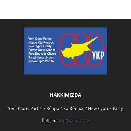
HAKKIMIZDA
Υeni Kıbrıs Partisi / Κόμμα Νέα Κύπρος / New Cyprus Party
İletişim:
ykp@ykp.org.cy