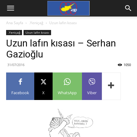
Ana Sayfa
.Yeniçağ
Uzun lafın kısası
.Yeniçağ
Uzun lafın kısası
Uzun lafın kısası – Serhan
Gazioğlu
31/07/2016
1050
Facebook
X
WhatsApp
Viber