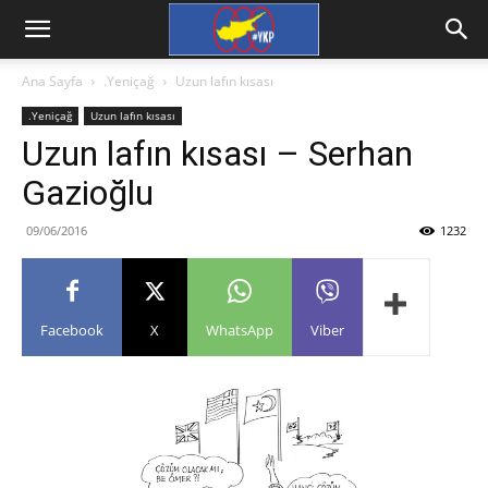
Ana Sayfa
.Yeniçağ
Uzun lafın kısası
.Yeniçağ
Uzun lafın kısası
Uzun lafın kısası – Serhan
Gazioğlu
09/06/2016
1232
Facebook
X
WhatsApp
Viber