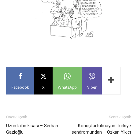
Facebook
X
WhatsApp
Viber
Önceki İçerik
Sonraki İçerik
Uzun lafın kısası – Serhan
Konuşturtulmayan Türkiye
Gazioğlu
sendromundan – Özkan Yıkıcı