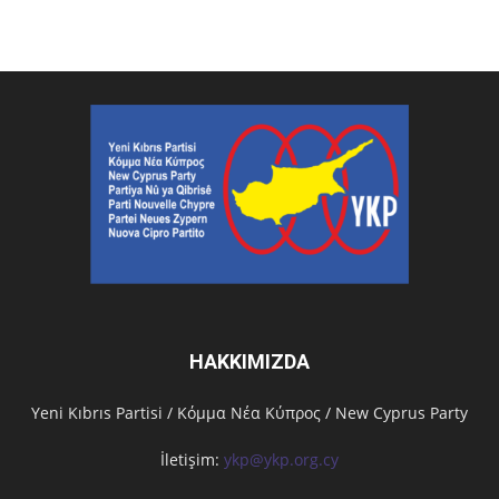
HAKKIMIZDA
Υeni Kıbrıs Partisi / Κόμμα Νέα Κύπρος / New Cyprus Party
İletişim:
ykp@ykp.org.cy