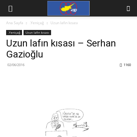
Ana Sayfa
.Yeniçağ
Uzun lafın kısası
.Yeniçağ
Uzun lafın kısası
Uzun lafın kısası – Serhan
Gazioğlu
02/06/2016
1160
Facebook
X
WhatsApp
Viber
Yazdır
Emai