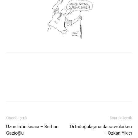
Facebook
X
WhatsApp
Viber
Yazdır
Emai
Önceki İçerik
Sonraki İçerik
Uzun lafın kısası – Serhan
Ortadoğulaşma da savrulurken
Gazioğlu
– Özkan Yıkıcı