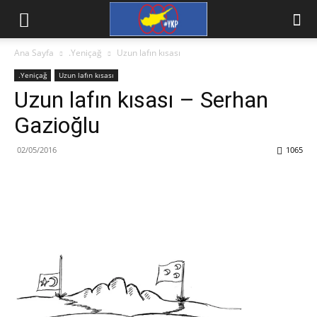
Ana Sayfa
.Yeniçağ
Uzun lafın kısası
.Yeniçağ
Uzun lafın kısası
Uzun lafın kısası – Serhan
Gazioğlu
02/05/2016
1065
Facebook
X
WhatsApp
Viber
Yazdır
Emai