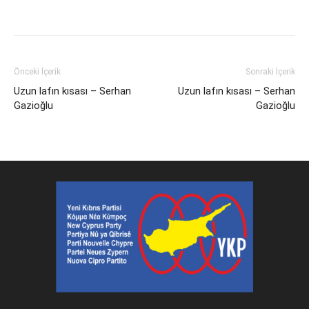
Facebook
X
WhatsApp
Viber
Yazdır
Emai
Önceki İçerik
Sonraki İçerik
Uzun lafın kısası – Serhan
Uzun lafın kısası – Serhan
Gazioğlu
Gazioğlu