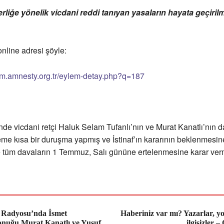
rliğe yönelik vicdani reddi tanıyan yasaların hayata geçirilm
nline adresi şöyle:
lem.amnesty.org.tr/eylem-detay.php?q=187
inde vicdani retçi Haluk Selam Tufanlı’nın ve Murat Kanatlı’nın 
e kısa bir duruşma yapmış ve İstinaf’ın kararının beklenmesin
 tüm davaların 1 Temmuz, Salı gününe ertelenmesine karar ver
Radyosu’nda İsmet
Haberiniz var mı? Yazarlar, y
onuğu Murat Kanatlı ve Yusuf
ilgisizler 