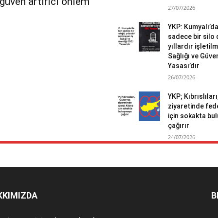
r güven artırıcı önlem
27/07/2026
YKP: Kumyalı’d
sadece bir silo 
yıllardır işletil
Sağlığı ve Güven
Yasası’dır
26/07/2026
YKP; Kıbrıslılar
ziyaretinde fed
için sokakta b
çağırır
24/07/2026
KKIMIZDA
B