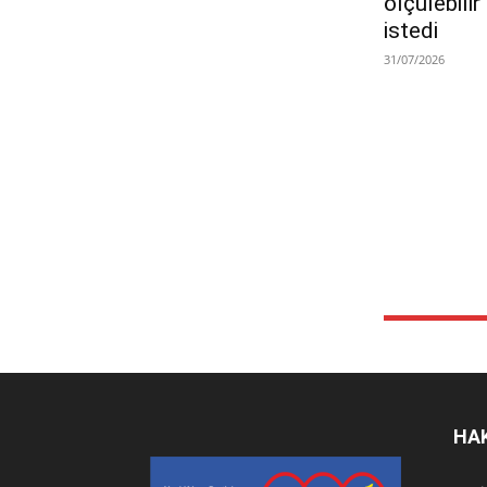
ölçülebili
istedi
31/07/2026
HA