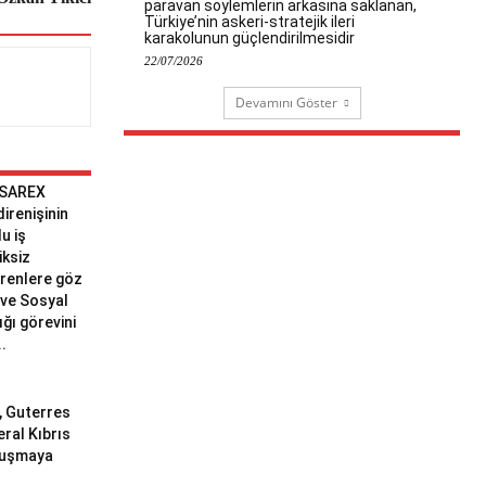
paravan söylemlerin arkasına saklanan,
Türkiye’nin askeri-stratejik ileri
karakolunun güçlendirilmesidir
22/07/2026
Devamını Göster
 SAREX
 direnişinin
u iş
iksiz
erenlere göz
ve Sosyal
ğı görevini
..
ı, Guterres
eral Kıbrıs
uluşmaya