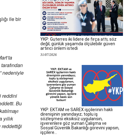
lığı ile bir
YKP: Guterres iki lidere de fırça attı; söz
değil, günlük yaşamda ölçülebilir güven
artırıcı önlem istedi
31/07/2026
art’ta
 tarafından
k” nedeniyle
 reddini
eddetti. Bu
YKP: EKTAM ve SAREX işçilerinin haklı
katılmayı
direnişinin yanındayız; toplu iş
 yıllık
sözleşmesi eksiksiz uygulansın,
işverenlere göz yuman Çalışma ve
 reddettiği
Sosyal Güvenlik Bakanlığı görevini yapsın,
işçilere...