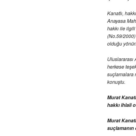
Kanatlı, hakk
Anayasa Mahk
hakkı ile ilg
(No.59/2000) 
olduğu yönünd
Uluslararası 
herkese teşekk
suçlamalara m
konuştu.
Murat Kanatl
hakkı ihlali 
Murat Kanatl
suçlamanın 