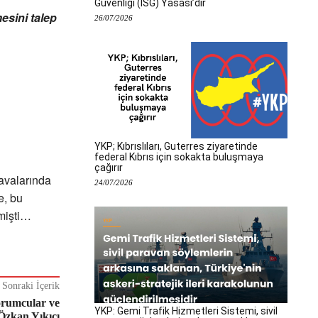
Güvenliği (İSG) Yasası’dır
esini talep
26/07/2026
YKP; Kıbrıslıları, Guterres ziyaretinde
federal Kıbrıs için sokakta buluşmaya
çağırır
davalarında
24/07/2026
e, bu
mişti…
Sonraki İçerik
orumcular ve
YKP: Gemi Trafik Hizmetleri Sistemi, sivil
– Özkan Yıkıcı