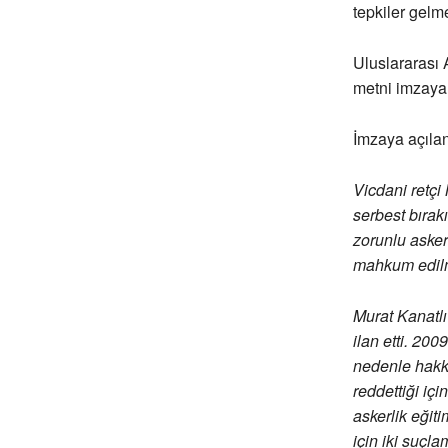
tepkiler gelm
Uluslararası 
metni imzaya 
İmzaya açılan
Vicdani retçi
serbest bırak
zorunlu askeri
mahkum edilmi
Murat Kanatlı
ilan etti. 200
nedenle hakkı
reddettiği içi
askerlik eğiti
için iki suçla