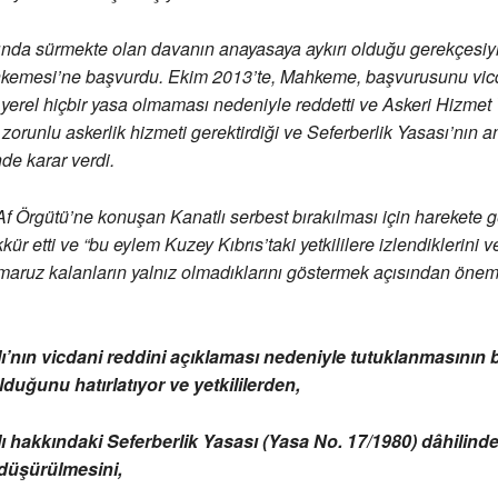
ında sürmekte olan davanın anayasaya aykırı olduğu gerekçesiy
emesi’ne başvurdu. Ekim 2013’te, Mahkeme, başvurusunu vicd
ili yerel hiçbir yasa olmaması nedeniyle reddetti ve Askeri Hizmet
zorunlu askerlik hizmeti gerektirdiği ve Seferberlik Yasası’nın a
e karar verdi.
Af Örgütü’ne konuşan Kanatlı serbest bırakılması için harekete 
ür etti ve “bu eylem Kuzey Kıbrıs’taki yetkililere izlendiklerini 
aruz kalanların yalnız olmadıklarını göstermek açısından öneml
ı’nın vicdani reddini açıklaması nedeniyle tutuklanmasının b
olduğunu hatırlatıyor ve yetkililerden,
ı hakkındaki Seferberlik Yasası (Yasa No. 17/1980) dâhilindek
düşürülmesini,