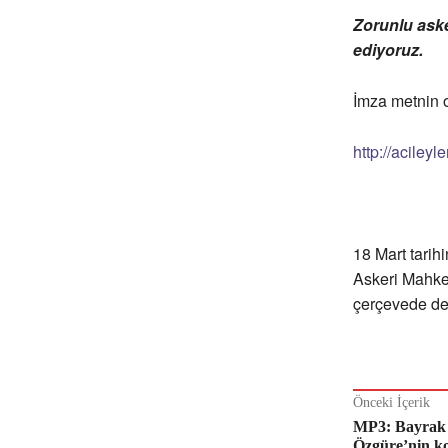
Zorunlu aske
ediyoruz.
İmza metnin o
http://aciley
18 Mart tarih
Askeri Mahkem
çerçevede de
Önceki İçerik
MP3: Bayrak 
Özgüre’nin k