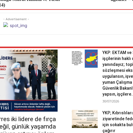
14)
- Advertisement -
YKP: EKTAM ve
işçilerinin haklı
yanındayız; topl
sözleşmesi eks
uygulansın, işv
yuman Çalışma 
Güvenlik Bakanlı
yapsın, işçilere.
30/07/2026
YKP; Kıbrıslılar
es iki lidere de fırça
ziyaretinde fed
için sokakta b
değil, günlük yaşamda
çağırır