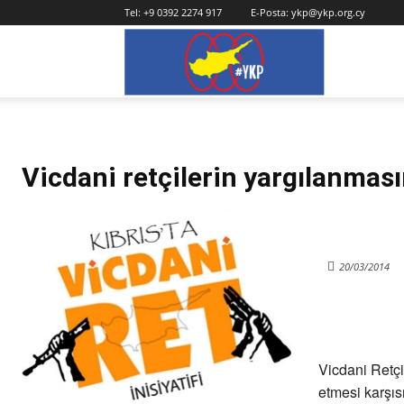
Tel:
+9 0392 2274 917
E-Posta:
ykp@ykp.org.cy
YKP
Vicdani retçilerin yargılanması
20/03/2014
Vicdani Retç
etmesi karşıs