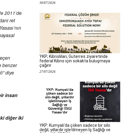
30/07/2026
le 2011’de
ani ret
 Yasası’nın
nayasal
YKP; Kıbrıslıları, Guterres ziyaretinde
geçen
federal Kıbrıs için sokakta buluşmaya
ve benzer
çağırır
i” diye
27/07/2026
ir insan
i diğer iki
YKP: Kumyalı’da çöken sadece bir silo
değil, yıllardır işletilmeyen İş Sağlığı ve