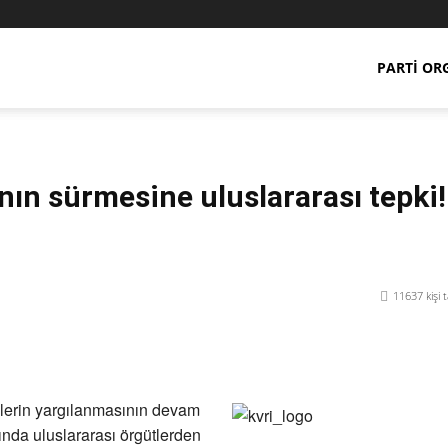
PARTI OR
nın sürmesine uluslararası tepki!
11637
kişi 
Paylaş
ilerin yargılanmasının devam
ında uluslararası örgütlerden