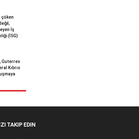
a çöken
değil,
meyen İş
liği (İSG)
ı, Guterres
eral Kıbrıs
uluşmaya
IZI TAKIP EDIN