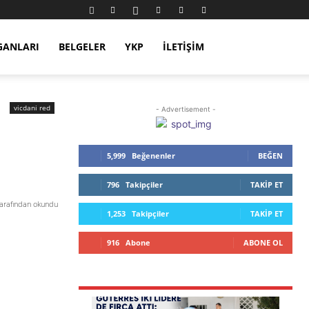
GANLARI
BELGELER
YKP
İLETIŞIM
vicdani red
- Advertisement -
5,999
Beğenenler
BEĞEN
796
Takipçiler
TAKIP ET
tarafından okundu
1,253
Takipçiler
TAKIP ET
916
Abone
ABONE OL