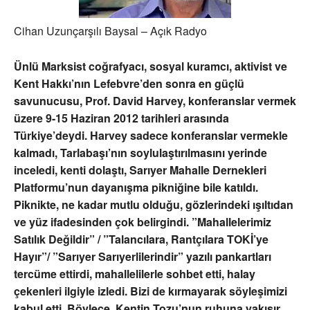
Cihan Uzunçarşılı Baysal – Açık Radyo
Ünlü Marksist coğrafyacı, sosyal kuramcı, aktivist ve
Kent Hakkı’nın Lefebvre’den sonra en güçlü
savunucusu, Prof. David Harvey, konferanslar vermek
üzere 9-15 Haziran 2012 tarihleri arasında
Türkiye’deydi. Harvey sadece konferanslar vermekle
kalmadı, Tarlabaşı’nın soylulaştırılmasını yerinde
inceledi, kenti dolaştı, Sarıyer Mahalle Dernekleri
Platformu’nun dayanışma pikniğine bile katıldı.
Piknikte, ne kadar mutlu olduğu, gözlerindeki ışıltıdan
ve yüz ifadesinden çok belirgindi. ”Mahallelerimiz
Satılık Değildir” / ”Talancılara, Rantçılara TOKİ’ye
Hayır”/ ”Sarıyer Sarıyerlilerindir” yazılı pankartları
tercüme ettirdi, mahallelilerle sohbet etti, halay
çekenleri ilgiyle izledi. Bizi de kırmayarak söyleşimizi
kabul etti. Böylece, Kentin Tozu’nun ruhuna yakışır