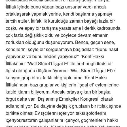
İttifak içinde bunu yapan bazı unsurlar vardı ancak
ortaklaşarak yapmak yerine, kendi başlarına yapmayı
tercih ettiler. İttifak ilk kurulduğu zaman bayağı fazla bir
coşku ve epey bir tartışma yarattı ama liderlik kadrosunda
çok fazla değişiklik oldu ve böylece devam etmenin
zorlukları olduğunu düşünüyorum. Bence, geçen sene,
kendilerini şöyle bir sorgulamaya başladılar: ”Bunu nasıl
yapıyoruz ve bunu neden yapıyoruz”. ‘Kent Hakkı
İttifakı’nın’ ‘Wall Street’i İşgal Et’ ile herhangi direkt bir
ilgisi olduğunu düşünmüyorum. ‘Wall Street’i İşgal Et’e
karışan grup biraz farklı bir gruptu ama ‘Kent Hakkı
İttifakı’ndan bazı gruplar ve kişilerin ‘işgal et’ eylemlerine
katıldıklarını biliyorum. Ancak, ortaya çıkan bir başka
örgüt daha var. ‘Dışlanmış Emekçiler Kongresi’ olarak
adlandırılıyor. Bu da,yine değişik grupların bir ittifak içinde
birlikte olması.Ev işçilerini içeriyor, taksi şoförlerini
içeriyor,restoran çalışanlarını içeriyor, göçmenlerin hakkı