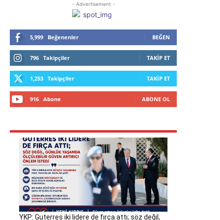
- Advertisement -
5,999
Beğenenler
BEĞEN
796
Takipçiler
TAKIP ET
1,253
Takipçiler
TAKIP ET
916
Abone
ABONE OL
YKP: Guterres iki lidere de fırça attı; söz değil,