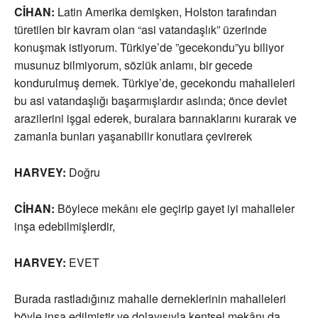
CİHAN:
Latin Amerika demişken, Holston tarafından
türetilen bir kavram olan “asi vatandaşlık” üzerinde
konuşmak istiyorum. Türkiye’de ”gecekondu”yu biliyor
musunuz bilmiyorum, sözlük anlamı, bir gecede
kondurulmuş demek. Türkiye’de, gecekondu mahalleleri
bu asi vatandaşlığı başarmışlardır aslında; önce devlet
arazilerini işgal ederek, buralara barınaklarını kurarak ve
zamanla bunları yaşanabilir konutlara çevirerek
HARVEY:
Doğru
CİHAN:
Böylece mekânı ele geçirip gayet iyi mahalleler
inşa edebilmişlerdir,
HARVEY:
EVET
Burada rastladığınız mahalle derneklerinin mahalleleri
böyle inşa edilmiştir ve dolayısıyla kentsel mekânı da