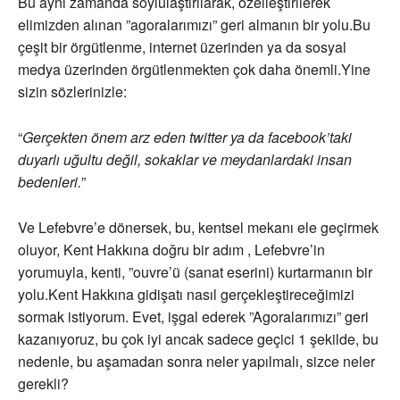
Bu aynı zamanda soylulaştırılarak, özelleştirilerek
elimizden alınan ”agoralarımızı” geri almanın bir yolu.Bu
çeşit bir örgütlenme, internet üzerinden ya da sosyal
medya üzerinden örgütlenmekten çok daha önemli.Yine
sizin sözlerinizle:
“
Gerçekten önem arz eden twitter ya da facebook’taki
duyarlı uğultu değil, sokaklar ve meydanlardaki insan
bedenleri.
”
Ve Lefebvre’e dönersek, bu, kentsel mekanı ele geçirmek
oluyor, Kent Hakkına doğru bir adım , Lefebvre’in
yorumuyla, kenti, ”ouvre’ü (sanat eserini) kurtarmanın bir
yolu.Kent Hakkına gidişatı nasıl gerçekleştireceğimizi
sormak istiyorum. Evet, işgal ederek ”Agoralarımızı” geri
kazanıyoruz, bu çok iyi ancak sadece geçici 1 şekilde, bu
nedenle, bu aşamadan sonra neler yapılmalı, sizce neler
gerekli?