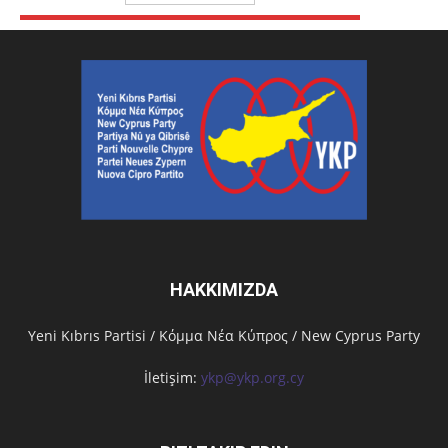
HAKKIMIZDA
Υeni Kıbrıs Partisi / Κόμμα Νέα Κύπρος / New Cyprus Party
İletişim:
ykp@ykp.org.cy