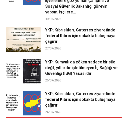
işverenlere göz yuman Çalışma ve
Sosyal Güvenlik Bakanlığı görevini
yapsın, işçilere...
30/07/2026
YKP; Kıbrıslıları, Guterres ziyaretinde
federal Kıbrıs için sokakta buluşmaya
çağırır
27/07/2026
YKP: Kumyalı’da çöken sadece bir silo
değil, yıllardır işletilmeyen İş Sağlığı ve
Güvenliği (İSG) Yasası’dır
26/07/2026
YKP; Kıbrıslıları, Guterres ziyaretinde
federal Kıbrıs için sokakta buluşmaya
çağırır
24/07/2026