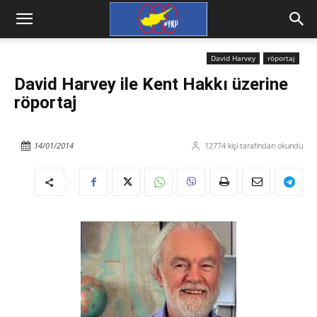
David Harvey
röportaj
David Harvey ile Kent Hakkı üzerine
röportaj
14/01/2014
12774
kişi tarafından okundu