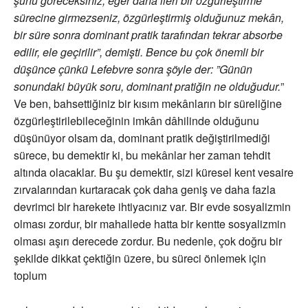
şunu göreceksiniz, eğer daha ileri bir özgürleştirme
sürecine girmezseniz, özgürleştirmiş olduğunuz mekân,
bir süre sonra dominant pratik tarafından tekrar absorbe
edilir, ele geçirilir”, demişti. Bence bu çok önemli bir
düşünce çünkü Lefebvre sonra şöyle der: ”Günün
sonundaki büyük soru, dominant pratiğin ne olduğudur.
”
Ve ben, bahsettiğiniz bir kısım mekânların bir süreliğine
özgürleştirilebileceğinin imkân dâhilinde olduğunu
düşünüyor olsam da, dominant pratik değiştirilmediği
sürece, bu demektir ki, bu mekânlar her zaman tehdit
altında olacaklar. Bu şu demektir, sizi küresel kent vesaire
zırvalarından kurtaracak çok daha geniş ve daha fazla
devrimci bir harekete ihtiyacınız var. Bir evde sosyalizmin
olması zordur, bir mahallede hatta bir kentte sosyalizmin
olması aşırı derecede zordur. Bu nedenle, çok doğru bir
şekilde dikkat çektiğin üzere, bu süreci önlemek için
toplum