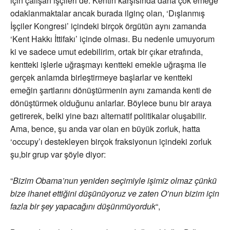
için çalışan işçileri de. Kentin karşısında daha çok emeğe
odaklanmaktalar ancak burada ilginç olan, ‘Dışlanmış
İşçiler Kongresi’ içindeki birçok örgütün aynı zamanda
‘Kent Hakkı İttifakı’ içinde olması. Bu nedenle umuyorum
ki ve sadece umut edebilirim, ortak bir çıkar etrafında,
kentteki işlerle uğraşmayı kentteki emekle uğraşma ile
gerçek anlamda birleştirmeye başlarlar ve kentteki
emeğin şartlarını dönüştürmenin aynı zamanda kenti de
dönüştürmek olduğunu anlarlar. Böylece bunu bir araya
getirerek, belki yine bazı alternatif politikalar oluşabilir.
Ama, bence, şu anda var olan en büyük zorluk, hatta
‘occupy’ı destekleyen birçok fraksiyonun içindeki zorluk
şu,bir grup var şöyle diyor:
“
Bizim Obama’nun yeniden seçimiyle işimiz olmaz çünkü
bize ihanet ettiğini düşünüyoruz ve zaten O’nun bizim için
fazla bir şey yapacağını düşünmüyorduk
“,