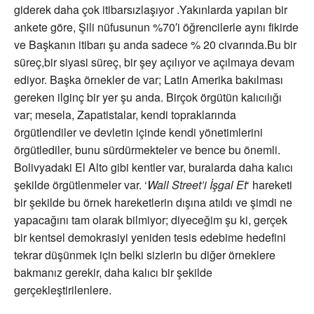
giderek daha çok itibarsızlaşıyor .Yakınlarda yapılan bir
ankete göre, Şili nüfusunun %70′i öğrencilerle aynı fikirde
ve Başkanın itibarı şu anda sadece % 20 civarında.Bu bir
süreç,bir siyasi süreç, bir şey açılıyor ve açılmaya devam
ediyor. Başka örnekler de var; Latin Amerika bakılması
gereken ilginç bir yer şu anda. Birçok örgütün kalıcılığı
var; mesela, Zapatistalar, kendi topraklarında
örgütlendiler ve devletin içinde kendi yönetimlerini
örgütlediler, bunu sürdürmekteler ve bence bu önemli.
Bolivyadaki El Alto gibi kentler var, buralarda daha kalıcı
şekilde örgütlenmeler var. ‘
Wall Street’i İşgal Et
‘ hareketi
bir şekilde bu örnek hareketlerin dışına atıldı ve şimdi ne
yapacağını tam olarak bilmiyor; diyeceğim şu ki, gerçek
bir kentsel demokrasiyi yeniden tesis edebime hedefini
tekrar düşünmek için belki sizlerin bu diğer örneklere
bakmanız gerekir, daha kalıcı bir şekilde
gerçekleştirilenlere.