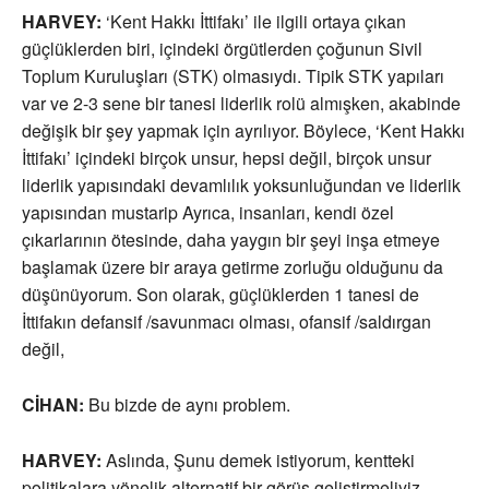
HARVEY:
‘Kent Hakkı İttifakı’ ile ilgili ortaya çıkan
güçlüklerden biri, içindeki örgütlerden çoğunun Sivil
Toplum Kuruluşları (STK) olmasıydı. Tipik STK yapıları
var ve 2-3 sene bir tanesi liderlik rolü almışken, akabinde
değişik bir şey yapmak için ayrılıyor. Böylece, ‘Kent Hakkı
İttifakı’ içindeki birçok unsur, hepsi değil, birçok unsur
liderlik yapısındaki devamlılık yoksunluğundan ve liderlik
yapısından mustarip Ayrıca, insanları, kendi özel
çıkarlarının ötesinde, daha yaygın bir şeyi inşa etmeye
başlamak üzere bir araya getirme zorluğu olduğunu da
düşünüyorum. Son olarak, güçlüklerden 1 tanesi de
İttifakın defansif /savunmacı olması, ofansif /saldırgan
değil,
CİHAN:
Bu bizde de aynı problem.
HARVEY:
Aslında, Şunu demek istiyorum, kentteki
politikalara yönelik alternatif bir görüş geliştirmeliyiz.