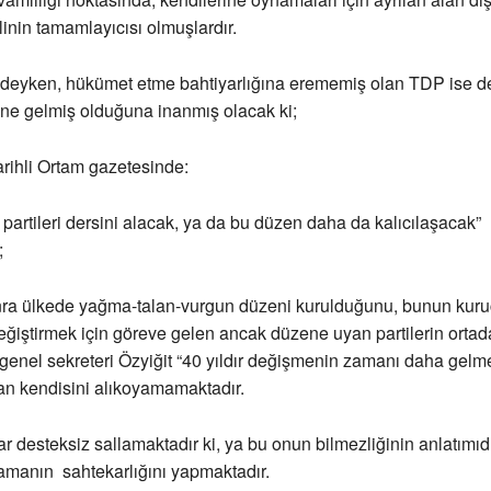
linin tamamlayıcısı olmuşlardır.
ldeyken, hükümet etme bahtiyarlığına erememiş olan TDP ise de
rine gelmiş olduğuna inanmış olacak ki;
rihli Ortam gazetesinde:
partileri dersini alacak, ya da bu düzen daha da kalıcılaşacak”
;
nra ülkede yağma-talan-vurgun düzeni kurulduğunu, bunun kuru
değiştirmek için göreve gelen ancak düzene uyan partilerin orta
genel sekreteri Özyiğit “40 yıldır değişmenin zamanı daha gelme
an kendisini alıkoyamamaktadır.
ar desteksiz sallamaktadır ki, ya bu onun bilmezliğinin anlatımıd
amanın sahtekarlığını yapmaktadır.