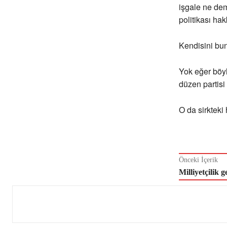
işgale ne de
politikası ha
Kendisini bun
Yok eğer böyl
düzen partisi
O da sirkteki
Önceki İçerik
Milliyetçilik 