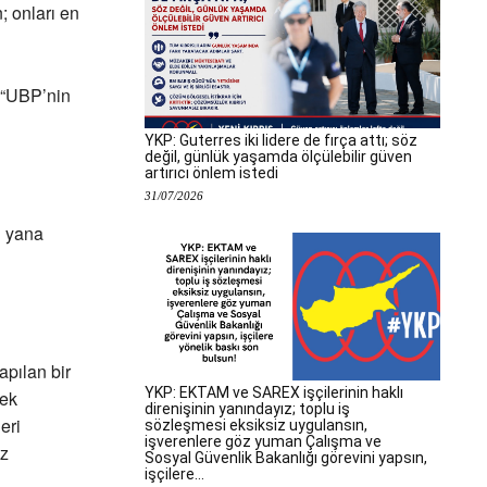
; onları en
 “UBP’nin
YKP: Guterres iki lidere de fırça attı; söz
değil, günlük yaşamda ölçülebilir güven
artırıcı önlem istedi
31/07/2026
n yana
apılan bir
YKP: EKTAM ve SAREX işçilerinin haklı
rek
direnişinin yanındayız; toplu iş
eri
sözleşmesi eksiksiz uygulansın,
işverenlere göz yuman Çalışma ve
ez
Sosyal Güvenlik Bakanlığı görevini yapsın,
işçilere...