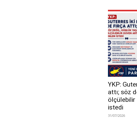
YKP: Guterr
attı; söz 
ölçülebili
istedi
31/07/2026