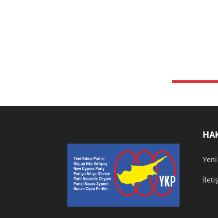
HA
Υeni
İlet