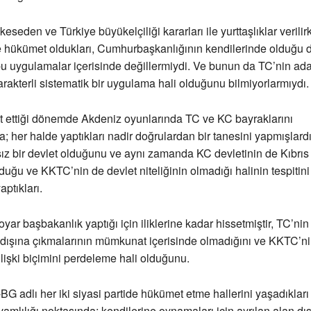
eseden ve Türkiye büyükelçiliği kararları ile yurttaşlıklar veri
de hükümet oldukları, Cumhurbaşkanlığının kendilerinde olduğu
bu uygulamalar içerisinde değillermiydi. Ve bunun da TC’nin ad
rakterli sistematik bir uygulama hali olduğunu bilmiyorlarmıydı.
ettiği dönemde Akdeniz oyunlarında TC ve KC bayraklarını
a; her halde yaptıkları nadir doğrulardan bir tanesini yapmışlardı
ız bir devlet olduğunu ve aynı zamanda KC devletinin de Kıbrıs 
lduğu ve KKTC’nin de devlet niteliğinin olmadığı halinin tespitini
aptıkları.
yar başbakanlık yaptığı için iliklerine kadar hissetmiştir, TC’nin
n dışına çıkmalarının mümkunat içerisinde olmadığını ve KKTC’ni
ilişki biçimini perdeleme hali olduğunu.
 adlı her iki siyasi partide hükümet etme hallerini yaşadıkları 
evamlılığı noktasında; kendilerine oynamaları için ayrılan alan dı