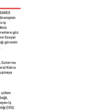
 SAREX
 direnişinin
u iş
iksiz
erenlere göz
ve Sosyal
ğı görevini
..
ı, Guterres
eral Kıbrıs
uluşmaya
a çöken
değil,
meyen İş
liği (İSG)