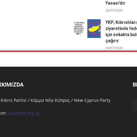
Yasası’dır
26/07/2026
YKP; Kıbrıslılar
ziyaretinde fed
için sokakta b
çağırır
24/07/2026
KKIMIZDA
B
 Kıbrıs Partisi / Κόμμα Νέα Κύπρος / New Cyprus Party
işim:
ykp@ykp.org.cy