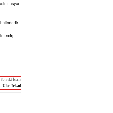
asimilasyon
halindedir.
dilmemiş
Sonraki İçerik
– Ulus Irkad