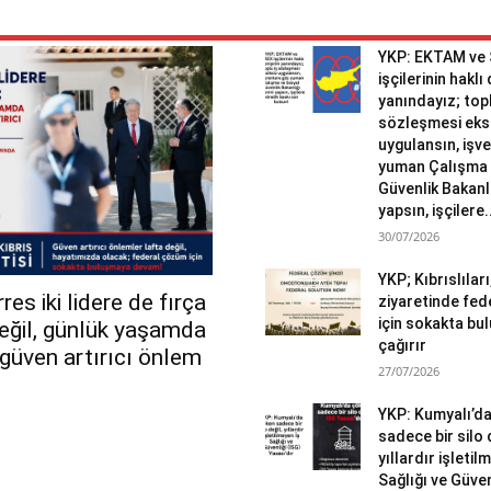
YKP: EKTAM ve
işçilerinin haklı
yanındayız; topl
sözleşmesi eks
uygulansın, işv
yuman Çalışma 
Güvenlik Bakanlı
yapsın, işçilere.
30/07/2026
YKP; Kıbrıslılar
es iki lidere de fırça
ziyaretinde fed
için sokakta b
değil, günlük yaşamda
çağırır
r güven artırıcı önlem
27/07/2026
YKP: Kumyalı’d
sadece bir silo 
yıllardır işletil
Sağlığı ve Güven