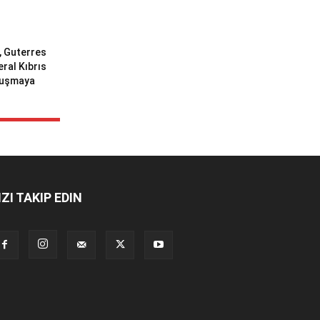
ı, Guterres
eral Kıbrıs
uluşmaya
IZI TAKIP EDIN