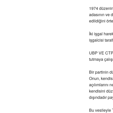
1974 düzeninin
adasının ve d
edildiğini ört
İki işgal har
işgalcisi tar
UBP VE CTP-B
tutmaya çalı
Bir partinin d
Onun, kendisi
açılımlarını ne
kendisini dü
dışındadır pa
Bu vesileyle 