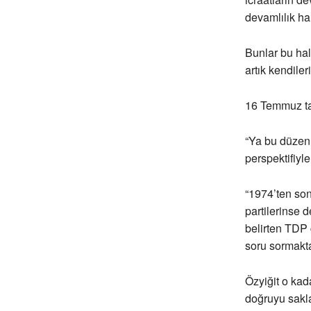
devamlılık ha
Bunlar bu ha
artık kendile
16 Temmuz ta
“Ya bu düzen 
perspektifiyle
“1974’ten so
partilerinse 
belirten TDP 
soru sormakt
Özyiğit o kad
doğruyu sakl