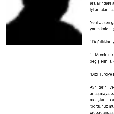
aralarındaki 
iyi anlatan i
Yeni düzen g
yarım kalan i
“ Dağıttıkları
“…Mersin’de 
geçişlerini al
“Bizi Türkiye
Aynı tarihli v
anlaşmaya bağ
maaşların o a
‘gördünüz mü
propagandasın