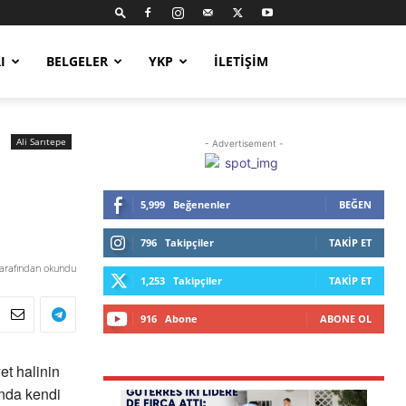
I
BELGELER
YKP
İLETIŞIM
Ali Sarıtepe
- Advertisement -
5,999
Beğenenler
BEĞEN
796
Takipçiler
TAKIP ET
tarafından okundu
1,253
Takipçiler
TAKIP ET
916
Abone
ABONE OL
et halinin
ında kendi