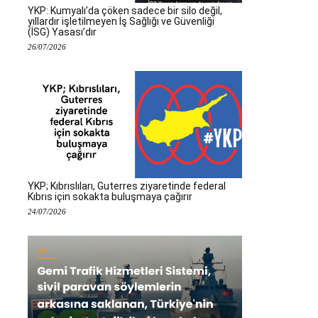
YKP: Kumyalı’da çöken sadece bir silo değil,
yıllardır işletilmeyen İş Sağlığı ve Güvenliği
(İSG) Yasası’dır
26/07/2026
YKP; Kıbrıslıları, Guterres ziyaretinde federal
Kıbrıs için sokakta buluşmaya çağırır
24/07/2026