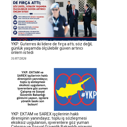
YKP: Guterres iki lidere de fırça attı; söz değil,
günlük yaşamda ölçülebilir güven artırıcı
önlem istedi
31/07/2026
YKP: EKTAM ve SAREX işçilerinin haklı
direnişinin yanındayız; toplu iş sözleşmesi
eksiksiz uygulansın, işverenlere göz yuman
Çalışma ve Sosyal Güvenlik Bakanlığı görevini