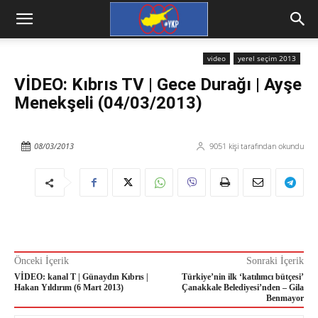
video
yerel seçim 2013
VİDEO: Kıbrıs TV | Gece Durağı | Ayşe
Menekşeli (04/03/2013)
08/03/2013
9051
kişi tarafından okundu
Önceki İçerik
Sonraki İçerik
VİDEO: kanal T | Günaydın Kıbrıs |
Türkiye’nin ilk ‘katılımcı bütçesi’
Hakan Yıldırım (6 Mart 2013)
Çanakkale Belediyesi’nden – Gila
Benmayor