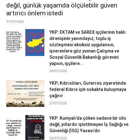
değil, günlük yaşamda ölçülebilir güven
artırıcı önlem istedi
31/07/2026
YKP: EKTAM ve SAREX işçilerinin haklı
direnişinin yanındayız; toplu iş
sözleşmesi eksiksiz uygulansın,
işverenlere göz yuman Çalışma ve
Sosyal Güvenlik Bakanlığı görevini
yapsın, işçilere...
30/07/2026
YKP; Kıbrıslıları, Guterres ziyaretinde
federal Kıbrıs için sokakta buluşmaya
çağırır
27/07/2026
YKP: Kumyalı’da çöken sadece bir silo
değil, yıllardır işletilmeyen İş Sağlığı ve
Güvenliği (İSG) Yasası’dır
26/07/2026