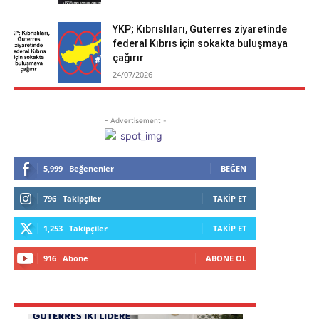
YKP; Kıbrıslıları, Guterres ziyaretinde
federal Kıbrıs için sokakta buluşmaya
çağırır
24/07/2026
- Advertisement -
5,999
Beğenenler
BEĞEN
796
Takipçiler
TAKIP ET
1,253
Takipçiler
TAKIP ET
916
Abone
ABONE OL