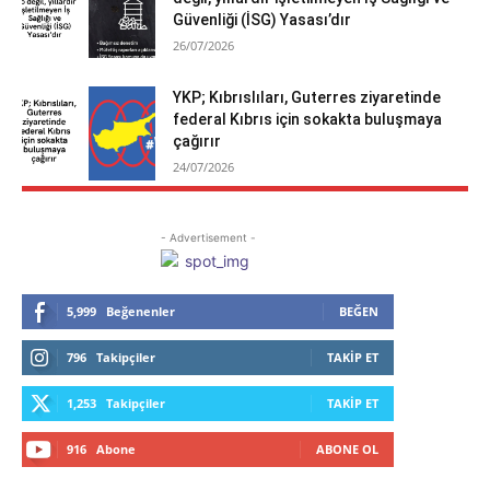
Güvenliği (İSG) Yasası’dır
26/07/2026
YKP; Kıbrıslıları, Guterres ziyaretinde
federal Kıbrıs için sokakta buluşmaya
çağırır
24/07/2026
- Advertisement -
5,999
Beğenenler
BEĞEN
796
Takipçiler
TAKIP ET
1,253
Takipçiler
TAKIP ET
916
Abone
ABONE OL