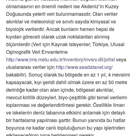
olmamasının en önemli nedeni ise Akdeniz’in Kuzey
Doğusunda yeterli veri bulunmamasıdır. Olan veriler
akıntılar ve meteoroloji ve sınırlı sayıda kimyasal ve
biyolojik verilerdir. Ancak bunların hemen hepsi de
kıyıdan göreceli olarak uzak noktalardan alınmış
ölçümlerdir (Veri için Kaynak isteyenler; Türkiye, Ulusal
Oşinografik Veri Envanterine
http://www.ims.metu.edu.tr/Inventory/invsrv.dll/prlist
veya
uluslararası veriler için
http://www.seadatanet.org/
bakabilir). Sonuç olarak bu bölgede en az 1 yıl, 4 mevsimi
kapsayacak, kıyı şeridi dahil olmak üzere en az 50 metre
derinliğe kadar olan alan içinde, bölgesel akıntılar,
mevcut kirlilik düzeyleri, biyo-çeşitlilik gibi temel verilerin
toplanması ve değerlendirilmesi gerekir. Özellikle liman
ve iskelenin deniz tabanına etkisini anlamak için detaylı
bir haritalama yapılması şarttır. Bunun yanında bu hatlar
boyunca ne kadar canlı topluluğunun bu yapı işlerinden
etkileneceğinin iyice belirlenmesi gerekir.