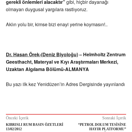
gerekli önlemleri alacaktır”
gibi, hiçbir dayanağı
olmayan duygusal yargılara rastlıyoruz.
Aklın yolu bir, kimse bizi enayi yerine koymasın!..
Dr. Hasan Örek-(Deniz Biyoloğu)
– Helmholtz Zentrum
Geesthacht, Materyal ve Kıyı Araştırmaları Merkezi,
Uzaktan Algılama Bölümü-ALMANYA
Bu yazı ilk kez Yenidüzen’in Adres Dergisinde yayınlandı
Önceki İçerik
Sonraki İçerik
KIBRISLI RUM BASIN ÖZETLERİ
“PETROL DOLUM TESİSİNE
13/02/2012
HAYIR PLATFORMU”