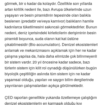
görmek, bir o kadar da kolaydır. Özellikle son yıllarda
artan kirlilik nedeni ile, bazı Avrupa ülkelerinde uzun
yaşayan ve besin piramidinin tepesinde olan balıkla
beslenen (predatör ve/veya karnivor) balıkların hamile
kadınlarca tüketilmesini sakıncalı görmektedirler. Bunun
nedeni, deniz içerisindeki kirleticilerin derişiminin besin
piramidi boyunca, suda olanın kat kat üstüne
çıkabilmesidir (Bio-accumulation). Denizel ekosistemleri
anlamak ve mekanizmasını açıklamak için her ne kadar
çalışma yapılsa da, hala daha elimizde çok bilinmeyenli
bir sistem vardır. 20 yıl öncesine kadar sadece, bazı
türlerin sistem için kilit rol oynadığı düşünülürken bugün
biyolojik çeşitliliğin aslında tüm sistem için ne kadar
yaşamsal olduğu, yapılan ve saygın bilim dergilerinde
yayınlanan çalışmalardan açıkça görülmektedir.
ÇED raporları genellikle yukarıda özetlemeye çalıştığım
denizel ekosistemlerin en karmaşık olduğu kıyı