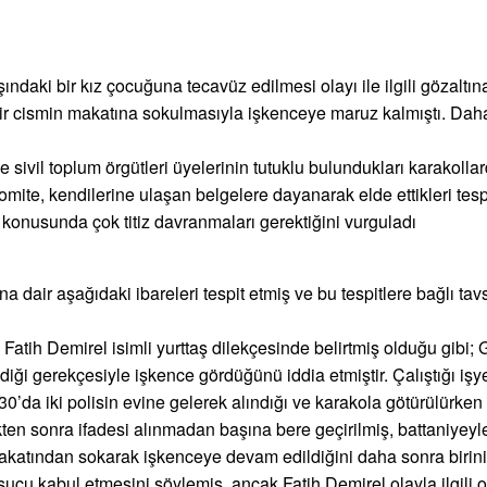
ındaki bir kız çocuğuna tecavüz edilmesi olayı ile ilgili gözaltın
r cismin makatına sokulmasıyla işkenceye maruz kalmıştı. Daha
ve sivil toplum örgütleri üyelerinin tutuklu bulundukları karakoll
n komite, kendilerine ulaşan belgelere dayanarak elde ettikleri te
konusunda çok titiz davranmaları gerektiğini vurguladı
dair aşağıdaki ibareleri tespit etmiş ve bu tespitlere bağlı tavs
Fatih Demirel isimli yurttaş dilekçesinde belirtmiş olduğu gibi; 
iği gerekçesiyle işkence gördüğünü iddia etmiştir. Çalıştığı işye
30’da iki polisin evine gelerek alındığı ve karakola götürülürk
ten sonra ifadesi alınmadan başına bere geçirilmiş, battaniyeyle
akatından sokarak işkenceye devam edildiğini daha sonra birini
 suçu kabul etmesini söylemiş, ancak Fatih Demirel olayla ilgili 