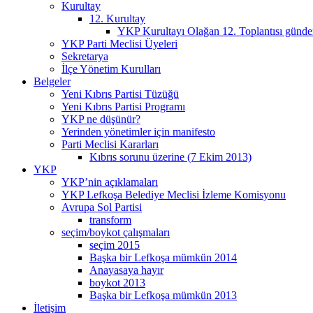
Kurultay
12. Kurultay
YKP Kurultayı Olağan 12. Toplantısı günd
YKP Parti Meclisi Üyeleri
Sekretarya
İlçe Yönetim Kurulları
Belgeler
Yeni Kıbrıs Partisi Tüzüğü
Yeni Kıbrıs Partisi Programı
YKP ne düşünür?
Yerinden yönetimler için manifesto
Parti Meclisi Kararları
Kıbrıs sorunu üzerine (7 Ekim 2013)
YKP
YKP’nin açıklamaları
YKP Lefkoşa Belediye Meclisi İzleme Komisyonu
Avrupa Sol Partisi
transform
seçim/boykot çalışmaları
seçim 2015
Başka bir Lefkoşa mümkün 2014
Anayasaya hayır
boykot 2013
Başka bir Lefkoşa mümkün 2013
İletişim