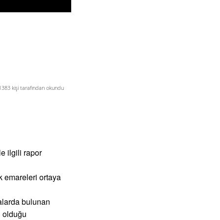
1383
kişi tarafından okundu
 ilgili rapor
k emareleri ortaya
malarda bulunan
ü olduğu