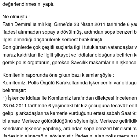
değerlendirmesini yaptı.
Ne olmuştu !
Fatih Demirel isimli kişi Girne’de 23 Nisan 2011 tarihinde 6 yaş
ifadesi alınmadan sopayla dövülmüş, ardından sopa benzeri bi
ilgisi olmadığı düşünülerek serbest bırakılmıştı…
Son günlerde çok çeşitli suçlarla ilgili tutuklanan vatandaşlar 
maruz kaldıkları ile ilgili şikayet ve iddialar olduğunu belirte
gerek polis örgütünün, gerekse Savcılık makamlarının işkence 
Komitenin raporunda öne çıkan bazı kısımlar şöyle :
Komitemiz, Polis Örgütü Karakollarında işkencenin var olduğuna 
belirtmiştir:
1) İşkence iddiası ile Komitemiz tarafından dilekçesi incelenen 
23.04.2011 tarihinde 6 yaşındaki bir kız çocuğuna tecavüz edild
gelip iş arkadaşlarına kemerle vurduğunu ertesi sabah Saat 9:
bilahare Merkeze götürüldüğünü söylemiştir. Merkeze getirildik
kendisine işkence yapılmış, ardından sopa benzeri bir cismi m
ifadesinin alınacağını söylemiştir. İfadesini alan polis memuru