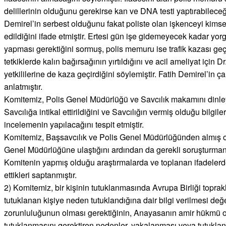
delillerinin olduğunu gerekirse kan ve DNA testi yaptırabilece
Demirel’in serbest olduğunu fakat poliste olan işkenceyi kims
edildiğini ifade etmiştir. Ertesi gün işe gidemeyecek kadar yo
yapması gerektiğini sormuş, polis memuru ise trafik kazası geçi
tetkiklerde kalın bağırsağının yırtıldığını ve acil ameliyat için
yetkililerine de kaza geçirdiğini söylemiştir. Fatih Demirel’in
anlatmıştır.
Komitemiz, Polis Genel Müdürlüğü ve Savcılık makamını dinleye
Savcılığa intikal ettirildiğini ve Savcılığın vermiş olduğu bi
incelemenin yapılacağını tespit etmiştir.
Komitemiz, Başsavcılık ve Polis Genel Müdürlüğünden almış old
Genel Müdürlüğüne ulaştığını ardından da gerekli soruşturmanın 
Komitenin yapmış olduğu araştırmalarda ve toplanan ifadelerde
ettikleri saptanmıştır.
2) Komitemiz, bir kişinin tutuklanmasında Avrupa Birliği topra
tutuklanan kişiye neden tutuklandığına dair bilgi verilmesi de
zorunluluğunun olması gerektiğinin, Anayasanın amir hükmü o
tutuklanmasını gerektiren nedenler, yakalanması veya tutuklanma