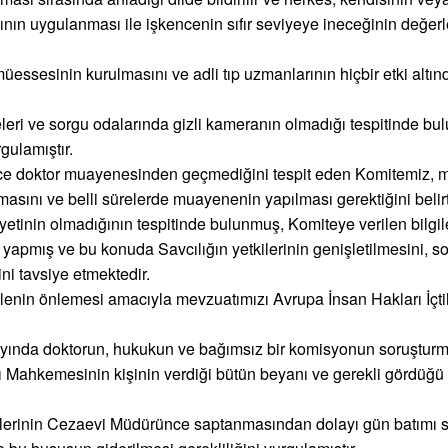
lının uygulanması ile işkencenin sıfır seviyeye ineceğinin değer
müessesinin kurulmasını ve adli tıp uzmanlarının hiçbir etki alt
eleri ve sorgu odalarında gizli kameranın olmadığı tespitinde b
gulamıştır.
ce doktor muayenesinden geçmediğini tespit eden Komitemiz, 
ını ve belli sürelerde muayenenin yapılması gerektiğini belirt
yetinin olmadığının tespitinde bulunmuş, Komiteye verilen bilgile
u yapmış ve bu konuda Savcılığın yetkilerinin genişletilmesini, 
ni tavsiye etmektedir.
elenin önlemesi amacıyla mevzuatımızı Avrupa İnsan Hakları İçt
layında doktorun, hukukun ve bağımsız bir komisyonun soruştur
 Mahkemesinin kişinin verdiği bütün beyanı ve gerekli gördüğü 
tlerinin Cezaevi Müdürünce saptanmasından dolayı gün batımı s