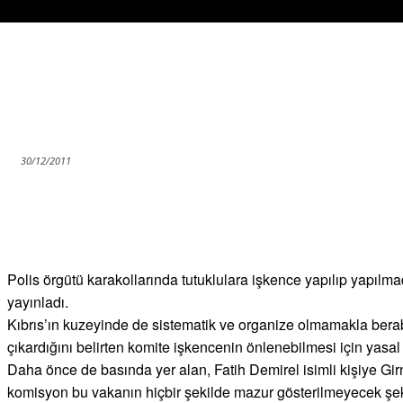
30/12/2011
Paylaş
Polis örgütü karakollarında tutuklulara işkence yapılıp yapılma
yayınladı.
Kıbrıs’ın kuzeyinde de sistematik ve organize olmamakla bera
çıkardığını belirten komite işkencenin önlenebilmesi için yasa
Daha önce de basında yer alan, Fatih Demirel isimli kişiye Gir
komisyon bu vakanın hiçbir şekilde mazur gösterilmeyecek şek