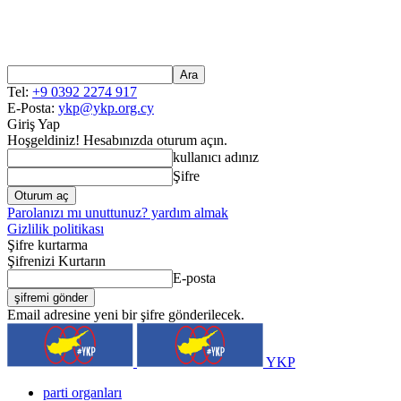
Tel:
+9 0392 2274 917
E-Posta:
ykp@ykp.org.cy
Giriş Yap
Hoşgeldiniz! Hesabınızda oturum açın.
kullanıcı adınız
Şifre
Parolanızı mı unuttunuz? yardım almak
Gizlilik politikası
Şifre kurtarma
Şifrenizi Kurtarın
E-posta
Email adresine yeni bir şifre gönderilecek.
YKP
parti organları