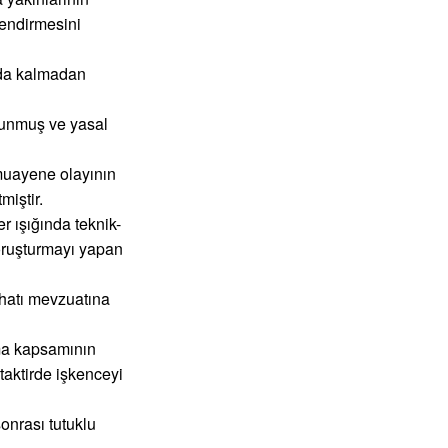
lendirmesini
ında kalmadan
ulunmuş ve yasal
muayene olayının
miştir.
r ışığında teknik-
soruşturmayı yapan
ihatı mevzuatına
ma kapsamının
taktirde işkenceyi
onrası tutuklu