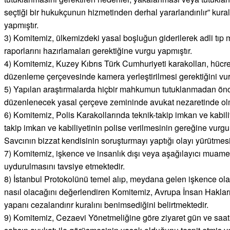
seçtiği bir hukukçunun hizmetinden derhal yararlandırılır” kura
yapmıştır.
3) Komitemiz, ülkemizdeki yasal boşluğun giderilerek adli tıp 
raporlarını hazırlamaları gerektiğine vurgu yapmıştır.
4) Komitemiz, Kuzey Kıbrıs Türk Cumhuriyeti karakolları, hücr
düzenleme çerçevesinde kamera yerleştirilmesi gerektiğini vur
5) Yapılan araştırmalarda hiçbir mahkumun tutuklanmadan ön
düzenlenecek yasal çerçeve zemininde avukat nezaretinde olmas
6) Komitemiz, Polis Karakollarında teknik-takip imkan ve kabili
takip imkan ve kabiliyetinin polise verilmesinin gereğine vurg
Savcının bizzat kendisinin soruşturmayı yaptığı olayı yürütmesi
7) Komitemiz, işkence ve insanlık dışı veya aşağılayıcı muam
uydurulmasını tavsiye etmektedir.
8) İstanbul Protokolünü temel alıp, meydana gelen işkence o
nasıl olacağını değerlendiren Komitemiz, Avrupa İnsan Hakları
yapanı cezalandırır kuralını benimsediğini belirtmektedir.
9) Komitemiz, Cezaevi Yönetmeliğine göre ziyaret gün ve saa