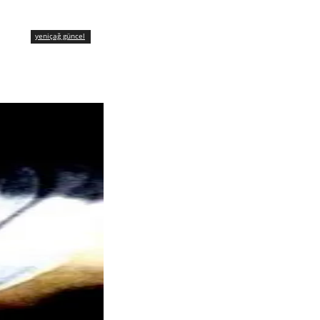
yeniçağ güncel