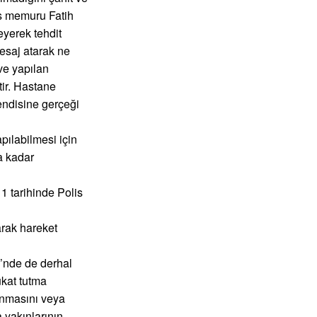
is memuru Fatih
eyerek tehdit
mesaj atarak ne
 ve yapılan
tir. Hastane
kendisine gerçeği
pılabilmesi için
a kadar
1 tarihinde Polis
arak hareket
i’nde de derhal
ukat tutma
anmasını veya
 yakınlarının