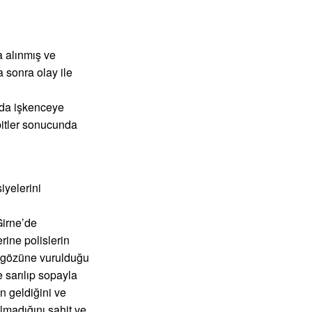
a alınmış ve
 sonra olay ile
arda işkenceye
spitler sonucunda
iyelerini
Girne’de
rine polislerin
en gözüne vurulduğu
 sarılıp sopayla
n geldiğini ve
olmadığını şahit ve