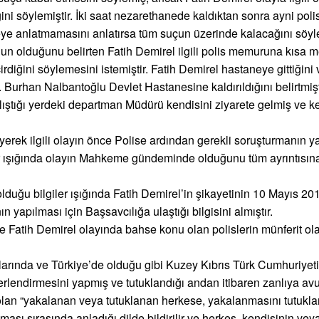
ğini söylemiştir. İki saat nezarethanede kaldıktan sonra ayni pol
eye anlatmamasını anlatırsa tüm suçun üzerinde kalacağını söyl
rgun olduğunu belirten Fatih Demirel ilgili polis memuruna kısa 
rdiğini söylemesini istemiştir. Fatih Demirel hastaneye gittiğini
 Dr. Burhan Nalbantoğlu Devlet Hastanesine kaldırıldığını belirtmiş
 çalıştığı yerdeki departman Müdürü kendisini ziyarete gelmiş ve 
rek ilgili olayın önce Polise ardından gerekli soruşturmanın ya
lgiler ışığında olayın Mahkeme gündeminde olduğunu tüm ayrıntısın
uğu bilgiler ışığında Fatih Demirel’in şikayetinin 10 Mayıs 201
yapılması için Başsavcılığa ulaştığı bilgisini almıştır.
 Fatih Demirel olayında bahse konu olan polislerin münferit ol
klarında ve Türkiye’de olduğu gibi Kuzey Kıbrıs Türk Cumhuriyet
ğerlendirmesini yapmış ve tutuklandığı andan itibaren zanlıya av
lan “yakalanan veya tutuklanan herkese, yakalanmasını tutukl
sı sırasında anladığı dilde bildirilir ve herkes, kendisinin veya