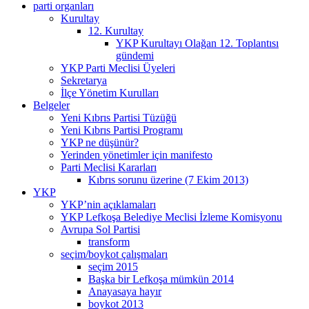
parti organları
Kurultay
12. Kurultay
YKP Kurultayı Olağan 12. Toplantısı
gündemi
YKP Parti Meclisi Üyeleri
Sekretarya
İlçe Yönetim Kurulları
Belgeler
Yeni Kıbrıs Partisi Tüzüğü
Yeni Kıbrıs Partisi Programı
YKP ne düşünür?
Yerinden yönetimler için manifesto
Parti Meclisi Kararları
Kıbrıs sorunu üzerine (7 Ekim 2013)
YKP
YKP’nin açıklamaları
YKP Lefkoşa Belediye Meclisi İzleme Komisyonu
Avrupa Sol Partisi
transform
seçim/boykot çalışmaları
seçim 2015
Başka bir Lefkoşa mümkün 2014
Anayasaya hayır
boykot 2013