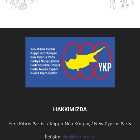
HAKKIMIZDA
Υeni Kıbrıs Partisi / Κόμμα Νέα Κύπρος / New Cyprus Party
İletişim:
ykp@ykp.org.cy